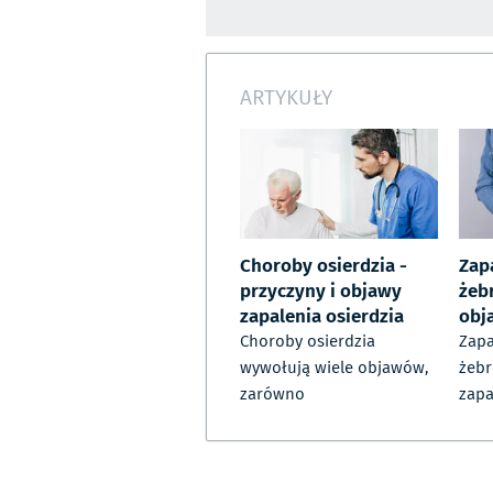
ARTYKUŁY
Choroby osierdzia -
Zap
przyczyny i objawy
żeb
zapalenia osierdzia
obj
Choroby osierdzia
Zapa
wywołują wiele objawów,
żebr
zarówno
zapa