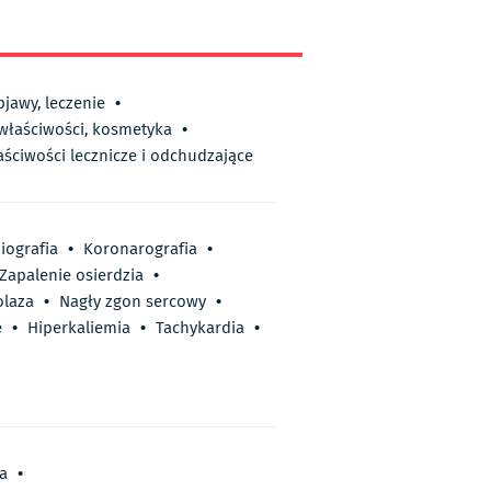
bjawy, leczenie
•
 właściwości, kosmetyka
•
aściwości lecznicze i odchudzające
iografia
•
Koronarografia
•
Zapalenie osierdzia
•
olaza
•
Nagły zgon sercowy
•
e
•
Hiperkaliemia
•
Tachykardia
•
ia
•