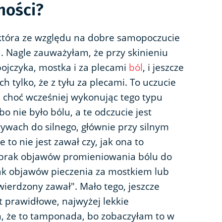
ności?
 która ze względu na dobre samopoczucie
u. Nagle zauważyłam, że przy skinieniu
bojczyka, mostka i za plecami
ból
, i jeszcze
 tylko, że z tyłu za plecami. To uczucie
, choć wcześniej wykonując tego typu
 bo nie było bólu, a te odczucie jest
wach do silnego, głównie przy silnym
to nie jest zawał czy, jak ona to
 brak objawów promieniowania bólu do
brak objawów pieczenia za mostkiem lub
twierdzony zawał". Mało tego, jeszcze
t prawidłowe, najwyżej lekkie
m, że to tamponada, bo zobaczyłam to w