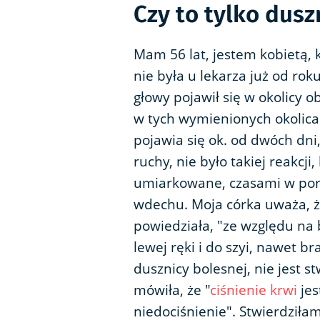
Czy to tylko dusz
Mam 56 lat, jestem kobietą,
nie była u lekarza już od rok
głowy pojawił się w okolicy o
w tych wymienionych okolicach
pojawia się ok. od dwóch dni
ruchy, nie było takiej reakcji,
umiarkowane, czasami w pory
wdechu. Moja córka uważa, że 
powiedziała, "ze względu na
lewej ręki i do szyi, nawet 
dusznicy bolesnej, nie jest s
mówiła, że "
ciśnienie
krwi
jes
niedociśnienie". Stwierdziła