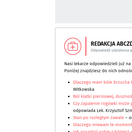
REDAKCJA ABCZ
Odpowiedź udzielona 
Nasi lekarze odpowiedzieli już n
Poniżej znajdziesz do nich odnośn
Dlaczego mam bóle brzucha i
Witkowska
Ból klatki piersiowej, dusznoś
Czy zapalenie rogówki może 
odpowiada
Lek. Krzysztof Sz
Stan po rozległym zawale
– o
Dlaczego miewam te moment
Jak poradzić sobie z bólem?
–