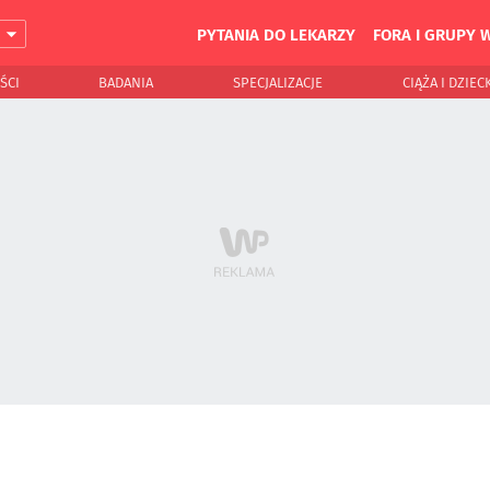
PYTANIA DO LEKARZY
FORA I GRUPY 
J
ŚCI
BADANIA
SPECJALIZACJE
CIĄŻA I DZIEC