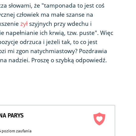
cza słowami, że "tamponada to jest coś
cznej człowiek ma małe szanse na
ększenie
żył
szyjnych przy wdechu i
ie napełnianie ich krwią, tzw. puste". Więc
ycje odrzuca i jeżeli tak, to co jest
rozi mi zgon natychmiastowy? Pozdrawia
łna nadziei. Proszę o szybką odpowiedź.
NA PARYS
6
poziom zaufania