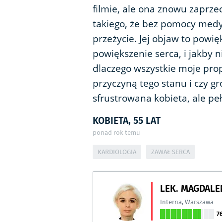
filmie, ale ona znowu zaprze
takiego, że bez pomocy medy
przeżycie. Jej objaw to powi
powiększenie serca, i jakby n
dlaczego wszystkie moje propoz
przyczyną tego stanu i czy g
sfrustrowana kobieta, ale pe
KOBIETA, 55 LAT
ponad rok temu
KARDIOLOGIA
ZAWAŁ SERCA
LEK. MAGDALE
Interna
,
Warszawa
7