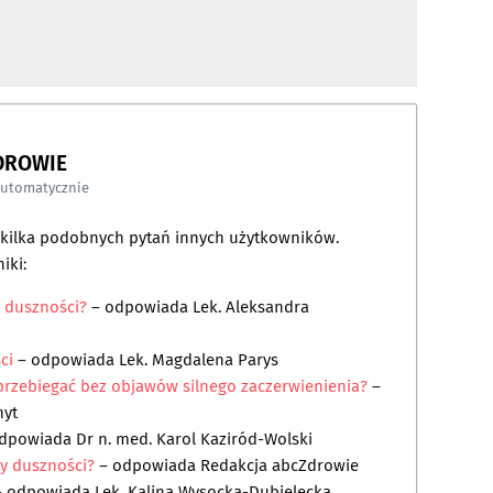
DROWIE
automatycznie
a kilka podobnych pytań innych użytkowników.
iki:
 duszności?
– odpowiada
Lek. Aleksandra
ci
– odpowiada
Lek. Magdalena Parys
przebiegać bez objawów silnego zaczerwienienia?
–
myt
dpowiada
Dr n. med. Karol Kaziród-Wolski
y duszności?
– odpowiada
Redakcja abcZdrowie
 odpowiada
Lek. Kalina Wysocka-Dubielecka