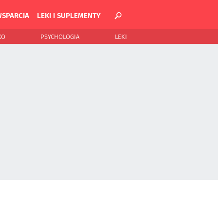
WSPARCIA
LEKI I SUPLEMENTY
KO
PSYCHOLOGIA
LEKI