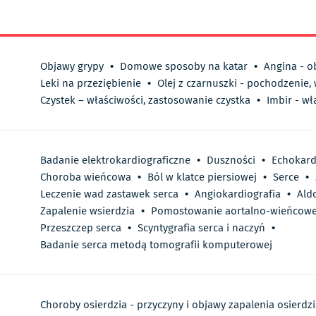
Objawy grypy
•
Domowe sposoby na katar
•
Angina - o
Leki na przeziębienie
•
Olej z czarnuszki - pochodzenie,
Czystek – właściwości, zastosowanie czystka
•
Imbir - wł
Badanie elektrokardiograficzne
•
Duszności
•
Echokard
Choroba wieńcowa
•
Ból w klatce piersiowej
•
Serce
•
Leczenie wad zastawek serca
•
Angiokardiografia
•
Ald
Zapalenie wsierdzia
•
Pomostowanie aortalno-wieńcow
Przeszczep serca
•
Scyntygrafia serca i naczyń
•
Badanie serca metodą tomografii komputerowej
Choroby osierdzia - przyczyny i objawy zapalenia osierdz