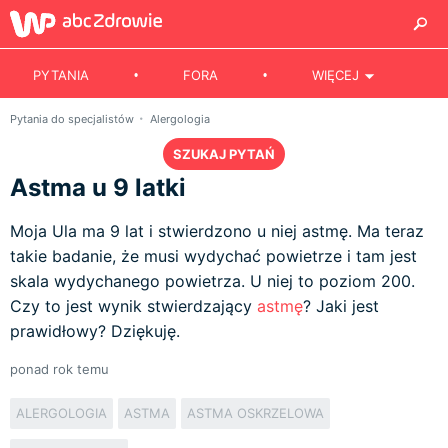
PYTANIA
FORA
WIĘCEJ
Pytania do specjalistów
Alergologia
SZUKAJ PYTAŃ
Astma u 9 latki
Moja Ula ma 9 lat i stwierdzono u niej astmę. Ma teraz
takie badanie, że musi wydychać powietrze i tam jest
skala wydychanego powietrza. U niej to poziom 200.
Czy to jest wynik stwierdzający
astmę
? Jaki jest
prawidłowy? Dziękuję.
ponad rok temu
ALERGOLOGIA
ASTMA
ASTMA OSKRZELOWA