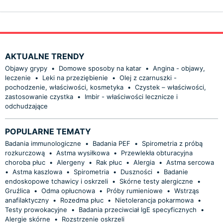
AKTUALNE TRENDY
Objawy grypy
•
Domowe sposoby na katar
•
Angina - objawy,
leczenie
•
Leki na przeziębienie
•
Olej z czarnuszki -
pochodzenie, właściwości, kosmetyka
•
Czystek – właściwości,
zastosowanie czystka
•
Imbir - właściwości lecznicze i
odchudzające
POPULARNE TEMATY
Badania immunologiczne
•
Badania PEF
•
Spirometria z próbą
rozkurczową
•
Astma wysiłkowa
•
Przewlekła obturacyjna
choroba płuc
•
Alergeny
•
Rak płuc
•
Alergia
•
Astma sercowa
•
Astma kaszlowa
•
Spirometria
•
Duszności
•
Badanie
endoskopowe tchawicy i oskrzeli
•
Skórne testy alergiczne
•
Gruźlica
•
Odma opłucnowa
•
Próby rumieniowe
•
Wstrząs
anafilaktyczny
•
Rozedma płuc
•
Nietolerancja pokarmowa
•
Testy prowokacyjne
•
Badania przeciwciał IgE specyficznych
•
Alergie skórne
•
Rozstrzenie oskrzeli