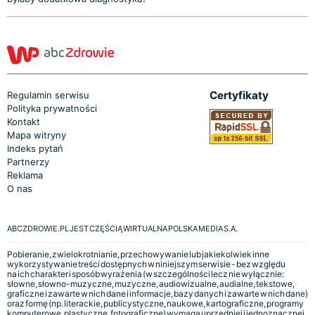
Certyfikaty
Regulamin serwisu
Polityka prywatności
Kontakt
Mapa witryny
Indeks pytań
Partnerzy
Reklama
O nas
ABCZDROWIE.PL JEST CZĘŚCIĄ WIRTUALNA POLSKA MEDIA S.A.
Pobieranie, zwielokrotnianie, przechowywanie lub jakiekolwiek inne
wykorzystywanie treści dostępnych w niniejszym serwisie - bez względu
na ich charakter i sposób wyrażenia (w szczególności lecz nie wyłącznie:
słowne, słowno-muzyczne, muzyczne, audiowizualne, audialne, tekstowe,
graficzne i zawarte w nich dane i informacje, bazy danych i zawarte w nich dane)
oraz formę (np. literackie, publicystyczne, naukowe, kartograficzne, programy
komputerowe, plastyczne, fotograficzne) wymaga uprzedniej i jednoznacznej