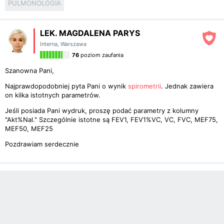
PULMONOLOGIA
LEK. MAGDALENA PARYS
Interna
,
Warszawa
76
poziom zaufania
Szanowna Pani,
Najprawdopodobniej pyta Pani o wynik
spirometrii
. Jednak zawiera
on kilka istotnych parametrów.
Jeśli posiada Pani wydruk, proszę podać parametry z kolumny
"Akt%Nal." Szczególnie istotne są FEV1, FEV1%VC, VC, FVC, MEF75,
MEF50, MEF25
Pozdrawiam serdecznie