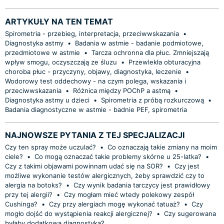
ARTYKUŁY NA TEN TEMAT
Spirometria - przebieg, interpretacja, przeciwwskazania
•
Diagnostyka astmy
•
Badania w astmie - badanie podmiotowe,
przedmiotowe w astmie
•
Tarcza ochronna dla płuc. Zmniejszają
wpływ smogu, oczyszczają ze śluzu
•
Przewlekła obturacyjna
choroba płuc - przyczyny, objawy, diagnostyka, leczenie
•
Wodorowy test oddechowy - na czym polega, wskazania i
przeciwwskazania
•
Różnica między POChP a astmą
•
Diagnostyka astmy u dzieci
•
Spirometria z próbą rozkurczową
•
Badania diagnostyczne w astmie - badnie PEF, spirometria
NAJNOWSZE PYTANIA Z TEJ SPECJALIZACJI
Czy ten spray może uczulać?
•
Co oznaczają takie zmiany na moim
ciele?
•
Co mogą oznaczać takie problemy skórne u 25-latka?
•
Czy z takimi objawami powinnam udać się na SOR?
•
Czy jest
możliwe wykonanie testów alergicznych, żeby sprawdzić czy to
alergia na botoks?
•
Czy wynik badania tarczycy jest prawidłowy
przy tej alergii?
•
Czy mogłam mieć wtedy polekowy zespół
Cushinga?
•
Czy przy alergiach mogę wykonać tatuaż?
•
Czy
mogło dojść do wystąpienia reakcji alergicznej?
•
Czy sugerowana
byłaby dodatkowa diagnostyka?