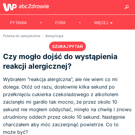
PYTANIA
FORA
WIĘCEJ
Pytania do specjalistów
Alergologia
SZUKAJ PYTAŃ
Czy mogło dojść do wystąpienia
reakcji alergicznej?
Wybrałem "reakcja alergiczna", ale nie wiem co mi
dolega. Otóż od razu, dosłownie kilka sekund po
przełknięciu cukierka czekoladowego z alkoholem
zacisnęło mi gardło tak mocno, że przez około 10
sekund nie mogłem oddychać, minęło na chwilę i znowu
utrudniony oddech przez około 10 sekund. Następnie
charczałem aby móc zaczerpnąć powietrze. Co to
może być?