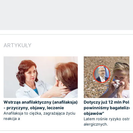
ARTYKUŁY
Wstrząs anafilaktyczny (anafilaksja)
Dotyczy już 12 mln Pola
- przyczyny, objawy, leczenie
powinniśmy bagatelizo
Anafilaksja to ciężka, zagrażająca życiu
objawów"
reakcja a
Latem rośnie ryzyko ostryc
alergicznych.