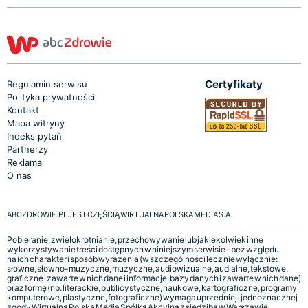
Certyfikaty
Regulamin serwisu
Polityka prywatności
Kontakt
Mapa witryny
Indeks pytań
Partnerzy
Reklama
O nas
ABCZDROWIE.PL JEST CZĘŚCIĄ WIRTUALNA POLSKA MEDIA S.A.
Pobieranie, zwielokrotnianie, przechowywanie lub jakiekolwiek inne
wykorzystywanie treści dostępnych w niniejszym serwisie - bez względu
na ich charakter i sposób wyrażenia (w szczególności lecz nie wyłącznie:
słowne, słowno-muzyczne, muzyczne, audiowizualne, audialne, tekstowe,
graficzne i zawarte w nich dane i informacje, bazy danych i zawarte w nich dane)
oraz formę (np. literackie, publicystyczne, naukowe, kartograficzne, programy
komputerowe, plastyczne, fotograficzne) wymaga uprzedniej i jednoznacznej
zgody Wirtualna Polska Media Spółka Akcyjna z siedzibą w Warszawie,