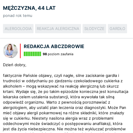
MĘŻCZYZNA, 44 LAT
ponad rok temu
ALERGOLOGIA
REAKCJA ALERGICZNA
SŁODYCZE
GARDŁO
REDAKCJA ABCZDROWIE
98
poziom zaufania
Dzień dobry,
faktycznie Pańskie objawy, czyli nagłe, silne zaciskanie gardła i
trudności w oddychaniu po zjedzeniu czekoladowego cukierka z
alkoholem – mogą wskazywać na reakcję alergiczną lub skurcz
krtani. Wydaje się, że po takim epizodzie konieczna jest konsultacja
lekarska celem ustalenia substancji, która wywołała tak silną
odpowiedź organizmu. Warto z pewnością porozmawiać z
alergologiem, aby ustalić plan leczenia oraz diagnostyki. Może Pan
mieć objawy alergii pokarmowej na różne składniki, które znalazły
się w cukierku. Niestety nasilona alergia wraz z problemami
oddechowymi może świadczyć o postępowaniu anafilaksji, która
jest dla życia niebezpieczna. Nie można też wykluczać problemów