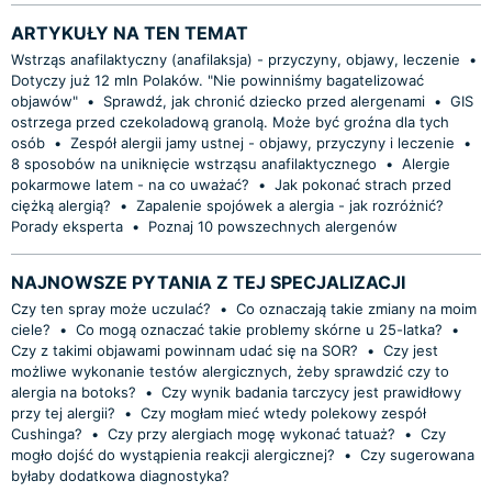
ARTYKUŁY NA TEN TEMAT
Wstrząs anafilaktyczny (anafilaksja) - przyczyny, objawy, leczenie
•
Dotyczy już 12 mln Polaków. "Nie powinniśmy bagatelizować
objawów"
•
Sprawdź, jak chronić dziecko przed alergenami
•
GIS
ostrzega przed czekoladową granolą. Może być groźna dla tych
osób
•
Zespół alergii jamy ustnej - objawy, przyczyny i leczenie
•
8 sposobów na uniknięcie wstrząsu anafilaktycznego
•
Alergie
pokarmowe latem - na co uważać?
•
Jak pokonać strach przed
ciężką alergią?
•
Zapalenie spojówek a alergia - jak rozróżnić?
Porady eksperta
•
Poznaj 10 powszechnych alergenów
NAJNOWSZE PYTANIA Z TEJ SPECJALIZACJI
Czy ten spray może uczulać?
•
Co oznaczają takie zmiany na moim
ciele?
•
Co mogą oznaczać takie problemy skórne u 25-latka?
•
Czy z takimi objawami powinnam udać się na SOR?
•
Czy jest
możliwe wykonanie testów alergicznych, żeby sprawdzić czy to
alergia na botoks?
•
Czy wynik badania tarczycy jest prawidłowy
przy tej alergii?
•
Czy mogłam mieć wtedy polekowy zespół
Cushinga?
•
Czy przy alergiach mogę wykonać tatuaż?
•
Czy
mogło dojść do wystąpienia reakcji alergicznej?
•
Czy sugerowana
byłaby dodatkowa diagnostyka?