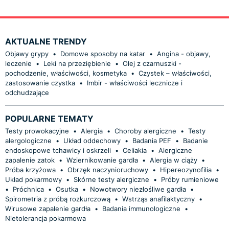
AKTUALNE TRENDY
Objawy grypy
•
Domowe sposoby na katar
•
Angina - objawy,
leczenie
•
Leki na przeziębienie
•
Olej z czarnuszki -
pochodzenie, właściwości, kosmetyka
•
Czystek – właściwości,
zastosowanie czystka
•
Imbir - właściwości lecznicze i
odchudzające
POPULARNE TEMATY
Testy prowokacyjne
•
Alergia
•
Choroby alergiczne
•
Testy
alergologiczne
•
Układ oddechowy
•
Badania PEF
•
Badanie
endoskopowe tchawicy i oskrzeli
•
Celiakia
•
Alergiczne
zapalenie zatok
•
Wziernikowanie gardła
•
Alergia w ciąży
•
Próba krzyżowa
•
Obrzęk naczynioruchowy
•
Hipereozynofilia
•
Układ pokarmowy
•
Skórne testy alergiczne
•
Próby rumieniowe
•
Próchnica
•
Osutka
•
Nowotwory niezłośliwe gardła
•
Spirometria z próbą rozkurczową
•
Wstrząs anafilaktyczny
•
Wirusowe zapalenie gardła
•
Badania immunologiczne
•
Nietolerancja pokarmowa