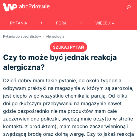
PYTANIA
FORA
WIĘCEJ
Pytania do specjalistów
Alergologia
SZUKAJ PYTAŃ
Czy to może być jednak reakcja
alergiczna?
Dzień dobry mam takie pytanie, od około tygodnia
odbywam praktyki na magazynie w którym są aerozole,
jest ciepło więc wszystkie chemikalia parują. Od kilku
dni po dłuższym przebywaniu na magazynie nawet
gdzie bezpośrednio nie ma produktów mam całe
zaczerwienione policzki, swędzą mnie oczy(to w strefie
kontaktu z produktem), mam mocno zaczerwienioną i
swędzącą brodę oraz dolną wargę. Czy to jakaś reakcja