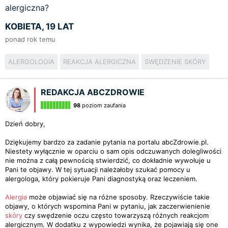
alergiczna?
KOBIETA, 19 LAT
ponad rok temu
ALERGOLOGIA
REAKCJA ALERGICZNA
SWĘDZENIE SKÓRY
REDAKCJA ABCZDROWIE
98
poziom zaufania
Dzień dobry,
Dziękujemy bardzo za zadanie pytania na portalu abcZdrowie.pl.
Niestety wyłącznie w oparciu o sam opis odczuwanych dolegliwości
nie można z całą pewnością stwierdzić, co dokładnie wywołuje u
Pani te objawy. W tej sytuacji należałoby szukać pomocy u
alergologa, który pokieruje Pani diagnostyką oraz leczeniem.
Alergia
może objawiać się na różne sposoby. Rzeczywiście takie
objawy, o których wspomina Pani w pytaniu, jak zaczerwienienie
skóry
czy swędzenie oczu często towarzyszą różnych reakcjom
alergicznym. W dodatku z wypowiedzi wynika, że pojawiają się one