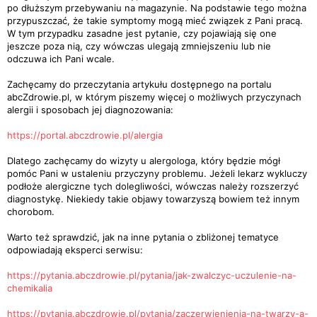
po dłuższym przebywaniu na magazynie. Na podstawie tego można
przypuszczać, że takie symptomy mogą mieć związek z Pani pracą.
W tym przypadku zasadne jest pytanie, czy pojawiają się one
jeszcze poza nią, czy wówczas ulegają zmniejszeniu lub nie
odczuwa ich Pani wcale.
Zachęcamy do przeczytania artykułu dostępnego na portalu
abcZdrowie.pl, w którym piszemy więcej o możliwych przyczynach
alergii i sposobach jej diagnozowania:
https://portal.abczdrowie.pl/alergia
Dlatego zachęcamy do wizyty u alergologa, który będzie mógł
pomóc Pani w ustaleniu przyczyny problemu. Jeżeli lekarz wykluczy
podłoże alergiczne tych dolegliwości, wówczas należy rozszerzyć
diagnostykę. Niekiedy takie objawy towarzyszą bowiem też innym
chorobom.
Warto też sprawdzić, jak na inne pytania o zbliżonej tematyce
odpowiadają eksperci serwisu:
https://pytania.abczdrowie.pl/pytania/jak-zwalczyc-uczulenie-na-
chemikalia
https://pytania.abczdrowie.pl/pytania/zaczerwienienia-na-twarzy-a-