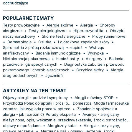
odchudzające
POPULARNE TEMATY
Testy prowokacyjne
•
Alergie skórne
•
Alergia
•
Choroby
alergiczne
•
Testy alergologiczne
•
Hipereozynofilia
•
Obrzęk
naczynioruchowy
•
Skórne testy alergiczne
•
Próby rumieniowe
•
Dermatologia
•
Osutka
•
Łojotokowe zapalenie skóry
•
Spirometria z próbą rozkurczową
•
Łupież
•
Wstrząs
anafilaktyczny
•
Badania immunologiczne
•
Wysypka
•
Nietolerancja pokarmowa
•
Łupież pstry
•
Alergeny
•
Badania
przeciwciał IgE specyficznych
•
Diagnostyka zaburzeń przewodu
pokarmowego i chorób alergicznych
•
Grzybice skóry
•
Alergia
dróg oddechowych
•
Jęczmień
ARTYKUŁY NA TEN TEMAT
Objawy alergii - podział i symptomy
•
Alergii mówimy STOP
•
Przychodzi Polak do apteki i prosi o... Domestos. Młoda farmaceutka
zdradza, jak wygląda praca w aptece
•
Zapalenie spojówek a
alergia - jak rozróżnić? Porady eksperta
•
Avamys - alergiczny
nieżyt nosa, opis, wskazania, przeciwwskazania, środki ostrożności,
objawy niepożądane
•
Alergiczny katar
•
Alergia - przyczyny,
objawy, leczenie
•
Alergia na psa - objawy, leczenie, środki