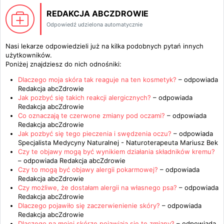
REDAKCJA ABCZDROWIE
Odpowiedź udzielona automatycznie
Nasi lekarze odpowiedzieli już na kilka podobnych pytań innych
użytkowników.
Poniżej znajdziesz do nich odnośniki:
Dlaczego moja skóra tak reaguje na ten kosmetyk?
– odpowiada
Redakcja abcZdrowie
Jak pozbyć się takich reakcji alergicznych?
– odpowiada
Redakcja abcZdrowie
Co oznaczają te czerwone zmiany pod oczami?
– odpowiada
Redakcja abcZdrowie
Jak pozbyć się tego pieczenia i swędzenia oczu?
– odpowiada
Specjalista Medycyny Naturalnej - Naturoterapeuta Mariusz Bek
Czy te objawy mogą być wynikiem działania składników kremu?
– odpowiada
Redakcja abcZdrowie
Czy to mogą być objawy alergii pokarmowej?
– odpowiada
Redakcja abcZdrowie
Czy możliwe, że dostałam alergii na własnego psa?
– odpowiada
Redakcja abcZdrowie
Dlaczego pojawiło się zaczerwienienie skóry?
– odpowiada
Redakcja abcZdrowie
Dlaczego na mojej skórze pojawiają się te zmiany?
– odpowiada