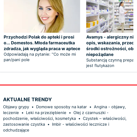
Przychodzi Polak do apteki i prosi
Avamys - alergiczny nie
o... Domestos. Młoda farmaceutka
opis, wskazania, przec
zdradza, jak wygląda praca w aptece
środki ostrożności, obj
Odpowiadają na pytanie: ''Co może mi
niepożądane
pan/pani pole
Substancją czynną prepar
jest flutykazon
AKTUALNE TRENDY
Objawy grypy
•
Domowe sposoby na katar
•
Angina - objawy,
leczenie
•
Leki na przeziębienie
•
Olej z czarnuszki -
pochodzenie, właściwości, kosmetyka
•
Czystek – właściwości,
zastosowanie czystka
•
Imbir - właściwości lecznicze i
odchudzające