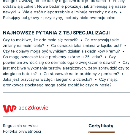
mango? Uważaj, bo nie każdy organizm lubi je tak samo
•
Polacy
odstawiają cukier. Nowe badanie pokazuje, jak zmieniają się nasze
nawyki
•
Wiele osób niepotrzebnie eliminuje orzechy z diety
•
Pulsujący ból głowy - przyczyny, metody niekonwencjonalne
NAJNOWSZE PYTANIA Z TEJ SPECJALIZACJI
Czy to możliwe, że ode mnie się zaraził?
•
Co oznaczają takie
zmiany na moim ciele?
•
Co oznacza taka zmiana w kąciku ust?
•
Czy te objawy mogą być wynikiem działania składników kremu?
•
Co mogą oznaczać takie problemy skórne u 25-latka?
•
Czy
powinnam zwrócić się do dermatologa o zwiększenie dawki?
•
Czy
jest możliwe wykonanie testów alergicznych, żeby sprawdzić czy to
alergia na botoks?
•
Co stosować na te problemy z penisem?
•
Jaka jest przyczyna wzdęć i biegunki u dziecka?
•
Czy mając
gronkowca złocistego mogę sobie zrobić kolczyk w nosie?
Certyfikaty
Regulamin serwisu
Polityka prywatności