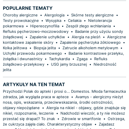
POPULARNE TEMATY
Choroby alergiczne
•
Alergologia
•
Skórne testy alergiczne
•
Testy prowokacyjne
•
Wysypka
•
Celiakia
•
Nietolerancja
pokarmowa
•
Hipereozynofilia
•
Zespół złego wchłaniania
•
Refluks pęcherzowo-moczowodowy
•
Badanie przy użyciu sondy
żołądkowej
•
Zapalenie uchyłków
•
Alergia na pleśń
•
Alergiczne
kontaktowe zapalenie skóry
•
Zapalenie pęcherzyka żółciowego
•
Kolka jelitowa
•
Biopsja jelita
•
Zatrucie alkoholem metylowym
•
Uchyłki przewodu pokarmowego
•
Badanie kontrastowe przełyku,
żołądka i dwunastnicy
•
Tachykardia
•
Zgaga
•
Refluks
żołądkowo-przełykowy
•
USG jamy brzusznej
•
Niedrożność
jelita
ARTYKUŁY NA TEN TEMAT
Przychodzi Polak do apteki i prosi o... Domestos. Młoda farmaceutka
zdradza, jak wygląda praca w aptece
•
Avamys - alergiczny nieżyt
nosa, opis, wskazania, przeciwwskazania, środki ostrożności,
objawy niepożądane
•
Alergia na nikiel - objawy, gdzie znajduje się
nikiel, rozpoznanie, leczenie
•
Nadchodzi wieczór, a ty nie możesz
przestać się drapać? To znak
•
Zdrowie w smartfonie
•
Ostrzega,
że cukrzyca zajęła ciało. Charakterystyczny objaw
•
Zajadasz