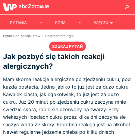
PYTANIA
FORA
WIĘCEJ
Pytania do specjalistów
Gastroenterologia
SZUKAJ PYTAŃ
Jak pozbyć się takich reakcji
alergicznych?
Mam skorne reakcje alergiczne po zjedzeniu cukru, pod
kazda postacia. Jedno jablko to juz jest za duzo cukru.
Kawalek ciasta, jakiegokolwiek, to juz jest za duzo
cukru. Juz 20 minut po zjedzeniu cukru zaczyna mnie
swedzic skora, robie sie czerwony na twarzy. Przy
wiekszych ilosciach cukru przez kilka dni zaczyna sie
saczyc woda ze skory. Podobna reakcja jest na alkohol.
Nawet regularne jedzenie chleba po kilku dniach