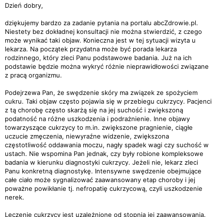
Dzień dobry,
dziękujemy bardzo za zadanie pytania na portalu abcZdrowie.pl.
Niestety bez dokładnej konsultacji nie można stwierdzić, z czego
może wynikać taki objaw. Konieczna jest w tej sytuacji wizyta u
lekarza. Na początek przydatna może być porada lekarza
rodzinnego, który zleci Panu podstawowe badania. Już na ich
podstawie będzie można wykryć różnie nieprawidłowości związane
z pracą organizmu.
Podejrzewa Pan, że swędzenie skóry ma związek ze spożyciem
cukru. Taki objaw często pojawia się w przebiegu cukrzycy. Pacjenci
z tą chorobę często skarżą się na jej suchość i zwiększoną
podatność na różne uszkodzenia i podrażnienie. Inne objawy
towarzyszące cukrzycy to m.in. zwiększone pragnienie, ciągłe
uczucie zmęczenia, niewyraźne widzenie, zwiększona
częstotliwość oddawania moczu, nagły spadek wagi czy suchość w
ustach. Nie wspomina Pan jednak, czy były robione kompleksowe
badania w kierunku diagnostyki cukrzycy. Jeżeli nie, lekarz zleci
Panu konkretną diagnostykę. Intensywne swędzenie obejmujące
całe ciało może sygnalizować zaawansowany etap choroby i jej
poważne powikłanie tj. nefropatię cukrzycową, czyli uszkodzenie
nerek.
Leczenie cukrzycy jest uzależnione od stopnia jej zaawansowania.