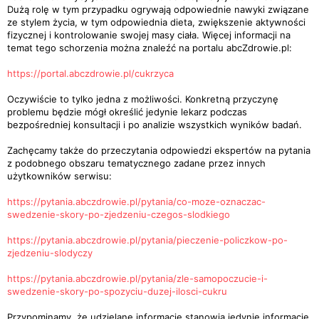
Dużą rolę w tym przypadku ogrywają odpowiednie nawyki związane
ze stylem życia, w tym odpowiednia dieta, zwiększenie aktywności
fizycznej i kontrolowanie swojej masy ciała. Więcej informacji na
temat tego schorzenia można znaleźć na portalu abcZdrowie.pl:
https://portal.abczdrowie.pl/cukrzyca
Oczywiście to tylko jedna z możliwości. Konkretną przyczynę
problemu będzie mógł określić jedynie lekarz podczas
bezpośredniej konsultacji i po analizie wszystkich wyników badań.
Zachęcamy także do przeczytania odpowiedzi ekspertów na pytania
z podobnego obszaru tematycznego zadane przez innych
użytkowników serwisu:
https://pytania.abczdrowie.pl/pytania/co-moze-oznaczac-
swedzenie-skory-po-zjedzeniu-czegos-slodkiego
https://pytania.abczdrowie.pl/pytania/pieczenie-policzkow-po-
zjedzeniu-slodyczy
https://pytania.abczdrowie.pl/pytania/zle-samopoczucie-i-
swedzenie-skory-po-spozyciu-duzej-ilosci-cukru
Przypominamy, że udzielane informacje stanowią jedynie informację