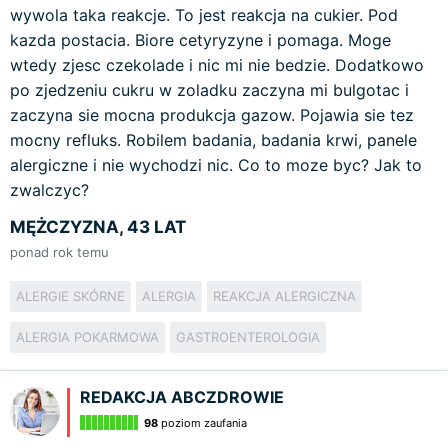
wywola taka reakcje. To jest reakcja na cukier. Pod
kazda postacia. Biore cetyryzyne i pomaga. Moge
wtedy zjesc czekolade i nic mi nie bedzie. Dodatkowo
po zjedzeniu cukru w zoladku zaczyna mi bulgotac i
zaczyna sie mocna produkcja gazow. Pojawia sie tez
mocny refluks. Robilem badania, badania krwi, panele
alergiczne i nie wychodzi nic. Co to moze byc? Jak to
zwalczyc?
MĘŻCZYZNA, 43 LAT
ponad rok temu
ALERGIE SKÓRNE
ALERGIA
REAKCJA ALERGICZNA
ALERGIA POKARMOWA
GASTROENTEROLOGIA
REDAKCJA ABCZDROWIE
98
poziom zaufania