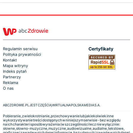
Certyfikaty
Regulamin serwisu
Polityka prywatności
Kontakt
Mapa witryny
Indeks pytań
Partnerzy
Reklama
O nas
ABCZDROWIE.PL JEST CZĘŚCIĄ WIRTUALNA POLSKA MEDIA S.A.
Pobieranie, zwielokrotnianie, przechowywanie lub jakiekolwiek inne
wykorzystywanie treści dostępnych w niniejszym serwisie - bez względu
na ich charakter i sposób wyrażenia (w szczególności lecz nie wyłącznie:
słowne, słowno-muzyczne, muzyczne, audiowizualne, audialne, tekstowe,
graficzne i zawarte w nich dane i informacje, bazy danych i zawarte w nich dane)