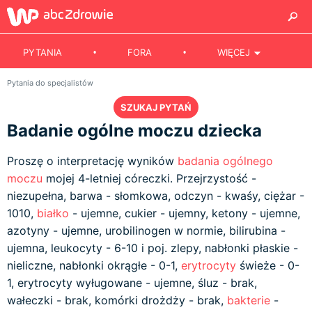
PYTANIA
FORA
WIĘCEJ
Pytania do specjalistów
SZUKAJ PYTAŃ
Badanie ogólne moczu dziecka
Proszę o interpretację wyników
badania ogólnego
moczu
mojej 4-letniej córeczki. Przejrzystość -
niezupełna, barwa - słomkowa, odczyn - kwaśy, ciężar -
1010,
białko
- ujemne, cukier - ujemny, ketony - ujemne,
azotyny - ujemne, urobilinogen w normie, bilirubina -
ujemna, leukocyty - 6-10 i poj. zlepy, nabłonki płaskie -
nieliczne, nabłonki okrągłe - 0-1,
erytrocyty
świeże - 0-
1, erytrocyty wyługowane - ujemne, śluz - brak,
wałeczki - brak, komórki drożdży - brak,
bakterie
-