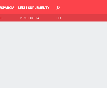
WSPARCIA
LEKI I SUPLEMENTY
KO
PSYCHOLOGIA
LEKI