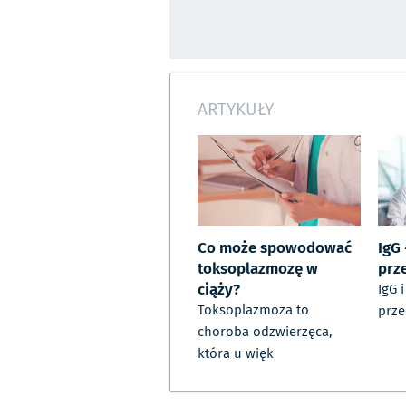
ARTYKUŁY
Co może spowodować
IgG 
toksoplazmozę w
prz
ciąży?
IgG 
Toksoplazmoza to
prze
choroba odzwierzęca,
która u więk