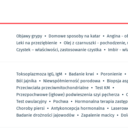
Objawy grypy
•
Domowe sposoby na katar
•
Angina - o
Leki na przeziębienie
•
Olej z czarnuszki - pochodzenie,
Czystek – właściwości, zastosowanie czystka
•
Imbir - wł
Toksoplazmoza IgG, IgM
•
Badanie krwi
•
Poronienie
•
Ból jajnika
•
Niewspółmierność porodowa
•
Biopsja asp
Przeciwciała przeciwmitochondrialne
•
Test KM
•
Przezpochwowe (igłowe) podwieszenia szyi pęcherza
•
Test owulacyjny
•
Pochwa
•
Hormonalna terapia zastęp
Choroby piersi
•
Antykoncepcja hormonalna
•
Laserow
Badanie drożności jajowodów
•
Zapalenie macicy
•
Dol