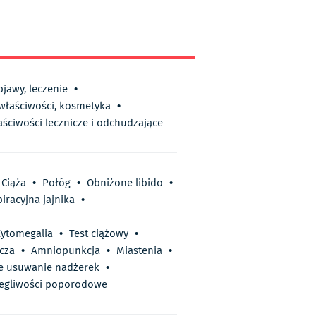
bjawy, leczenie
•
 właściwości, kosmetyka
•
aściwości lecznicze i odchudzające
Ciąża
•
Połóg
•
Obniżone libido
•
iracyjna jajnika
•
Cytomegalia
•
Test ciążowy
•
cza
•
Amniopunkcja
•
Miastenia
•
e usuwanie nadżerek
•
egliwości poporodowe