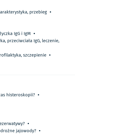
harakterystyka, przebieg
•
życzka IgG i IgM
•
a, przeciwciała IgG, leczenie,
rofilaktyka, szczepienie
•
as histeroskopii?
•
rezerwatywy?
•
iedrożne jajowody?
•