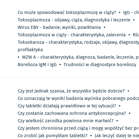
Co może spowodować toksoplazmozę w ciąży?
•
IgG - c
Toksoplazmoza - objawy, ciąża, diagnostyka i leczenie
•
Wirus EBV - badanie, wyniki, powikłania
•
Toksoplazmoza w ciąży - charakterystyka, zalecenia
•
Ró
Toksokaroza - charakterystyka, rodzaje, objawy, diagnostyk
profilaktyka
•
WZW A - charakterystyka, diagnoza, badanie, leczenie, p
Borelioza IgM i IgG
•
Trudności w diagnostyce boreliozy
Czy jest jednak szansa, że wszystko będzie dobrze?
•
Co oznaczają te wyniki badania wycinka pobranego podcz
Czy tabletki działają prawidłowo w tej sytuacji?
•
Czy zostanie zachowana ochrona antykoncepcyjna?
•
Czy wielkość zarodka powinna mnie martwić?
•
Czy jestem chroniona przed ciążą i mogę współżyć bez p
Co zrobić jak pomyliłam tabletki?
•
Jak leczyć dalej te n