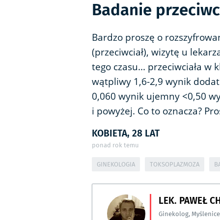
Badanie przeciwc
Bardzo proszę o rozszyfrow
(przeciwciał), wizytę u leka
tego czasu... przeciwciała w k
wątpliwy 1,6-2,9 wynik dodatn
0,060 wynik ujemny <0,50 wy
i powyżej. Co to oznacza? Pr
KOBIETA, 28 LAT
ponad rok temu
GINEKOLOGIA
TOKSOPLAZMOZA
B
LEK. PAWEŁ C
Ginekolog
,
Myślenice