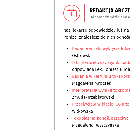
REDAKCJA ABCZ
Odpowiedź udzielona 
Nasi lekarze odpowiedzieli już n
Poniżej znajdziesz do nich odnośn
Badanie w celu wykrycia tok
Ostrowski
Jak interpretować wyniki bad
odpowiada
Lek. Tomasz Budl
Badania w kierunku toksopl
Magdalena Mroczek
Interpretacja wyniku toksopl
Żmuda-Trzebiatowski
Przeciwciała w klasie iGG a 
Witkowska
Toxoplazma gondii, przeciwci
Magdalena Reszczyńska