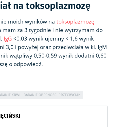
iał na toksoplazmozę
anie moich wyników na
toksoplazmozę
rza mam za 3 tygodnie i nie wytrzymam do
l.
IgG
<0,03 wynik ujemny < 1,6 wynik
i 3,0 i powyżej oraz przeciwciała w kl. IgM
nik wątpliwy 0,50-0,59 wynik dodatni 0,60
oszę o odpowiedź.
ADANIE KRWI - BADANIE OBECNOŚCI PRZECIWCIAŁ
HĘCIŃSKI