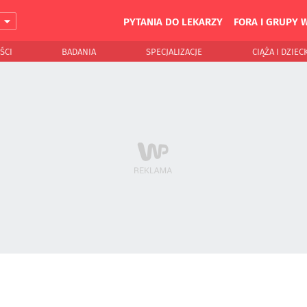
PYTANIA DO LEKARZY
FORA I GRUPY 
J
ŚCI
BADANIA
SPECJALIZACJE
CIĄŻA I DZIEC