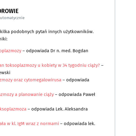
DROWIE
automatycznie
a kilka podobnych pytań innych użytkowników.
iki:
soplazmozy
– odpowiada
Dr n. med. Bogdan
an toksoplazmozy u kobiety w 34 tygodniu ciąży?
–
ewski
azmozy oraz cytomegalowirusa
– odpowiada
azmozy a planowanie ciąży
– odpowiada
Paweł
toksoplazmoza
– odpowiada
Lek. Aleksandra
ała w kl. IgM wraz z normami
– odpowiada
lek.