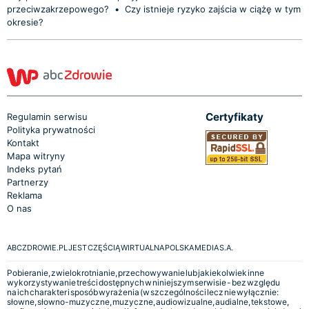
przeciwzakrzepowego?
•
Czy istnieje ryzyko zajścia w ciążę w tym
okresie?
Certyfikaty
Regulamin serwisu
Polityka prywatności
Kontakt
Mapa witryny
Indeks pytań
Partnerzy
Reklama
O nas
ABCZDROWIE.PL JEST CZĘŚCIĄ WIRTUALNA POLSKA MEDIA S.A.
Pobieranie, zwielokrotnianie, przechowywanie lub jakiekolwiek inne
wykorzystywanie treści dostępnych w niniejszym serwisie - bez względu
na ich charakter i sposób wyrażenia (w szczególności lecz nie wyłącznie:
słowne, słowno-muzyczne, muzyczne, audiowizualne, audialne, tekstowe,