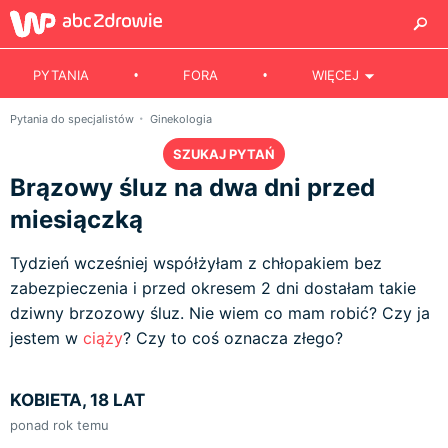
PYTANIA
FORA
WIĘCEJ
Pytania do specjalistów
Ginekologia
SZUKAJ PYTAŃ
Brązowy śluz na dwa dni przed
miesiączką
Tydzień wcześniej współżyłam z chłopakiem bez
zabezpieczenia i przed okresem 2 dni dostałam takie
dziwny brzozowy śluz. Nie wiem co mam robić? Czy ja
jestem w
ciąży
? Czy to coś oznacza złego?
KOBIETA, 18 LAT
ponad rok temu