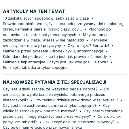
ARTYKUŁY NA TEN TEMAT
10 zaskakujących sposobów, żeby zajść w ciążę
•
Prawdopodobieństwo ciąży - stosunek przerywany, dni niepłodne,
okres, karmienie piersią, ryzyko ciąży, gdy...
•
Płodność po
odstawieniu tabletek antykoncepcyjnych
•
Mity na temat
zachodzenia w ciążę. Wierzą w nie nastolatki
•
Plamienie
owulacyjne - objawy i przyczyny
•
Czy to ciąża? Sprawdź!
•
Plamienie przed okresem - środek cyklu, antykoncepcja
•
Kalendarz dni płodnych - co to jest, jak prowadzić, meody
•
Plamienie implantacyjne - czym jest, jak wygląda i ile trwa?
•
Pominięta tabletka antykoncepcyjna
NAJNOWSZE PYTANIA Z TEJ SPECJALIZACJI
Czy jest jednak szansa, że wszystko będzie dobrze?
•
Co
oznaczają te wyniki badania wycinka pobranego podczas
histeroskopii?
•
Czy tabletki działają prawidłowo w tej sytuacji?
•
Czy zostanie zachowana ochrona antykoncepcyjna?
•
Czy
wielkość zarodka powinna mnie martwić?
•
Czy jestem chroniona
przed ciążą i mogę współżyć bez prezerwatywy?
•
Co zrobić jak
pomyliłam tabletki?
•
Jak leczyć dalej te niedrożne jajowody?
•
Czy powinnam wrócić do przyjmowania leku