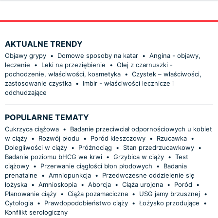
AKTUALNE TRENDY
Objawy grypy
•
Domowe sposoby na katar
•
Angina - objawy,
leczenie
•
Leki na przeziębienie
•
Olej z czarnuszki -
pochodzenie, właściwości, kosmetyka
•
Czystek – właściwości,
zastosowanie czystka
•
Imbir - właściwości lecznicze i
odchudzające
POPULARNE TEMATY
Cukrzyca ciążowa
•
Badanie przeciwciał odpornościowych u kobiet
w ciąży
•
Rozwój płodu
•
Poród kleszczowy
•
Rzucawka
•
Dolegliwości w ciąży
•
Próżnociąg
•
Stan przedrzucawkowy
•
Badanie poziomu bHCG we krwi
•
Grzybica w ciąży
•
Test
ciążowy
•
Przerwanie ciągłości błon płodowych
•
Badania
prenatalne
•
Amniopunkcja
•
Przedwczesne oddzielenie się
łożyska
•
Amnioskopia
•
Aborcja
•
Ciąża urojona
•
Poród
•
Planowanie ciąży
•
Ciąża pozamaciczna
•
USG jamy brzusznej
•
Cytologia
•
Prawdopodobieństwo ciąży
•
Łożysko przodujące
•
Konflikt serologiczny