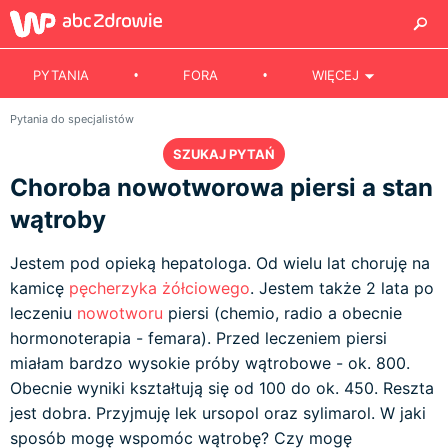
PYTANIA
FORA
WIĘCEJ
Pytania do specjalistów
SZUKAJ PYTAŃ
Choroba nowotworowa piersi a stan
wątroby
Jestem pod opieką hepatologa. Od wielu lat choruję na
kamicę
pęcherzyka żółciowego
. Jestem także 2 lata po
leczeniu
nowotworu
piersi (chemio, radio a obecnie
hormonoterapia - femara). Przed leczeniem piersi
miałam bardzo wysokie próby wątrobowe - ok. 800.
Obecnie wyniki kształtują się od 100 do ok. 450. Reszta
jest dobra. Przyjmuję lek ursopol oraz sylimarol. W jaki
sposób mogę wspomóc wątrobę? Czy mogę