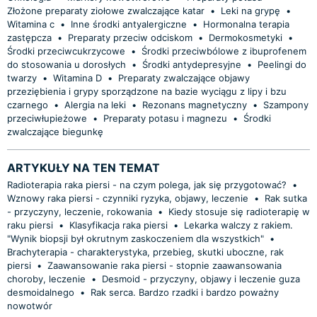
Złożone preparaty ziołowe zwalczające katar
•
Leki na grypę
•
Witamina c
•
Inne środki antyalergiczne
•
Hormonalna terapia
zastępcza
•
Preparaty przeciw odciskom
•
Dermokosmetyki
•
Środki przeciwcukrzycowe
•
Środki przeciwbólowe z ibuprofenem
do stosowania u dorosłych
•
Środki antydepresyjne
•
Peelingi do
twarzy
•
Witamina D
•
Preparaty zwalczające objawy
przeziębienia i grypy sporządzone na bazie wyciągu z lipy i bzu
czarnego
•
Alergia na leki
•
Rezonans magnetyczny
•
Szampony
przeciwłupieżowe
•
Preparaty potasu i magnezu
•
Środki
zwalczające biegunkę
ARTYKUŁY NA TEN TEMAT
Radioterapia raka piersi - na czym polega, jak się przygotować?
•
Wznowy raka piersi - czynniki ryzyka, objawy, leczenie
•
Rak sutka
- przyczyny, leczenie, rokowania
•
Kiedy stosuje się radioterapię w
raku piersi
•
Klasyfikacja raka piersi
•
Lekarka walczy z rakiem.
"Wynik biopsji był okrutnym zaskoczeniem dla wszystkich"
•
Brachyterapia - charakterystyka, przebieg, skutki uboczne, rak
piersi
•
Zaawansowanie raka piersi - stopnie zaawansowania
choroby, leczenie
•
Desmoid - przyczyny, objawy i leczenie guza
desmoidalnego
•
Rak serca. Bardzo rzadki i bardzo poważny
nowotwór