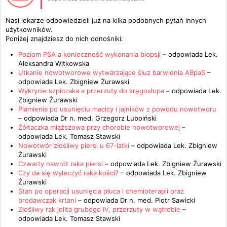
Nasi lekarze odpowiedzieli już na kilka podobnych pytań innych
użytkowników.
Poniżej znajdziesz do nich odnośniki:
Poziom PSA a konieczność wykonania biopsji
– odpowiada
Lek.
Aleksandra Witkowska
Utkanie nowotworowe wytwarzające śluz barwienia ABpaS
–
odpowiada
Lek. Zbigniew Żurawski
Wykrycie szpiczaka a przerzuty do kręgosłupa
– odpowiada
Lek.
Zbigniew Żurawski
Plamienia po usunięciu macicy i jajników z powodu nowotworu
– odpowiada
Dr n. med. Grzegorz Luboiński
Żółtaczka miąższowa przy chorobie nowotworowej
–
odpowiada
Lek. Tomasz Stawski
Nowotwór złośliwy piersi u 67-latki
– odpowiada
Lek. Zbigniew
Żurawski
Czwarty nawrót raka piersi
– odpowiada
Lek. Zbigniew Żurawski
Czy da się wyleczyć raka kości?
– odpowiada
Lek. Zbigniew
Żurawski
Stan po operacji usunięcia płuca i chemioterapii oraz
brodawczak krtani
– odpowiada
Dr n. med. Piotr Sawicki
Złośliwy rak jelita grubego IV, przerzuty w wątrobie
–
odpowiada
Lek. Tomasz Stawski