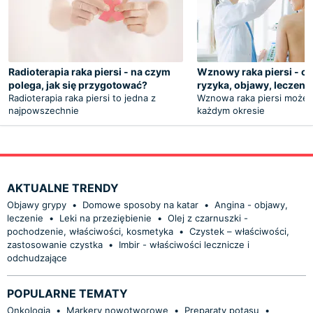
Radioterapia raka piersi - na czym
Wznowy raka piersi - cz
polega, jak się przygotować?
ryzyka, objawy, leczeni
Radioterapia raka piersi to jedna z
Wznowa raka piersi może 
najpowszechnie
każdym okresie
AKTUALNE TRENDY
Objawy grypy
•
Domowe sposoby na katar
•
Angina - objawy,
leczenie
•
Leki na przeziębienie
•
Olej z czarnuszki -
pochodzenie, właściwości, kosmetyka
•
Czystek – właściwości,
zastosowanie czystka
•
Imbir - właściwości lecznicze i
odchudzające
POPULARNE TEMATY
Onkologia
•
Markery nowotworowe
•
Preparaty potasu
•