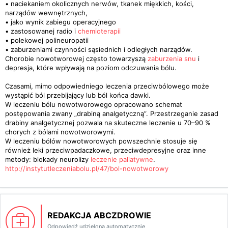
• naciekaniem okolicznych nerwów, tkanek miękkich, kości,
narządów wewnętrznych,
• jako wynik zabiegu operacyjnego
• zastosowanej radio i
chemioterapii
• polekowej polineuropatii
• zaburzeniami czynności sąsiednich i odległych narządów.
Chorobie nowotworowej często towarzyszą
zaburzenia snu
i
depresja, które wpływają na poziom odczuwania bólu.
Czasami, mimo odpowiedniego leczenia przeciwbólowego może
wystąpić ból przebijający lub ból końca dawki.
W leczeniu bólu nowotworowego opracowano schemat
postępowania zwany „drabiną analgetyczną”. Przestrzeganie zasad
drabiny analgetycznej pozwala na skuteczne leczenie u 70–90 %
chorych z bólami nowotworowymi.
W leczeniu bólów nowotworowych powszechnie stosuje się
również leki przeciwpadaczkowe, przeciwdepresyjne oraz inne
metody: blokady neurolizy
leczenie paliatywne
.
http://instytutleczeniabolu.pl/47/bol-nowotworowy
REDAKCJA ABCZDROWIE
Odpowiedź udzielona automatycznie