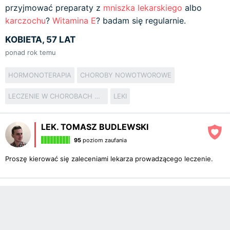
przyjmować preparaty z
mniszka lekarskiego
albo
karczochu
?
Witamina E
? badam się regularnie.
KOBIETA, 57 LAT
ponad rok temu
HORMONOTERAPIA
CHOROBY NOWOTWOROWE
LECZENIE W CHOROBACH NOWOTWORACH I NIENOWOTWOROWYCH
LEKI
LEK. TOMASZ BUDLEWSKI
95
poziom zaufania
Proszę kierować się zaleceniami lekarza prowadzącego leczenie.