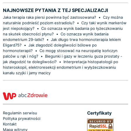
NAJNOWSZE PYTANIA Z TEJ SPECJALIZACJI
Jaka terapia raka piersi powinna być zastosowana?
•
Czy można
naturalnie podnieść poziom estradiolu?
•
Czy taki wynik markerów
jest niepokojący?
•
Co oznacza wynik badania po łyżeczkowaniu
na skutek obecności płynu?
•
Co oznacza wynik badania
endometrium 29-latki?
•
Jak długo trwa hormonoterapia lekiem
Eligard75?
•
Jak złagodzić dolegliwości bólowe po
hormonoterapii?
•
Co mogę stosować na neuropatię kończyn
palców u rąk i nóg?
•
Biegunki i gazy w leczeniu guza prostaty -
jak złagodzić te dolegliwości?
•
Interpretacja histopatologii po
histeroskopii, elektroresekcji endometrium i wyłyżeczkowaniu
kanału szyjki i jamy macicy
Certyfikaty
Regulamin serwisu
Polityka prywatności
Kontakt
Mapa witryny