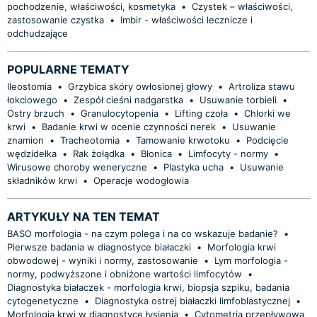
pochodzenie, właściwości, kosmetyka
•
Czystek – właściwości,
zastosowanie czystka
•
Imbir - właściwości lecznicze i
odchudzające
POPULARNE TEMATY
Ileostomia
•
Grzybica skóry owłosionej głowy
•
Artroliza stawu
łokciowego
•
Zespół cieśni nadgarstka
•
Usuwanie torbieli
•
Ostry brzuch
•
Granulocytopenia
•
Lifting czoła
•
Chlorki we
krwi
•
Badanie krwi w ocenie czynności nerek
•
Usuwanie
znamion
•
Tracheotomia
•
Tamowanie krwotoku
•
Podcięcie
wędzidełka
•
Rak żołądka
•
Błonica
•
Limfocyty - normy
•
Wirusowe choroby weneryczne
•
Plastyka ucha
•
Usuwanie
składników krwi
•
Operacje wodogłowia
ARTYKUŁY NA TEN TEMAT
BASO morfologia - na czym polega i na co wskazuje badanie?
•
Pierwsze badania w diagnostyce białaczki
•
Morfologia krwi
obwodowej - wyniki i normy, zastosowanie
•
Lym morfologia -
normy, podwyższone i obniżone wartości limfocytów
•
Diagnostyka białaczek - morfologia krwi, biopsja szpiku, badania
cytogenetyczne
•
Diagnostyka ostrej białaczki limfoblastycznej
•
Morfologia krwi w diagnostyce łysienia
•
Cytometria przepływowa