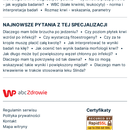
- jak wygląda badanie?
•
WBC (białe krwinki, leukocyty) - norma i
interpretacja badań
•
Rozmaz krwi - wskazania, parametry
NAJNOWSZE PYTANIA Z TEJ SPECJALIZACJI
Dlaczego mam bóle brzucha po jedzeniu?
•
Czy poziom płytek krwi
wzrósł po infekcji?
•
Czy wystarczą fitoestrogeny?
•
Czy za te
krople muszę płacić całą kwotę?
•
Jak interpretować te wyniki
badań na kiłę?
•
Jak ocenić ten wynik badania morfologii krwi?
•
Jak długo może być powiększony węzeł chłonny po infekcji?
•
Dlaczego mam tą pokrzywkę od tak dawna?
•
Na co mogą
wskazywać takie wyniki i powiększony migdał?
•
Dlaczego mam to
krwawienie w trakcie stosowania leku Slinda?
Certyfikaty
Regulamin serwisu
Polityka prywatności
Kontakt
Mapa witryny