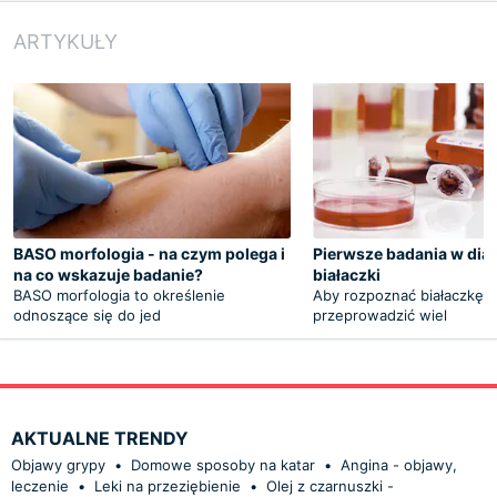
ARTYKUŁY
BASO morfologia - na czym polega i
Pierwsze badania w dia
na co wskazuje badanie?
białaczki
BASO morfologia to określenie
Aby rozpoznać białaczkę, 
odnoszące się do jed
przeprowadzić wiel
AKTUALNE TRENDY
Objawy grypy
•
Domowe sposoby na katar
•
Angina - objawy,
leczenie
•
Leki na przeziębienie
•
Olej z czarnuszki -