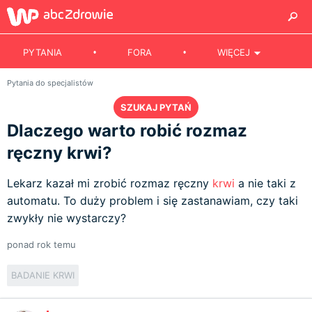
PYTANIA
FORA
WIĘCEJ
Pytania do specjalistów
SZUKAJ PYTAŃ
Dlaczego warto robić rozmaz
ręczny krwi?
Lekarz kazał mi zrobić rozmaz ręczny
krwi
a nie taki z
automatu. To duży problem i się zastanawiam, czy taki
zwykły nie wystarczy?
ponad rok temu
BADANIE KRWI