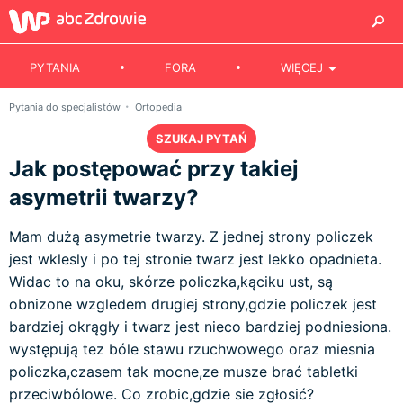
PYTANIA
FORA
WIĘCEJ
Pytania do specjalistów
Ortopedia
SZUKAJ PYTAŃ
Jak postępować przy takiej
asymetrii twarzy?
Mam dużą asymetrie twarzy. Z jednej strony policzek
jest wklesly i po tej stronie twarz jest lekko opadnieta.
Widac to na oku, skórze policzka,kąciku ust, są
obnizone wzgledem drugiej strony,gdzie policzek jest
bardziej okrągły i twarz jest nieco bardziej podniesiona.
występują tez bóle stawu rzuchwowego oraz miesnia
policzka,czasem tak mocne,ze musze brać tabletki
przeciwbólowe. Co zrobic,gdzie sie zgłosić?