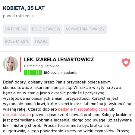
KOBIETA, 35 LAT
ponad rok temu
ORTOPEDIA
BÓLE STAWÓW
ASYMETRIA TWARZY
BÓLE MIĘŚNI
TWARZ
LEK. IZABELA LENARTOWICZ
Dermatolog
,
Katowice
100
poziom zaufania
Dzień dobry, opisany przez Panią przypadek polecałabym
skonsultować z lekarzem specjalistą. W trakcie wizyty na żywo
będzie on w stanie jasno określić podłoże i przyczynę
występowania opisanych zmian i przypadłości. Korzystne jest
wykonanie badań krwi, które zaleci lekarz, lub można je wykonać na
własną rękę. Często dopiero
badanie histopatologiczne
lub
dermatoskopia
pozwolą jasno zdefiniować problem. Kolejny krokiem
jest przemyślane dobranie leczenia, biorąc pod uwagę już zażywane
leki i historię chorób. Proces terapii może być krótko lub
długotrwały, a jego powodzenie zależy od wielu czynników. Proszę