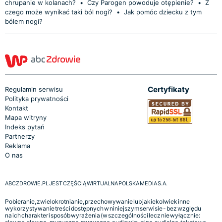
chrupanie w kolanach?
•
Czy Parogen powoduje otępienie?
•
Z
czego może wynikać taki ból nogi?
•
Jak pomóc dziecku z tym
bólem nogi?
Certyfikaty
Regulamin serwisu
Polityka prywatności
Kontakt
Mapa witryny
Indeks pytań
Partnerzy
Reklama
O nas
ABCZDROWIE.PL JEST CZĘŚCIĄ WIRTUALNA POLSKA MEDIA S.A.
Pobieranie, zwielokrotnianie, przechowywanie lub jakiekolwiek inne
wykorzystywanie treści dostępnych w niniejszym serwisie - bez względu
na ich charakter i sposób wyrażenia (w szczególności lecz nie wyłącznie: