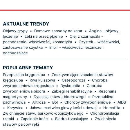
AKTUALNE TRENDY
Objawy grypy
•
Domowe sposoby na katar
•
Angina - objawy,
leczenie
•
Leki na przeziębienie
•
Olej z czarnuszki -
pochodzenie, właściwości, kosmetyka
•
Czystek – właściwości,
zastosowanie czystka
•
Imbir - właściwości lecznicze i
odchudzające
POPULARNE TEMATY
Przepuklina kręgosłupa
•
Zesztywniające zapalenie stawów
kręgosłupa
•
Rwa kulszowa
•
Osteoporoza
•
Choroba
zwyrodnieniowa kręgosłupa
•
Dyskopatia
•
Choroba
zwyrodnieniowa biodra
•
Zabiegi rehabilitacyjne
•
Rezonans
magnetyczny
•
Dysplazja stawu biodrowego
•
Przepuklina
pachwinowa
•
Artroza
•
Ból
•
Choroby zwyrodnieniowe
•
AIDS
•
Krzywica
•
Jałowa martwica głowy kości udowej
•
Hemofilia
•
Zwichnięcie stawu barkowo-obojczykowego
•
Chondromalacja
rzepki
•
Zapalenie kości
•
Biodro trzaskające
•
Zwichnięcia
stawów palców ręki