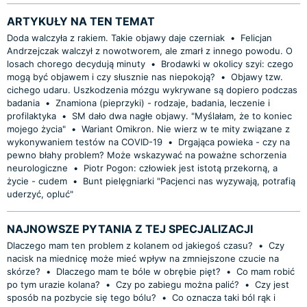
ARTYKUŁY NA TEN TEMAT
Doda walczyła z rakiem. Takie objawy daje czerniak
•
Felicjan
Andrzejczak walczył z nowotworem, ale zmarł z innego powodu. O
losach chorego decydują minuty
•
Brodawki w okolicy szyi: czego
mogą być objawem i czy słusznie nas niepokoją?
•
Objawy tzw.
cichego udaru. Uszkodzenia mózgu wykrywane są dopiero podczas
badania
•
Znamiona (pieprzyki) - rodzaje, badania, leczenie i
profilaktyka
•
SM dało dwa nagłe objawy. "Myślałam, że to koniec
mojego życia"
•
Wariant Omikron. Nie wierz w te mity związane z
wykonywaniem testów na COVID-19
•
Drgająca powieka - czy na
pewno błahy problem? Może wskazywać na poważne schorzenia
neurologiczne
•
Piotr Pogon: człowiek jest istotą przekorną, a
życie - cudem
•
Bunt pielęgniarki "Pacjenci nas wyzywają, potrafią
uderzyć, opluć"
NAJNOWSZE PYTANIA Z TEJ SPECJALIZACJI
Dlaczego mam ten problem z kolanem od jakiegoś czasu?
•
Czy
nacisk na miednicę może mieć wpływ na zmniejszone czucie na
skórze?
•
Dlaczego mam te bóle w obrębie pięt?
•
Co mam robić
po tym urazie kolana?
•
Czy po zabiegu można palić?
•
Czy jest
sposób na pozbycie się tego bólu?
•
Co oznacza taki ból rąk i