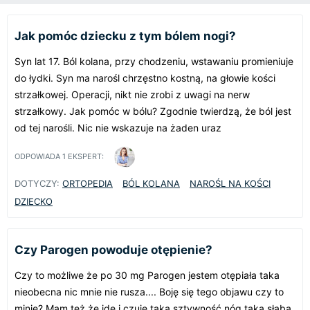
Jak pomóc dziecku z tym bólem nogi?
Syn lat 17. Ból kolana, przy chodzeniu, wstawaniu promieniuje
do łydki. Syn ma narośl chrzęstno kostną, na głowie kości
strzałkowej. Operacji, nikt nie zrobi z uwagi na nerw
strzałkowy. Jak pomóc w bólu? Zgodnie twierdzą, że ból jest
od tej narośli. Nic nie wskazuje na żaden uraz
ODPOWIADA
1
EKSPERT:
DOTYCZY:
ORTOPEDIA
BÓL KOLANA
NAROŚL NA KOŚCI
DZIECKO
Czy Parogen powoduje otępienie?
Czy to możliwe że po 30 mg Parogen jestem otępiała taka
nieobecna nic mnie nie rusza.... Boję się tego objawu czy to
minie? Mam też że idę i czuję taką sztywność nóg taka słaba