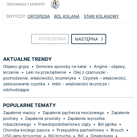
ODPOWIADA
1
EKSPERT:
DOTYCZY:
ORTOPEDIA
BÓL KOLANA
STAW KOLANOWY
POPRZEDNIA
NASTĘPNA
AKTUALNE TRENDY
Objawy grypy
•
Domowe sposoby na katar
•
Angina - objawy,
leczenie
•
Leki na przeziębienie
•
Olej z czarnuszki -
pochodzenie, właściwości, kosmetyka
•
Czystek – właściwości,
zastosowanie czystka
•
Imbir - właściwości lecznicze i
odchudzające
POPULARNE TEMATY
Zapalenie macicy
•
Zapalenie pęcherza moczowego
•
Zapalenie
pochwy
•
Zapalenie prostaty
•
Zapalenie wyrostka
robaczkowego
•
Prawdopodobieństwo ciąży
•
Ból jajnika
•
Choroba kociego pazura
•
Przepuklina pachwinowa
•
Brzuch
•
USG jamy brzusznej
•
Ból brzucha
•
Ból
•
Ginekologia
•