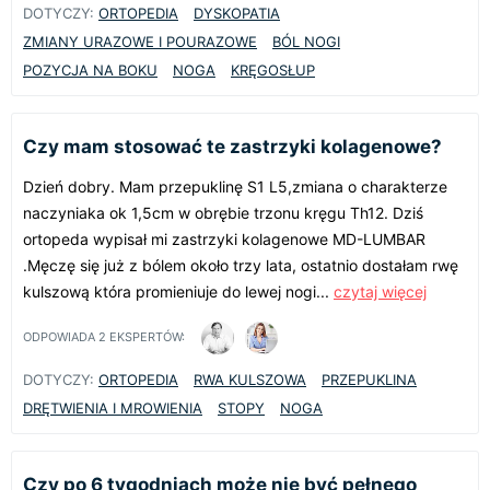
DOTYCZY:
ORTOPEDIA
DYSKOPATIA
ZMIANY URAZOWE I POURAZOWE
BÓL NOGI
POZYCJA NA BOKU
NOGA
KRĘGOSŁUP
Czy mam stosować te zastrzyki kolagenowe?
Dzień dobry. Mam przepuklinę S1 L5,zmiana o charakterze
naczyniaka ok 1,5cm w obrębie trzonu kręgu Th12. Dziś
ortopeda wypisał mi zastrzyki kolagenowe MD-LUMBAR
.Męczę się już z bólem około trzy lata, ostatnio dostałam rwę
kulszową która promieniuje do lewej nogi...
czytaj więcej
ODPOWIADA
2
EKSPERTÓW:
DOTYCZY:
ORTOPEDIA
RWA KULSZOWA
PRZEPUKLINA
DRĘTWIENIA I MROWIENIA
STOPY
NOGA
Czy po 6 tygodniach może nie być pełnego