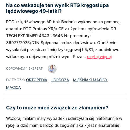
Na co wskazuje ten wynik RTG kręgosłupa
lędźwiowego 49-latki?
RTG kr lędźwiowego AP bok Badanie wykonano za pomocą
aparatu: RTG Proteus XR/a GE z użyciem ucyfrowienia DR
TECH EXPRIMER 4343 i 3643 Nr procedury:
36977/2025/D1N Spłycona lordoza lędźwiowa. Obniżenie
wysokości przestrzeni międzykręgowej L5/S1, z odcinkowo
widocznym objawem próżniowym. Poza...
czytaj więcej
ODPOWIADA
1
EKSPERT:
DOTYCZY:
ORTOPEDIA
LORDOZA
MIĘŚNIAKI MACICY
MACICA
Czy to może mieć związek ze złamaniem?
Wczoraj miałam mały wypadek i uderzyłam się niefortunnie w
rękę, a dziś mam bardzo dużego siniaka - jest nienaturalnie