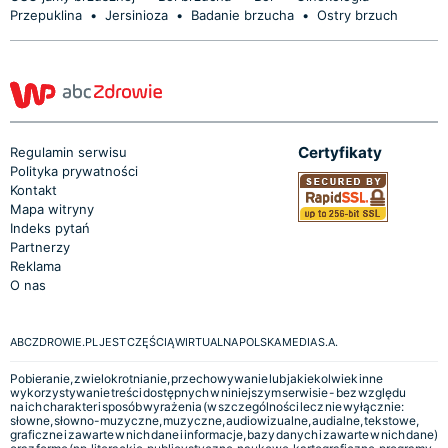
Przepuklina
•
Jersinioza
•
Badanie brzucha
•
Ostry brzuch
Certyfikaty
Regulamin serwisu
Polityka prywatności
Kontakt
Mapa witryny
Indeks pytań
Partnerzy
Reklama
O nas
ABCZDROWIE.PL JEST CZĘŚCIĄ WIRTUALNA POLSKA MEDIA S.A.
Pobieranie, zwielokrotnianie, przechowywanie lub jakiekolwiek inne
wykorzystywanie treści dostępnych w niniejszym serwisie - bez względu
na ich charakter i sposób wyrażenia (w szczególności lecz nie wyłącznie:
słowne, słowno-muzyczne, muzyczne, audiowizualne, audialne, tekstowe,
graficzne i zawarte w nich dane i informacje, bazy danych i zawarte w nich dane)