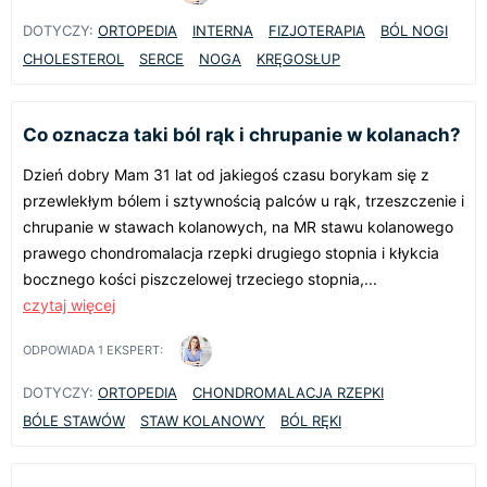
DOTYCZY:
ORTOPEDIA
INTERNA
FIZJOTERAPIA
BÓL NOGI
CHOLESTEROL
SERCE
NOGA
KRĘGOSŁUP
Co oznacza taki ból rąk i chrupanie w kolanach?
Dzień dobry Mam 31 lat od jakiegoś czasu borykam się z
przewlekłym bólem i sztywnością palców u rąk, trzeszczenie i
chrupanie w stawach kolanowych, na MR stawu kolanowego
prawego chondromalacja rzepki drugiego stopnia i kłykcia
bocznego kości piszczelowej trzeciego stopnia,...
czytaj więcej
ODPOWIADA
1
EKSPERT:
DOTYCZY:
ORTOPEDIA
CHONDROMALACJA RZEPKI
BÓLE STAWÓW
STAW KOLANOWY
BÓL RĘKI