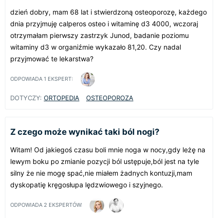
dzień dobry, mam 68 lat i stwierdzoną osteoporozę, każdego
dnia przyjmuję calperos osteo i witaminę d3 4000, wczoraj
otrzymałam pierwszy zastrzyk Junod, badanie poziomu
witaminy d3 w organiźmie wykazało 81,20. Czy nadal
przyjmować te lekarstwa?
ODPOWIADA
1
EKSPERT:
DOTYCZY:
ORTOPEDIA
OSTEOPOROZA
Z czego może wynikać taki ból nogi?
Witam! Od jakiegoś czasu boli mnie noga w nocy,gdy leżę na
lewym boku po zmianie pozycji ból ustępuje,ból jest na tyle
silny że nie mogę spać,nie miałem żadnych kontuzji,mam
dyskopatię kręgosłupa lędzwiowego i szyjnego.
ODPOWIADA
2
EKSPERTÓW: