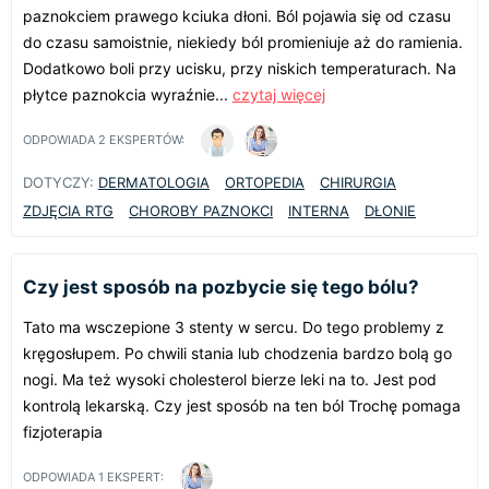
paznokciem prawego kciuka dłoni. Ból pojawia się od czasu
do czasu samoistnie, niekiedy ból promieniuje aż do ramienia.
Dodatkowo boli przy ucisku, przy niskich temperaturach. Na
płytce paznokcia wyraźnie...
czytaj więcej
ODPOWIADA
2
EKSPERTÓW:
DOTYCZY:
DERMATOLOGIA
ORTOPEDIA
CHIRURGIA
ZDJĘCIA RTG
CHOROBY PAZNOKCI
INTERNA
DŁONIE
Czy jest sposób na pozbycie się tego bólu?
Tato ma wsczepione 3 stenty w sercu. Do tego problemy z
kręgosłupem. Po chwili stania lub chodzenia bardzo bolą go
nogi. Ma też wysoki cholesterol bierze leki na to. Jest pod
kontrolą lekarską. Czy jest sposób na ten ból Trochę pomaga
fizjoterapia
ODPOWIADA
1
EKSPERT: