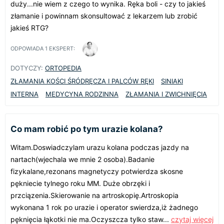
duży...nie wiem z czego to wynika. Ręka boli - czy to jakieś
złamanie i powinnam skonsultować z lekarzem lub zrobić
jakieś RTG?
ODPOWIADA
1
EKSPERT:
DOTYCZY:
ORTOPEDIA
ZŁAMANIA KOŚCI ŚRÓDRĘCZA I PALCÓW RĘKI
SINIAKI
INTERNA
MEDYCYNA RODZINNA
ZŁAMANIA I ZWICHNIĘCIA
Co mam robić po tym urazie kolana?
Witam.Doswiadczylam urazu kolana podczas jazdy na
nartach(wjechala we mnie 2 osoba).Badanie
fizykalane,rezonans magnetyczy potwierdza skosne
pękniecie tylnego roku MM. Duże obrzęki i
przciązenia.Skierowanie na artroskopię.Artroskopia
wykonana 1 rok po urazie i operator swierdza,iż żadnego
pęknięcia łąkotki nie ma.Oczyszcza tylko staw...
czytaj więcej