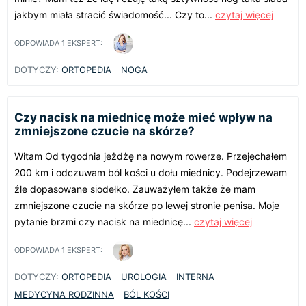
jakbym miała stracić świadomość... Czy to...
czytaj więcej
ODPOWIADA
1
EKSPERT:
DOTYCZY:
ORTOPEDIA
NOGA
Czy nacisk na miednicę może mieć wpływ na
zmniejszone czucie na skórze?
Witam Od tygodnia jeżdżę na nowym rowerze. Przejechałem
200 km i odczuwam ból kości u dołu miednicy. Podejrzewam
źle dopasowane siodełko. Zauważyłem także że mam
zmniejszone czucie na skórze po lewej stronie penisa. Moje
pytanie brzmi czy nacisk na miednicę...
czytaj więcej
ODPOWIADA
1
EKSPERT:
DOTYCZY:
ORTOPEDIA
UROLOGIA
INTERNA
MEDYCYNA RODZINNA
BÓL KOŚCI