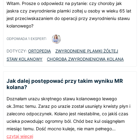
Witam. Prosze o odpowiedz na pytanie: czy choroby jak
jaskra czy zwyrodnienie plamki zoltej u osoby w wieku 65 lat
jest przeciwskazaniem do operacji przy zwyrodnieniu stawu
kolanowego?
ODPOWIADA
1
EKSPERT:
DOTYCZY:
ORTOPEDIA
ZWYRODNIENIE PLAMKI ŻÓŁTEJ
STAW KOLANOWY
CHOROBA ZWYRODNIENIOWA KOLANA
Jak dalej postępować przy takim wyniku MR
kolana?
Doznałam urazu skrętnego stawu kolanowego lewego
ok.3msc temu. Zaraz po urazie został usunięty krwisty płyn i
zalecono odpoczynek. Kolano jest niestabilne, co jakiś czas
ucieka powodując ogromny ból. Chód bez kul osiągnęłam
miesiąc temu. Dość mocno kuleje, nie mam pełnego...
czytaj więcej