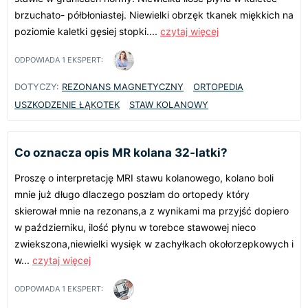
brzuchato- półbłoniastej. Niewielki obrzęk tkanek miękkich na
poziomie kaletki gęsiej stopki....
czytaj więcej
ODPOWIADA
1
EKSPERT:
DOTYCZY:
REZONANS MAGNETYCZNY
ORTOPEDIA
USZKODZENIE ŁĄKOTEK
STAW KOLANOWY
Co oznacza opis MR kolana 32-latki?
Proszę o interpretację MRI stawu kolanowego, kolano boli
mnie już długo dlaczego poszłam do ortopedy który
skierował mnie na rezonans,a z wynikami ma przyjść dopiero
w październiku, ilość płynu w torebce stawowej nieco
zwiekszona,niewielki wysięk w zachyłkach okołorzepkowych i
w...
czytaj więcej
ODPOWIADA
1
EKSPERT: