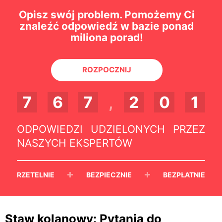
Opisz swój problem. Pomożemy Ci
znaleźć odpowiedź w bazie ponad
miliona porad!
ROZPOCZNIJ
7
6
7
,
2
0
1
ODPOWIEDZI UDZIELONYCH PRZEZ
NASZYCH EKSPERTÓW
+
+
RZETELNIE
BEZPIECZNIE
BEZPŁATNIE
Staw kolanowy: Pytania do