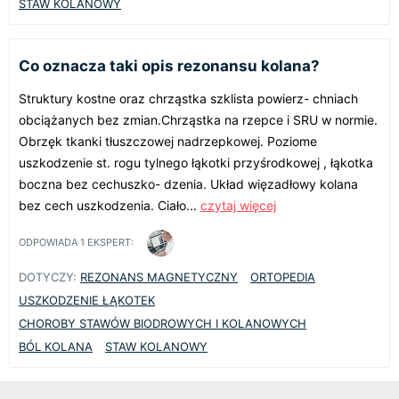
STAW KOLANOWY
Co oznacza taki opis rezonansu kolana?
Struktury kostne oraz chrząstka szklista powierz- chniach
obciążanych bez zmian.Chrząstka na rzepce i SRU w normie.
Obrzęk tkanki tłuszczowej nadrzepkowej. Poziome
uszkodzenie st. rogu tylnego łąkotki przyśrodkowej , łąkotka
boczna bez cechuszko- dzenia. Układ więzadłowy kolana
bez cech uszkodzenia. Ciało...
czytaj więcej
ODPOWIADA
1
EKSPERT:
DOTYCZY:
REZONANS MAGNETYCZNY
ORTOPEDIA
USZKODZENIE ŁĄKOTEK
CHOROBY STAWÓW BIODROWYCH I KOLANOWYCH
BÓL KOLANA
STAW KOLANOWY