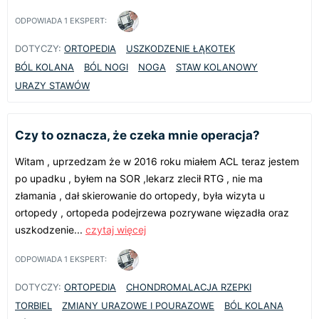
ODPOWIADA
1
EKSPERT:
DOTYCZY:
ORTOPEDIA
USZKODZENIE ŁĄKOTEK
BÓL KOLANA
BÓL NOGI
NOGA
STAW KOLANOWY
URAZY STAWÓW
Czy to oznacza, że czeka mnie operacja?
Witam , uprzedzam że w 2016 roku miałem ACL teraz jestem
po upadku , byłem na SOR ,lekarz zlecił RTG , nie ma
złamania , dał skierowanie do ortopedy, była wizyta u
ortopedy , ortopeda podejrzewa pozrywane więzadła oraz
uszkodzenie...
czytaj więcej
ODPOWIADA
1
EKSPERT:
DOTYCZY:
ORTOPEDIA
CHONDROMALACJA RZEPKI
TORBIEL
ZMIANY URAZOWE I POURAZOWE
BÓL KOLANA