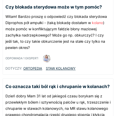
Czy blokada sterydowa może w tym pomóc?
Witam! Bardzo proszę o odpowiedź czy blokada sterydowa
Diprophos pół ampułki - (taką blokadę dostałam w
kolano
)
może pomóc w konfliktującym fałdzie błony maziowej
zachyłka nadrzepkowego? Może go np. obkurczyć? I czy
jeśli tak, to czy takie obkurczenie jest na stałe czy tylko na
pewien okres?
ODPOWIADA
1
EKSPERT:
DOTYCZY:
ORTOPEDIA
STAW KOLANOWY
Co oznacza taki ból rąk i chrupanie w kolanach?
Dzień dobry Mam 31 lat od jakiegoś czasu borykam się z
przewlekłym bólem i sztywnością palców u rąk, trzeszczenie i
chrupanie w stawach kolanowych, na MR stawu kolanowego
prawego chondromalacja rzepki drugiego stopnia i kłykcia