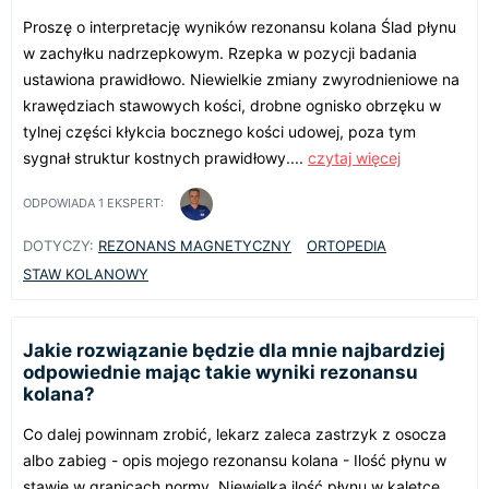
Proszę o interpretację wyników rezonansu kolana Ślad płynu
w zachyłku nadrzepkowym. Rzepka w pozycji badania
ustawiona prawidłowo. Niewielkie zmiany zwyrodnieniowe na
krawędziach stawowych kości, drobne ognisko obrzęku w
tylnej części kłykcia bocznego kości udowej, poza tym
sygnał struktur kostnych prawidłowy....
czytaj więcej
ODPOWIADA
1
EKSPERT:
DOTYCZY:
REZONANS MAGNETYCZNY
ORTOPEDIA
STAW KOLANOWY
Jakie rozwiązanie będzie dla mnie najbardziej
odpowiednie mając takie wyniki rezonansu
kolana?
Co dalej powinnam zrobić, lekarz zaleca zastrzyk z osocza
albo zabieg - opis mojego rezonansu kolana - Ilość płynu w
stawie w granicach normy. Niewielka ilość płynu w kaletce