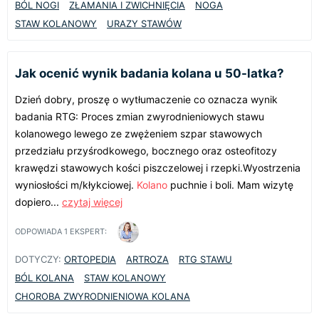
BÓL NOGI
ZŁAMANIA I ZWICHNIĘCIA
NOGA
STAW KOLANOWY
URAZY STAWÓW
Jak ocenić wynik badania kolana u 50-latka?
Dzień dobry, proszę o wytłumaczenie co oznacza wynik
badania RTG: Proces zmian zwyrodnieniowych stawu
kolanowego lewego ze zwężeniem szpar stawowych
przedziału przyśrodkowego, bocznego oraz osteofitozy
krawędzi stawowych kości piszczelowej i rzepki.Wyostrzenia
wyniosłości m/kłykciowej.
Kolano
puchnie i boli. Mam wizytę
dopiero...
czytaj więcej
ODPOWIADA
1
EKSPERT:
DOTYCZY:
ORTOPEDIA
ARTROZA
RTG STAWU
BÓL KOLANA
STAW KOLANOWY
CHOROBA ZWYRODNIENIOWA KOLANA