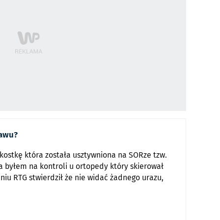
tawu?
kostkę która została usztywniona na SORze tzw.
nia byłem na kontroli u ortopedy który skierował
iu RTG stwierdził że nie widać żadnego urazu,