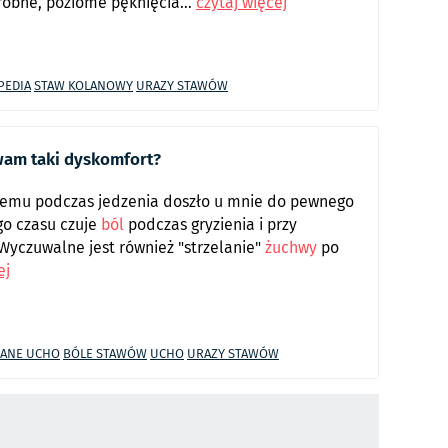
robne, poziome pęknięcia...
czytaj więcej
PEDIA
STAW KOLANOWY
URAZY STAWÓW
wam taki dyskomfort?
i temu podczas jedzenia doszło u mnie do pewnego
go czasu czuje
ból
podczas gryzienia i przy
Wyczuwalne jest również "strzelanie"
żuchwy
po
ej
KANE UCHO
BÓLE STAWÓW
UCHO
URAZY STAWÓW