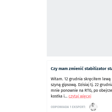
Czy mam zmienić stabilizator s
Witam. 12 grudnia skręciłem lewą 
szyną gipsową. Dzisiaj tj. 22 grud
mnie ponownie na RTG, po obejrzen
kostka i...
czytaj więcej
ODPOWIADA
1
EKSPERT: