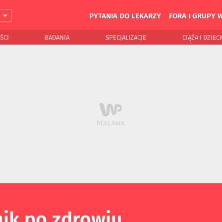
PYTANIA DO LEKARZY
FORA I GRUPY 
J
ŚCI
BADANIA
SPECJALIZACJE
CIĄŻA I DZIEC
ik po zdrowiu