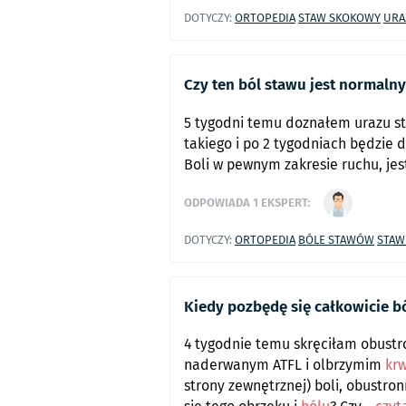
DOTYCZY:
ORTOPEDIA
STAW SKOKOWY
URA
Czy ten ból stawu jest normaln
5 tygodni temu doznałem urazu st
takiego i po 2 tygodniach będzie 
Boli w pewnym zakresie ruchu, jes
ODPOWIADA
1
EKSPERT:
DOTYCZY:
ORTOPEDIA
BÓLE STAWÓW
STAW
Kiedy pozbędę się całkowicie bó
4 tygodnie temu skręciłam obustr
naderwanym ATFL i olbrzymim
kr
strony zewnętrznej) boli, obustron