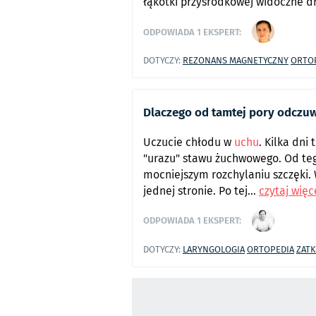
łąkotki przyśrodkowej widoczne d
ODPOWIADA
1
EKSPERT:
DOTYCZY:
REZONANS MAGNETYCZNY
ORTO
Dlaczego od tamtej pory odczu
Uczucie chłodu w
uchu
. Kilka dn
"urazu" stawu żuchwowego. Od te
mocniejszym rozchylaniu szczęki. 
jednej stronie. Po tej...
czytaj więc
ODPOWIADA
1
EKSPERT:
DOTYCZY:
LARYNGOLOGIA
ORTOPEDIA
ZAT