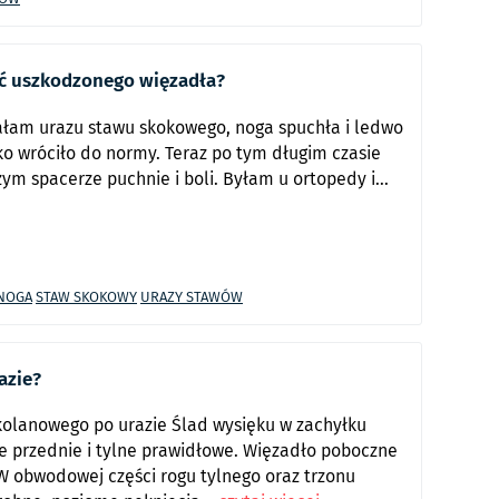
ć uszkodzonego więzadła?
ałam urazu stawu skokowego, noga spuchła i ledwo
ko wróciło do normy. Teraz po tym długim czasie
zym spacerze puchnie i boli. Byłam u ortopedy i...
NOGA
STAW SKOKOWY
URAZY STAWÓW
azie?
olanowego po urazie Ślad wysięku w zachyłku
 przednie i tylne prawidłowe. Więzadło poboczne
W obwodowej części rogu tylnego oraz trzonu