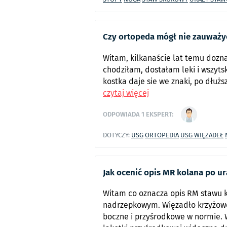
Czy ortopeda mógł nie zauważy
Witam, kilkanaście lat temu dozn
chodziłam, dostałam leki i wszyts
kostka daje sie we znaki, po dłużs
czytaj więcej
ODPOWIADA
1
EKSPERT:
DOTYCZY:
USG
ORTOPEDIA
USG WIĘZADEŁ
Jak ocenić opis MR kolana po ur
Witam co oznacza opis RM stawu k
nadrzepkowym. Więzadło krzyżowe
boczne i przyśrodkowe w normie. 