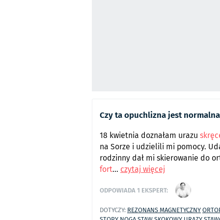
Czy ta opuchlizna jest normalna
18 kwietnia doznałam urazu
skręc
na Sorze i udzielili mi pomocy. Ud
rodzinny dał mi skierowanie do or
fort
...
czytaj więcej
ODPOWIADA
1
EKSPERT:
DOTYCZY:
REZONANS MAGNETYCZNY
ORTO
STOPY
NOGA
STAW SKOKOWY
URAZY STA