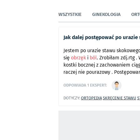
WSZYSTKIE
GINEKOLOGIA
ORT
Jak dalej postępować po urazi
Jestem po urazie stawu skokowego
się
obrzęk
i
ból
. Zrobiłam zdj.rtg
kostki bocznej z zachowaniem ciąg
raczej nie pourazowy . Postępowan
ODPOWIADA
1
EKSPERT:
DOTYCZY:
ORTOPEDIA
SKRĘCENIE STAWU
S