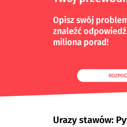
Opisz swój proble
znaleźć odpowiedź
miliona porad!
ROZPOC
Urazy stawów: Py