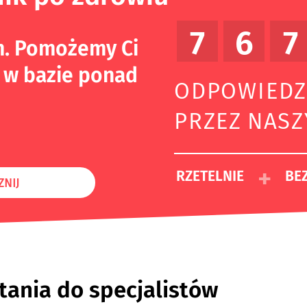
7
6
7
m. Pomożemy Ci
 w bazie ponad
ODPOWIEDZ
PRZEZ NAS
+
RZETELNIE
BEZ
ZNIJ
tania do specjalistów