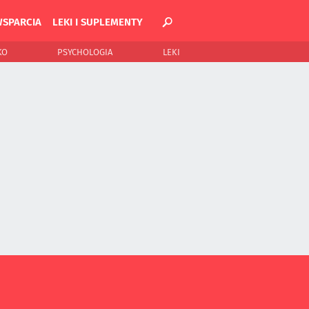
WSPARCIA
LEKI I SUPLEMENTY
KO
PSYCHOLOGIA
LEKI