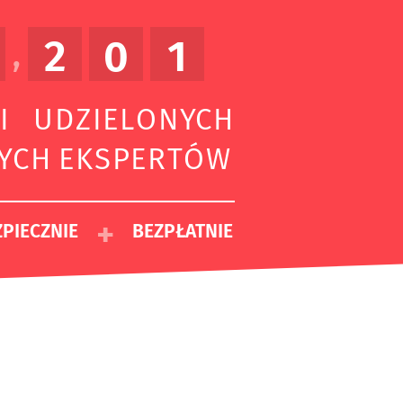
2
0
1
,
I UDZIELONYCH
ZYCH EKSPERTÓW
+
PIECZNIE
BEZPŁATNIE