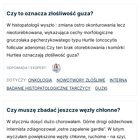
Czy to oznacza złośliwość guza?
W histopatologii wyszło : zmiana ostro okonturowania lecz
nieotorebkowana, wykazująca cechy morfologiczne
gruczolaka pęcherzykowatego typu Hurtle (oncocytis
follicular adenoma).Czy ten brak otorebkowania i komórki
Hurtlea oznaczają złośliwość guza?
ODPOWIADA
1
EKSPERT:
DOTYCZY:
ONKOLOGIA
NOWOTWORY ZŁOŚLIWE
INTERNA
BADANIE HISTOPATOLOGICZNE TARCZYCY
GUZKI
Czy muszę zbadać jeszcze węzły chłonne?
W styczniu dosyć dużo chorowałam. Górne drogi oddechowe.
Internista zdiagnozował „ostre zapalenie gardła”. W lutym
wyczułam powiększone węzły chłonne, ruchome - na szyi,