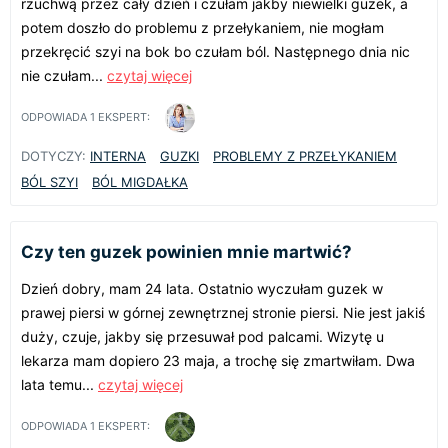
rzuchwą przez cały dzień i czułam jakby niewielki guzek, a
potem doszło do problemu z przełykaniem, nie mogłam
przekręcić szyi na bok bo czułam ból. Następnego dnia nic
nie czułam...
czytaj więcej
ODPOWIADA
1
EKSPERT:
DOTYCZY:
INTERNA
GUZKI
PROBLEMY Z PRZEŁYKANIEM
BÓL SZYI
BÓL MIGDAŁKA
Czy ten guzek powinien mnie martwić?
Dzień dobry, mam 24 lata. Ostatnio wyczułam guzek w
prawej piersi w górnej zewnętrznej stronie piersi. Nie jest jakiś
duży, czuje, jakby się przesuwał pod palcami. Wizytę u
lekarza mam dopiero 23 maja, a trochę się zmartwiłam. Dwa
lata temu...
czytaj więcej
ODPOWIADA
1
EKSPERT: