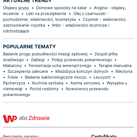
AKTUALNE TRENDY
Objawy grypy
•
Domowe sposoby na katar
•
Angina - objawy,
leczenie
•
Leki na przeziębienie
•
Olej z czarnuszki -
pochodzenie, właściwości, kosmetyka
•
Czystek – właściwości,
zastosowanie czystka
•
Imbir - właściwości lecznicze i
odchudzające
POPULARNE TEMATY
Badanie progu pobudliwości miazgi zębowej
•
Zespół jelita
drażliwego
•
Zabiegi
•
Polipy przewodu pokarmowego
•
Makarony
•
Fenestracja ucha wewnętrznego
•
Terapia manualna
•
Szczepienia zalecane
•
Miażdżyca kończyn dolnych
•
Nikotyna
•
Fobie
•
Badanie bakteriologiczne moczu
•
Leucyzm
•
Pęcherzyca
•
Kuchnia serbska
•
Astma sercowa
•
Wysypka u
niemowląt
•
Poród rodzinny
•
Nowotwory przewodu
pokarmowego
Certyfikaty
Regulamin serwisu