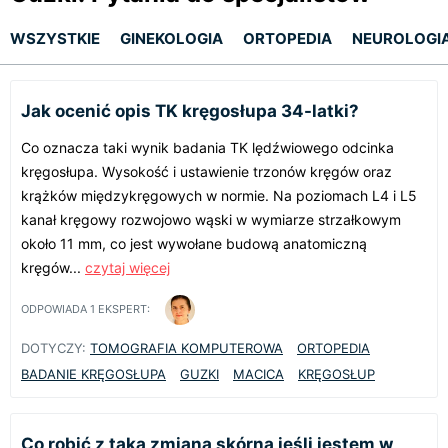
WSZYSTKIE
GINEKOLOGIA
ORTOPEDIA
NEUROLOGI
Jak ocenić opis TK kręgosłupa 34-latki?
Co oznacza taki wynik badania TK lędźwiowego odcinka
kręgosłupa. Wysokość i ustawienie trzonów kręgów oraz
krążków międzykręgowych w normie. Na poziomach L4 i L5
kanał kręgowy rozwojowo wąski w wymiarze strzałkowym
około 11 mm, co jest wywołane budową anatomiczną
kręgów...
czytaj więcej
ODPOWIADA
1
EKSPERT:
DOTYCZY:
TOMOGRAFIA KOMPUTEROWA
ORTOPEDIA
BADANIE KRĘGOSŁUPA
GUZKI
MACICA
KRĘGOSŁUP
Co robić z taką zmianą skórną jeśli jestem w