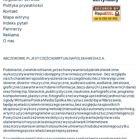
Polityka prywatności
Kontakt
Mapa witryny
Indeks pytań
Partnerzy
Reklama
O nas
ABCZDROWIE.PL JEST CZĘŚCIĄ WIRTUALNA POLSKA MEDIA S.A.
Pobieranie, zwielokrotnianie, przechowywanie lub jakiekolwiek inne
wykorzystywanie treści dostępnych w niniejszym serwisie - bez względu
na ich charakter i sposób wyrażenia (w szczególności lecz nie wyłącznie:
słowne, słowno-muzyczne, muzyczne, audiowizualne, audialne, tekstowe,
graficzne i zawarte w nich dane i informacje, bazy danych i zawarte w nich dane)
oraz formę (np. literackie, publicystyczne, naukowe, kartograficzne, programy
komputerowe, plastyczne, fotograficzne) wymaga uprzedniej i jednoznacznej
zgody Wirtualna Polska Media Spółka Akcyjna z siedzibą w Warszawie,
będącej właścicielem niniejszego serwisu, bez względu na sposób ich
eksploracji i wykorzystaną metodę (manualną lub zautomatyzowaną technikę,
w tym z użyciem programów uczenia maszynowego lub sztucznej inteligencji).
Powyższe zastrzeżenie nie dotyczy wykorzystywania jedynie w celu
ułatwienia ich wyszukiwania przez wyszukiwarki internetowe
oraz korzystania w ramach stosunków umownych lub dozwolonego użytku
określonego przez właściwe przepisy prawa.
Szczegółowa treść dotycząca niniejszego zastrzeżenia znajduje się
tutaj.