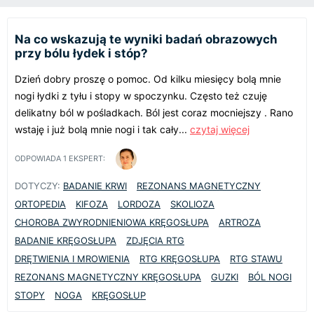
Na co wskazują te wyniki badań obrazowych
przy bólu łydek i stóp?
Dzień dobry proszę o pomoc. Od kilku miesięcy bolą mnie
nogi łydki z tyłu i stopy w spoczynku. Często też czuję
delikatny ból w pośladkach. Ból jest coraz mocniejszy . Rano
wstaję i już bolą mnie nogi i tak cały...
czytaj więcej
ODPOWIADA
1
EKSPERT:
DOTYCZY:
BADANIE KRWI
REZONANS MAGNETYCZNY
ORTOPEDIA
KIFOZA
LORDOZA
SKOLIOZA
CHOROBA ZWYRODNIENIOWA KRĘGOSŁUPA
ARTROZA
BADANIE KRĘGOSŁUPA
ZDJĘCIA RTG
DRĘTWIENIA I MROWIENIA
RTG KRĘGOSŁUPA
RTG STAWU
REZONANS MAGNETYCZNY KRĘGOSŁUPA
GUZKI
BÓL NOGI
STOPY
NOGA
KRĘGOSŁUP