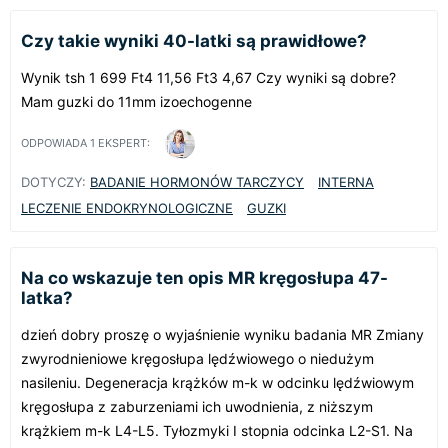
Czy takie wyniki 40-latki są prawidłowe?
Wynik tsh 1 699 Ft4 11,56 Ft3 4,67 Czy wyniki są dobre?
Mam guzki do 11mm izoechogenne
ODPOWIADA
1
EKSPERT:
DOTYCZY:
BADANIE HORMONÓW TARCZYCY
INTERNA
LECZENIE ENDOKRYNOLOGICZNE
GUZKI
Na co wskazuje ten opis MR kręgosłupa 47-
latka?
dzień dobry proszę o wyjaśnienie wyniku badania MR Zmiany
zwyrodnieniowe kręgosłupa lędźwiowego o niedużym
nasileniu. Degeneracja krążków m-k w odcinku lędźwiowym
kręgosłupa z zaburzeniami ich uwodnienia, z niższym
krążkiem m-k L4-L5. Tyłozmyki I stopnia odcinka L2-S1. Na