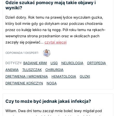
Gdzie szukać pomocy mają takie objawy i
wyniki?
Dzień dobry. Rok temu na prawej łydce wyczułam guzka,
który boli mnie gdy go dotykam oraz podczas chodzenia
przez co kuleję lekko na tą nogę. Pół roku temu na rękach-
wewnętrzna strona przedramion oraz w okolicach pach
zaczęły się pojawiać...
czytaj więcej
ODPOWIADA
1
EKSPERT:
DOTYCZY:
BADANIE KRWI
USG
NEUROLOGIA
ORTOPEDIA
ANEMIA
TŁUSZCZAK
CHIRURGIA
DRĘTWIENIA I MROWIENIA
HEMATOLOGIA
GUZKI
DRĘTWIENIE KOŃCZYN
NOGA
Czy to może być jednak jakaś infekcja?
Witam. Dwa dni temu zaczął mnie boleć lewy migdał pod