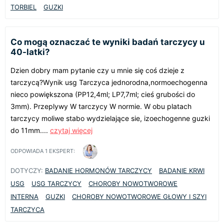
TORBIEL
GUZKI
Co mogą oznaczać te wyniki badań tarczycy u
40-latki?
Dzien dobry mam pytanie czy u mnie się coś dzieje z
tarczycą?Wynik usg Tarczyca jednorodna,normoechogenna
nieco powiększona (PP12,4ml; LP7,7ml; cieś grubości do
3mm). Przeplywy W tarczycy W normie. W obu platach
tarczycy moliwe stabo wydzielające sie, izoechogenne guzki
do 11mm....
czytaj więcej
ODPOWIADA
1
EKSPERT:
DOTYCZY:
BADANIE HORMONÓW TARCZYCY
BADANIE KRWI
USG
USG TARCZYCY
CHOROBY NOWOTWOROWE
INTERNA
GUZKI
CHOROBY NOWOTWOROWE GŁOWY I SZYI
TARCZYCA