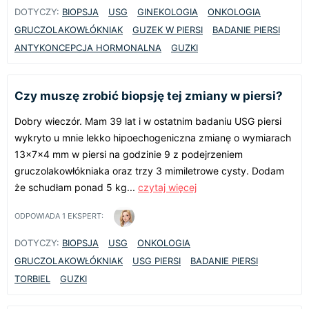
DOTYCZY:
BIOPSJA
USG
GINEKOLOGIA
ONKOLOGIA
GRUCZOLAKOWŁÓKNIAK
GUZEK W PIERSI
BADANIE PIERSI
ANTYKONCEPCJA HORMONALNA
GUZKI
Czy muszę zrobić biopsję tej zmiany w piersi?
Dobry wieczór. Mam 39 lat i w ostatnim badaniu USG piersi
wykryto u mnie lekko hipoechogeniczna zmianę o wymiarach
13x7x4 mm w piersi na godzinie 9 z podejrzeniem
gruczolakowłókniaka oraz trzy 3 mimiletrowe cysty. Dodam
że schudłam ponad 5 kg...
czytaj więcej
ODPOWIADA
1
EKSPERT:
DOTYCZY:
BIOPSJA
USG
ONKOLOGIA
GRUCZOLAKOWŁÓKNIAK
USG PIERSI
BADANIE PIERSI
TORBIEL
GUZKI