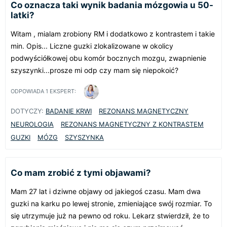
Co oznacza taki wynik badania mózgowia u 50-
latki?
Witam , mialam zrobiony RM i dodatkowo z kontrastem i takie
min. Opis... Liczne guzki zlokalizowane w okolicy
podwyściółkowej obu komór bocznych mozgu, zwapnienie
szyszynki...prosze mi odp czy mam się niepokoić?
ODPOWIADA
1
EKSPERT:
DOTYCZY:
BADANIE KRWI
REZONANS MAGNETYCZNY
NEUROLOGIA
REZONANS MAGNETYCZNY Z KONTRASTEM
GUZKI
MÓZG
SZYSZYNKA
Co mam zrobić z tymi objawami?
Mam 27 lat i dziwne objawy od jakiegoś czasu. Mam dwa
guzki na karku po lewej stronie, zmieniające swój rozmiar. To
się utrzymuje już na pewno od roku. Lekarz stwierdził, że to