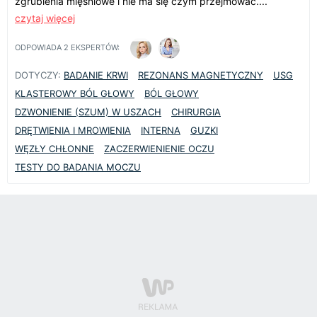
zgrubienia mięśniowe i nie ma się czym przejmować....
czytaj więcej
ODPOWIADA
2
EKSPERTÓW:
DOTYCZY:
BADANIE KRWI
REZONANS MAGNETYCZNY
USG
KLASTEROWY BÓL GŁOWY
BÓL GŁOWY
DZWONIENIE (SZUM) W USZACH
CHIRURGIA
DRĘTWIENIA I MROWIENIA
INTERNA
GUZKI
WĘZŁY CHŁONNE
ZACZERWIENIENIE OCZU
TESTY DO BADANIA MOCZU