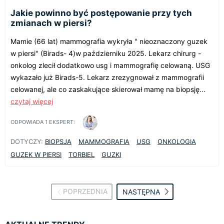
Jakie powinno być postępowanie przy tych
zmianach w piersi?
Mamie (66 lat) mammografia wykryła " nieoznaczony guzek
w piersi" (Birads- 4)w październiku 2025. Lekarz chirurg -
onkolog zlecił dodatkowo usg i mammografię celowaną. USG
wykazało już Birads-5. Lekarz zrezygnował z mammografii
celowanej, ale co zaskakujące skierował mamę na biopsję...
czytaj więcej
ODPOWIADA
1
EKSPERT:
DOTYCZY:
BIOPSJA
MAMMOGRAFIA
USG
ONKOLOGIA
GUZEK W PIERSI
TORBIEL
GUZKI
POPRZEDNIA
NASTĘPNA