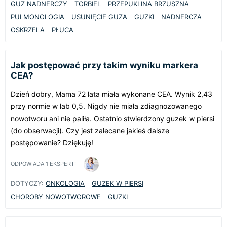
GUZ NADNERCZY
TORBIEL
PRZEPUKLINA BRZUSZNA
PULMONOLOGIA
USUNIĘCIE GUZA
GUZKI
NADNERCZA
OSKRZELA
PŁUCA
Jak postępować przy takim wyniku markera
CEA?
Dzień dobry, Mama 72 lata miała wykonane CEA. Wynik 2,43
przy normie w lab 0,5. Nigdy nie miała zdiagnozowanego
nowotworu ani nie paliła. Ostatnio stwierdzony guzek w piersi
(do obserwacji). Czy jest zalecane jakieś dalsze
postępowanie? Dziękuję!
ODPOWIADA
1
EKSPERT:
DOTYCZY:
ONKOLOGIA
GUZEK W PIERSI
CHOROBY NOWOTWOROWE
GUZKI