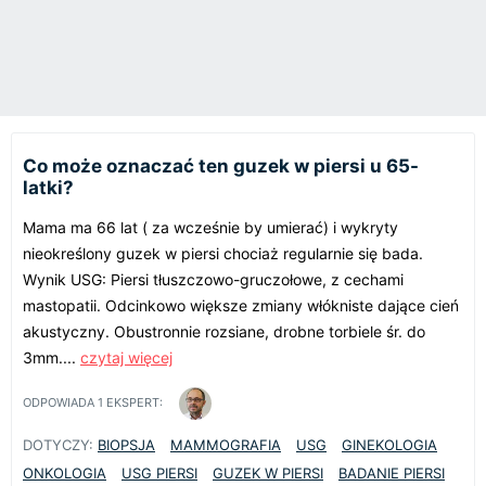
Co może oznaczać ten guzek w piersi u 65-
latki?
Mama ma 66 lat ( za wcześnie by umierać) i wykryty
nieokreślony guzek w piersi chociaż regularnie się bada.
Wynik USG: Piersi tłuszczowo-gruczołowe, z cechami
mastopatii. Odcinkowo większe zmiany włókniste dające cień
akustyczny. Obustronnie rozsiane, drobne torbiele śr. do
3mm....
czytaj więcej
ODPOWIADA
1
EKSPERT:
DOTYCZY:
BIOPSJA
MAMMOGRAFIA
USG
GINEKOLOGIA
ONKOLOGIA
USG PIERSI
GUZEK W PIERSI
BADANIE PIERSI