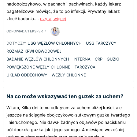
nadobojczykowo, w pachach i pachwinach. każdy lekarz
bagatelizował mówiąc, że to po infekcji. Prywatny lekarz
zlecił badania....
czytaj więcej
ODPOWIADA
1
EKSPERT:
DOTYCZY:
USG WĘZŁÓW CHŁONNYCH
USG TARCZYCY
ROZMAZ KRWI OBWODOWEJ
BADANIE WĘZŁÓW CHŁONNYCH
INTERNA
CRP
GUZKI
POWIĘKSZONE WĘZŁY CHŁONNE
TARCZYCA
UKŁAD ODDECHOWY
WĘZŁY CHŁONNE
Na co może wskazywać ten guzek za uchem?
Witam, Kilka dni temu odkryłam za uchem bliżej kości, ale
jeszcze na ścięgnie obojczykowo-sutkowym guzka twardego
i nieruchomego. Nie dawał żadnych objawów po naciskaniu
ból dookoła guzka jak i jego samego. 4 miesiące wcześniej
wykonywałam morfologię oraz cytologię gdzie w...