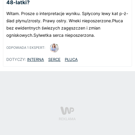
48-latki?
Witam. Prosze o interpretacje wyniku. Spłycony lewy kat p-ż-
ślad płynu/zrosty. Prawy ostry. Wneki nieposzerzone.Płuca
bez ewidentnych świezych zagęszczen i zmian
ogniskowych.Sylwetka serca nieposzerzona.
ODPOWIADA
1
EKSPERT:
DOTYCZY:
INTERNA
SERCE
PŁUCA