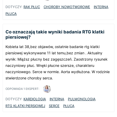
DOTYCZY:
RAK PŁUC
CHOROBY NOWOTWOROWE
INTERNA
PŁUCA
Co oznaczają takie wyniki badania RTG klatki
piersiowej?
Kobieta lat 38,bez objawów, ostatnie badanie rtg klatki
piersiowej wykonywane 11 lat temu,bez zmian . Aktualny
wynik: Miąższ płucny bez zagęszczeń. Zaostrzony rysunek
naczyniowy płuc. Wnęki płucne szersze, charakteru
naczyniowego. Serce w normie. Aorta wydłużona. W rodzinie
stwierdzone choroby serca.
ODPOWIADA
1
EKSPERT:
DOTYCZY:
KARDIOLOGIA
INTERNA
PULMONOLOGIA
RTG KLATKI PIERSIOWEJ
SERCE
PŁUCA