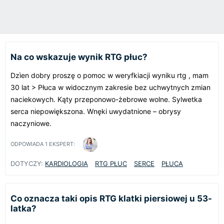
Na co wskazuje wynik RTG płuc?
Dzìen dobry proszę o pomoc w weryfkiacji wyniku rtg , mam
30 lat > Płuca w widocznym zakresie bez uchwytnych zmian
naciekowych. Kąty przeponowo-żebrowe wolne. Sylwetka
serca niepowiększona. Wnęki uwydatnione – obrysy
naczyniowe.
ODPOWIADA
1
EKSPERT:
DOTYCZY:
KARDIOLOGIA
RTG PŁUC
SERCE
PŁUCA
Co oznacza taki opis RTG klatki piersiowej u 53-
latka?