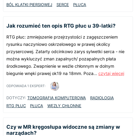
BÓL KLATKI PIERSIOWEJ
SERCE
PŁUCA
Jak rozumieć ten opis RTG płuc u 39-latki?
RTG płuc: zmniejszenie przejrzystości z zagęszczeniem
rysunku naczyniowo oskrzelowego w prawej okolicy
przysercowej. Zatarty odcinkowo zarys sylwetki serca - nie
można wykluczyć zman zapalnych/ pozapalnych płata
środkowego. Zwapnienie w weźle chłonnym w dolnym
biegunie wnęki prawej ok19 na 18mm. Poza...
czytaj więcej
ODPOWIADA
1
EKSPERT:
DOTYCZY:
TOMOGRAFIA KOMPUTEROWA
RADIOLOGIA
RTG PŁUC
PŁUCA
WĘZŁY CHŁONNE
Czy w MR kręgosłupa widoczne są zmiany w
narządach?