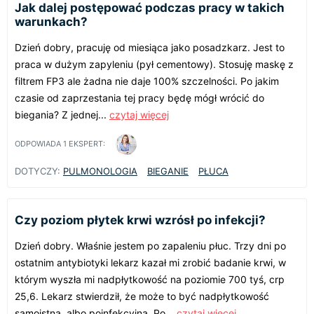
Jak dalej postępować podczas pracy w takich
warunkach?
Dzień dobry, pracuję od miesiąca jako posadzkarz. Jest to
praca w dużym zapyleniu (pył cementowy). Stosuję maskę z
filtrem FP3 ale żadna nie daje 100% szczelności. Po jakim
czasie od zaprzestania tej pracy będę mógł wrócić do
biegania? Z jednej...
czytaj więcej
ODPOWIADA
1
EKSPERT:
DOTYCZY:
PULMONOLOGIA
BIEGANIE
PŁUCA
Czy poziom płytek krwi wzrósł po infekcji?
Dzień dobry. Właśnie jestem po zapaleniu płuc. Trzy dni po
ostatnim antybiotyki lekarz kazał mi zrobić badanie krwi, w
którym wyszła mi nadpłytkowość na poziomie 700 tyś, crp
25,6. Lekarz stwierdził, że może to być nadpłytkowość
samoistna, albo poinfekcyjna. Po...
czytaj więcej