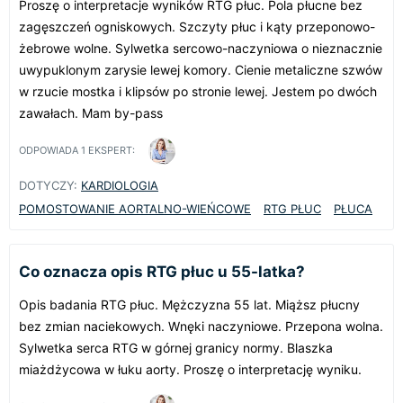
Proszę o interpretacje wyników RTG płuc. Pola płucne bez
zagęszczeń ogniskowych. Szczyty płuc i kąty przeponowo-
żebrowe wolne. Sylwetka sercowo-naczyniowa o nieznacznie
uwypuklonym zarysie lewej komory. Cienie metaliczne szwów
w rzucie mostka i klipsów po stronie lewej. Jestem po dwóch
zawałach. Mam by-pass
ODPOWIADA
1
EKSPERT:
DOTYCZY:
KARDIOLOGIA
POMOSTOWANIE AORTALNO-WIEŃCOWE
RTG PŁUC
PŁUCA
Co oznacza opis RTG płuc u 55-latka?
Opis badania RTG płuc. Mężczyzna 55 lat. Miąższ płucny
bez zmian naciekowych. Wnęki naczyniowe. Przepona wolna.
Sylwetka serca RTG w górnej granicy normy. Blaszka
miażdżycowa w łuku aorty. Proszę o interpretację wyniku.