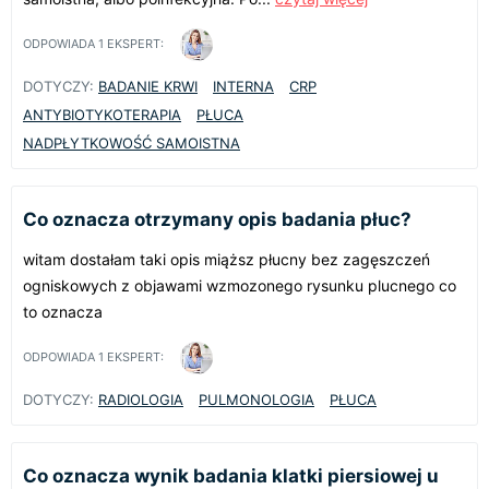
ODPOWIADA
1
EKSPERT:
DOTYCZY:
BADANIE KRWI
INTERNA
CRP
ANTYBIOTYKOTERAPIA
PŁUCA
NADPŁYTKOWOŚĆ SAMOISTNA
Co oznacza otrzymany opis badania płuc?
witam dostałam taki opis miąższ płucny bez zagęszczeń
ogniskowych z objawami wzmozonego rysunku plucnego co
to oznacza
ODPOWIADA
1
EKSPERT:
DOTYCZY:
RADIOLOGIA
PULMONOLOGIA
PŁUCA
Co oznacza wynik badania klatki piersiowej u