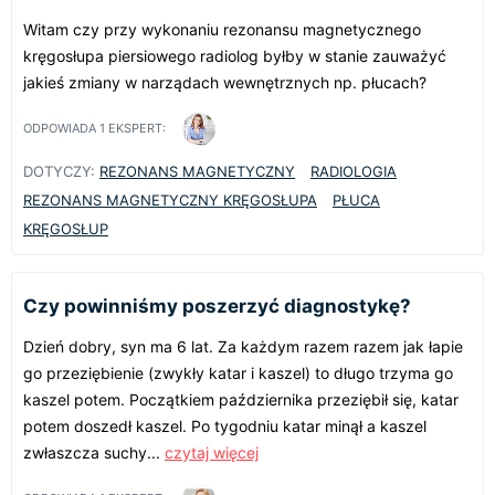
Witam czy przy wykonaniu rezonansu magnetycznego
kręgosłupa piersiowego radiolog byłby w stanie zauważyć
jakieś zmiany w narządach wewnętrznych np. płucach?
ODPOWIADA
1
EKSPERT:
DOTYCZY:
REZONANS MAGNETYCZNY
RADIOLOGIA
REZONANS MAGNETYCZNY KRĘGOSŁUPA
PŁUCA
KRĘGOSŁUP
Czy powinniśmy poszerzyć diagnostykę?
Dzień dobry, syn ma 6 lat. Za każdym razem razem jak łapie
go przeziębienie (zwykły katar i kaszel) to długo trzyma go
kaszel potem. Początkiem października przeziębił się, katar
potem doszedł kaszel. Po tygodniu katar minął a kaszel
zwłaszcza suchy...
czytaj więcej