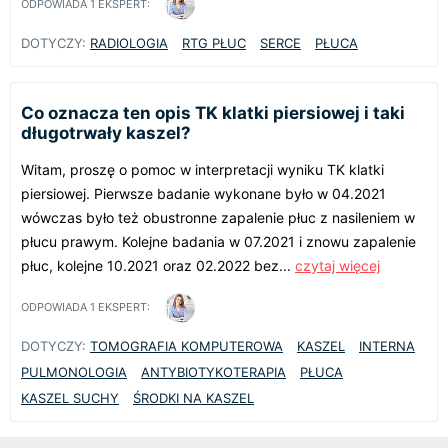
ODPOWIADA
1
EKSPERT:
DOTYCZY:
RADIOLOGIA
RTG PŁUC
SERCE
PŁUCA
Co oznacza ten opis TK klatki piersiowej i taki
długotrwały kaszel?
Witam, proszę o pomoc w interpretacji wyniku TK klatki
piersiowej. Pierwsze badanie wykonane było w 04.2021
wówczas było też obustronne zapalenie płuc z nasileniem w
płucu prawym. Kolejne badania w 07.2021 i znowu zapalenie
płuc, kolejne 10.2021 oraz 02.2022 bez...
czytaj więcej
ODPOWIADA
1
EKSPERT:
DOTYCZY:
TOMOGRAFIA KOMPUTEROWA
KASZEL
INTERNA
PULMONOLOGIA
ANTYBIOTYKOTERAPIA
PŁUCA
KASZEL SUCHY
ŚRODKI NA KASZEL