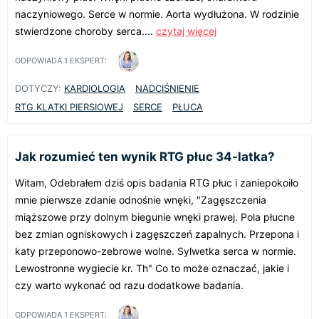
naczyniowego. Serce w normie. Aorta wydłużona. W rodzinie
stwierdzone choroby serca....
czytaj więcej
ODPOWIADA
1
EKSPERT:
DOTYCZY:
KARDIOLOGIA
NADCIŚNIENIE
RTG KLATKI PIERSIOWEJ
SERCE
PŁUCA
Jak rozumieć ten wynik RTG płuc 34-latka?
Witam, Odebrałem dziś opis badania RTG płuc i zaniepokoiło
mnie pierwsze zdanie odnośnie wnęki, "Zagęszczenia
miąższowe przy dolnym biegunie wnęki prawej. Pola płucne
bez zmian ogniskowych i zagęszczeń zapalnych. Przepona i
katy przeponowo-zebrowe wolne. Sylwetka serca w normie.
Lewostronne wygiecie kr. Th" Co to może oznaczać, jakie i
czy warto wykonać od razu dodatkowe badania.
ODPOWIADA
1
EKSPERT: