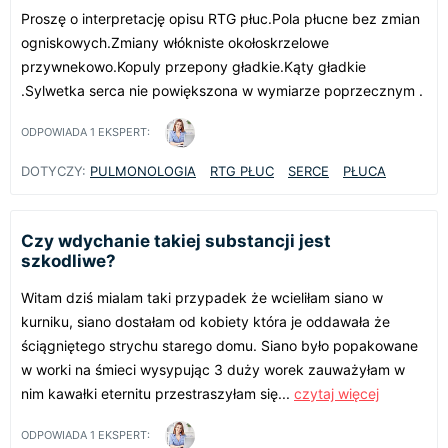
Proszę o interpretację opisu RTG płuc.Pola płucne bez zmian
ogniskowych.Zmiany włókniste okołoskrzelowe
przywnekowo.Kopuly przepony gładkie.Kąty gładkie
.Sylwetka serca nie powiększona w wymiarze poprzecznym .
ODPOWIADA
1
EKSPERT:
DOTYCZY:
PULMONOLOGIA
RTG PŁUC
SERCE
PŁUCA
Czy wdychanie takiej substancji jest
szkodliwe?
Witam dziś mialam taki przypadek że wcieliłam siano w
kurniku, siano dostałam od kobiety która je oddawała że
ściągniętego strychu starego domu. Siano było popakowane
w worki na śmieci wysypując 3 duży worek zauważyłam w
nim kawałki eternitu przestraszyłam się...
czytaj więcej
ODPOWIADA
1
EKSPERT: