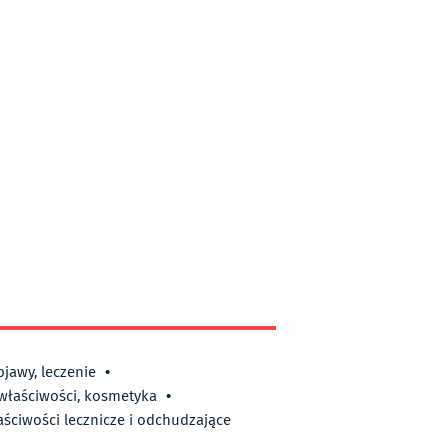
bjawy, leczenie
•
 właściwości, kosmetyka
•
aściwości lecznicze i odchudzające