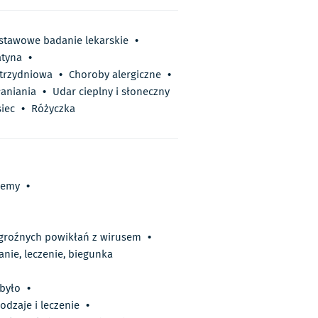
stawowe badanie lekarskie
•
atyna
•
trzydniowa
•
Choroby alergiczne
•
łaniania
•
Udar cieplny i słoneczny
siec
•
Różyczka
lemy
•
 groźnych powikłań z wirusem
•
nie, leczenie, biegunka
 było
•
odzaje i leczenie
•