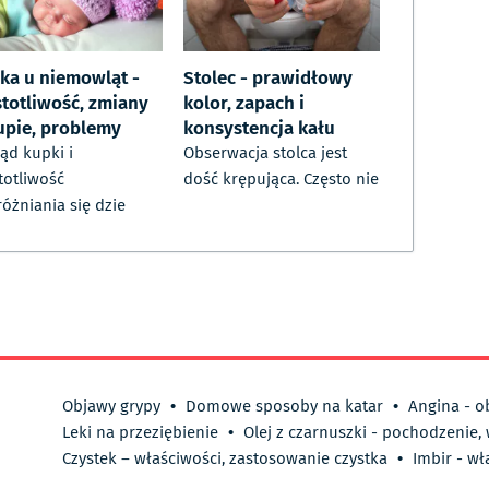
ka u niemowląt -
Stolec - prawidłowy
stotliwość, zmiany
kolor, zapach i
upie, problemy
konsystencja kału
ąd kupki i
Obserwacja stolca jest
totliwość
dość krępująca. Często nie
óżniania się dzie
Objawy grypy
•
Domowe sposoby na katar
•
Angina - o
Leki na przeziębienie
•
Olej z czarnuszki - pochodzenie,
Czystek – właściwości, zastosowanie czystka
•
Imbir - wł