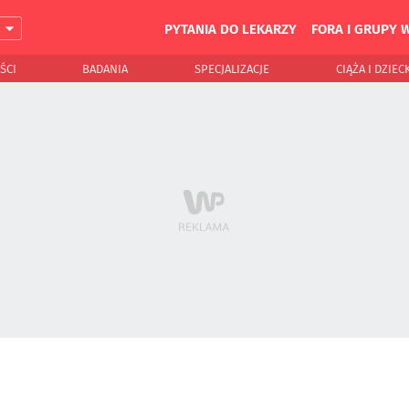
PYTANIA DO LEKARZY
FORA I GRUPY 
J
ŚCI
BADANIA
SPECJALIZACJE
CIĄŻA I DZIEC