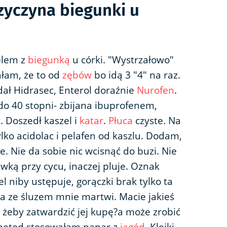
zyczyna biegunki u
blem z
biegunką
u córki. "Wystrzałowo"
ałam, że to od
zębów
bo idą 3 "4" na raz.
dał Hidrasec, Enterol doraźnie
Nurofen
.
o 40 stopni- zbijana ibuprofenem,
. Doszedł kaszel i
katar
.
Płuca
czyste. Na
ylko acidolac i pelafen od kaszlu. Dodam,
ije. Nie da sobie nic wcisnąć do buzi. Nie
awką przy cycu, inaczej pluje. Oznak
l niby ustępuje, gorączki brak tylko ta
a ze śluzem mnie martwi. Macie jakieś
 żeby zatwardzić jej kupę?a może zrobić