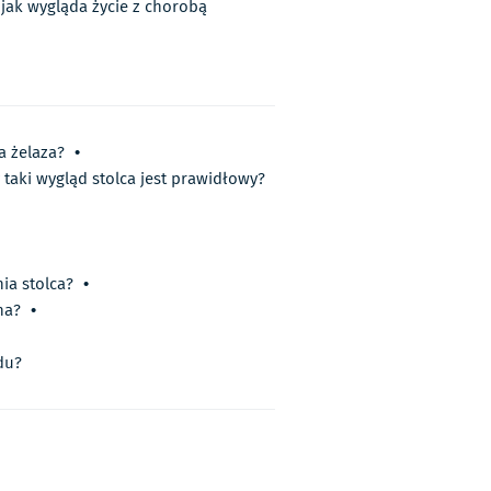
ak wygląda życie z chorobą
 żelaza?
•
 taki wygląd stolca jest prawidłowy?
ia stolca?
•
ha?
•
du?