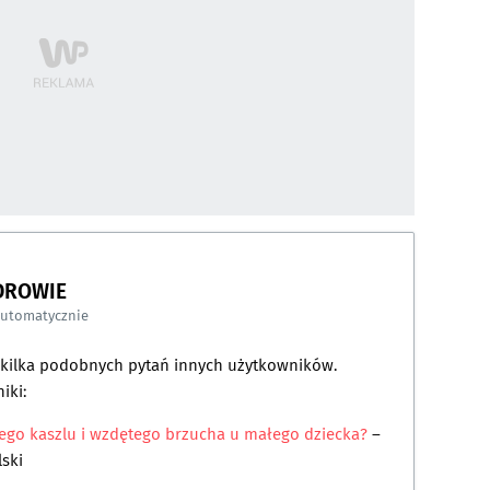
DROWIE
automatycznie
a kilka podobnych pytań innych użytkowników.
iki:
łego kaszlu i wzdętego brzucha u małego dziecka?
–
ski