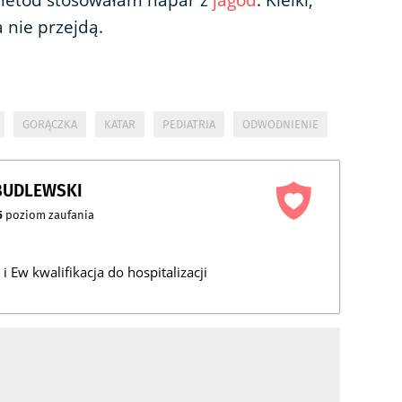
metod stosowałam napar z
jagód
. Kleiki,
 nie przejdą.
GORĄCZKA
KATAR
PEDIATRIA
ODWODNIENIE
BUDLEWSKI
5
poziom zaufania
i Ew kwalifikacja do hospitalizacji