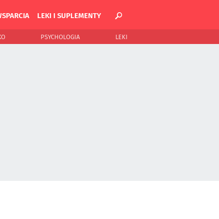
WSPARCIA
LEKI I SUPLEMENTY
KO
PSYCHOLOGIA
LEKI