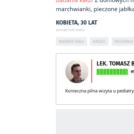
badania kału
? Z domowych 
marchwianki, pieczone jabłka
KOBIETA, 30 LAT
ponad rok temu
BADANIE KAŁU
KASZEL
BIEGUNKA
LEK. TOMASZ 
9
Konieczna pilna wizyta u pediatry 