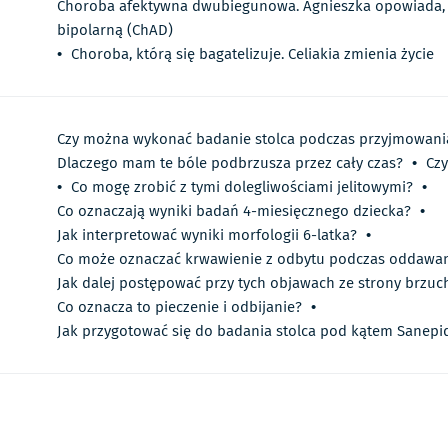
Choroba afektywna dwubiegunowa. Agnieszka opowiada, j
bipolarną (ChAD)
•
Choroba, którą się bagatelizuje. Celiakia zmienia życie
Czy można wykonać badanie stolca podczas przyjmowania
Dlaczego mam te bóle podbrzusza przez cały czas?
•
Czy
•
Co mogę zrobić z tymi dolegliwościami jelitowymi?
•
Co oznaczają wyniki badań 4-miesięcznego dziecka?
•
Jak interpretować wyniki morfologii 6-latka?
•
Co może oznaczać krwawienie z odbytu podczas oddawan
Jak dalej postępować przy tych objawach ze strony brzuc
Co oznacza to pieczenie i odbijanie?
•
Jak przygotować się do badania stolca pod kątem Sanepi