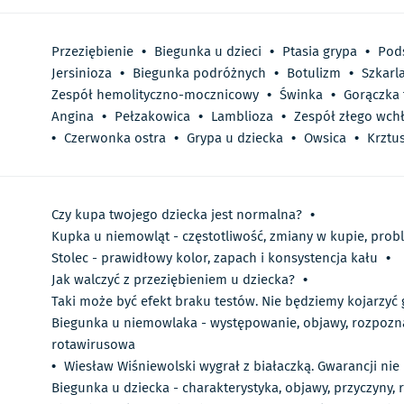
Przeziębienie
•
Biegunka u dzieci
•
Ptasia grypa
•
Pod
Jersinioza
•
Biegunka podróżnych
•
Botulizm
•
Szkarl
Zespół hemolityczno-mocznicowy
•
Świnka
•
Gorączka 
Angina
•
Pełzakowica
•
Lamblioza
•
Zespół złego wch
•
Czerwonka ostra
•
Grypa u dziecka
•
Owsica
•
Krztu
Czy kupa twojego dziecka jest normalna?
•
Kupka u niemowląt - częstotliwość, zmiany w kupie, prob
Stolec - prawidłowy kolor, zapach i konsystencja kału
•
Jak walczyć z przeziębieniem u dziecka?
•
Taki może być efekt braku testów. Nie będziemy kojarzyć
Biegunka u niemowlaka - występowanie, objawy, rozpozna
rotawirusowa
•
Wiesław Wiśniewolski wygrał z białaczką. Gwarancji nie
Biegunka u dziecka - charakterystyka, objawy, przyczyny, r