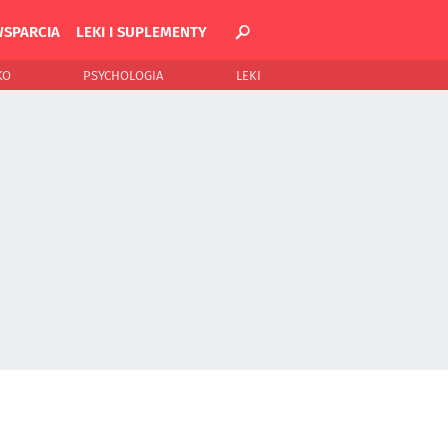
WSPARCIA
LEKI I SUPLEMENTY
KO
PSYCHOLOGIA
LEKI