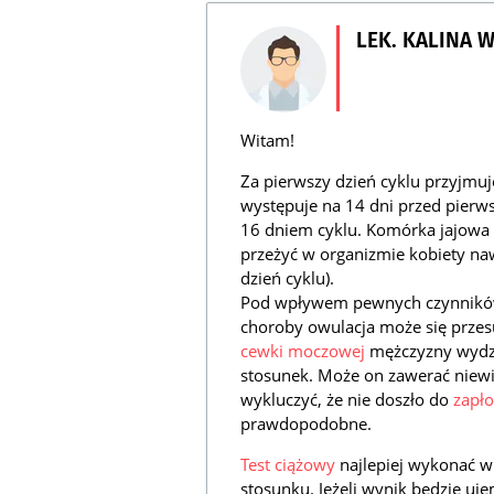
LEK. KALINA 
Witam!
Za pierwszy dzień cyklu przyjmuj
występuje na 14 dni przed pierw
16 dniem cyklu. Komórka jajowa 
przeżyć w organizmie kobiety naw
dzień cyklu).
Pod wpływem pewnych czynników 
choroby owulacja może się prze
cewki moczowej
mężczyzny wydzie
stosunek. Może on zawerać niewi
wykluczyć, że nie doszło do
zapło
prawdopodobne.
Test ciążowy
najlepiej wykonać w 
stosunku. Jeżeli wynik będzie u