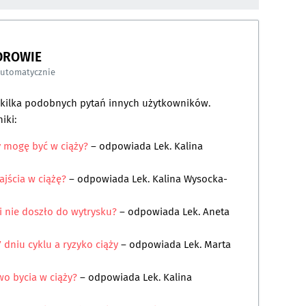
DROWIE
automatycznie
a kilka podobnych pytań innych użytkowników.
iki:
y mogę być w ciąży?
– odpowiada
Lek. Kalina
jścia w ciążę?
– odpowiada
Lek. Kalina Wysocka-
i nie doszło do wytrysku?
– odpowiada
Lek. Aneta
 dniu cyklu a ryzyko ciąży
– odpowiada
Lek. Marta
o bycia w ciąży?
– odpowiada
Lek. Kalina