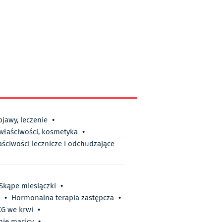
bjawy, leczenie
•
 właściwości, kosmetyka
•
aściwości lecznicze i odchudzające
Skąpe miesiączki
•
•
Hormonalna terapia zastępcza
•
G we krwi
•
nie macicy
•