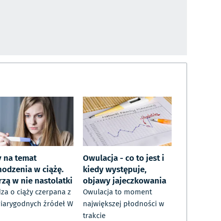
y na temat
Owulacja - co to jest i
hodzenia w ciążę.
kiedy występuje,
zą w nie nastolatki
objawy jajeczkowania
za o ciąży czerpana z
Owulacja to moment
iarygodnych źródeł W
największej płodności w
trakcie