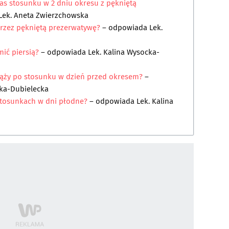
as stosunku w 2 dniu okresu z pękniętą
Lek. Aneta Zwierzchowska
przez pękniętą prezerwatywę?
– odpowiada
Lek.
ić piersią?
– odpowiada
Lek. Kalina Wysocka-
ciąży po stosunku w dzień przed okresem?
–
cka-Dubielecka
 stosunkach w dni płodne?
– odpowiada
Lek. Kalina