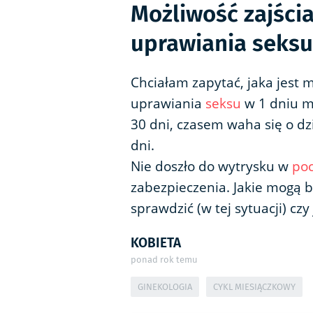
Możliwość zajści
uprawiania seksu
Chciałam zapytać, jaka jest 
uprawiania
seksu
w 1 dniu mi
30 dni, czasem waha się o dz
dni.
Nie doszło do wytrysku w
po
zabezpieczenia. Jakie mogą b
sprawdzić (w tej sytuacji) czy
KOBIETA
ponad rok temu
GINEKOLOGIA
CYKL MIESIĄCZKOWY