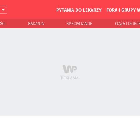
PYTANIA DO LEKARZY
FORA I GRUPY 
J
ŚCI
BADANIA
SPECJALIZACJE
CIĄŻA I DZIEC