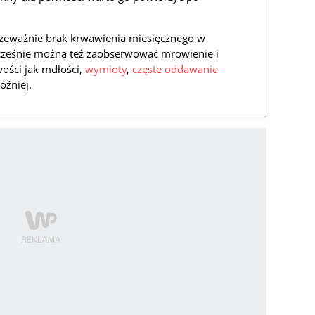
rzeważnie brak krwawienia miesięcznego w
ześnie można też zaobserwować mrowienie i
wości jak mdłości,
wymioty
,
częste oddawanie
óźniej.