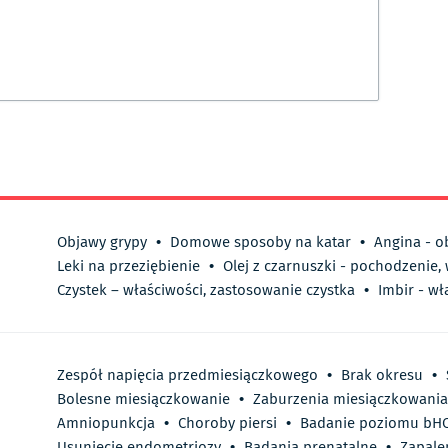
Objawy grypy
•
Domowe sposoby na katar
•
Angina - o
Leki na przeziębienie
•
Olej z czarnuszki - pochodzenie,
Czystek – właściwości, zastosowanie czystka
•
Imbir - wł
Zespół napięcia przedmiesiączkowego
•
Brak okresu
•
Bolesne miesiączkowanie
•
Zaburzenia miesiączkowania
Amniopunkcja
•
Choroby piersi
•
Badanie poziomu bHC
Usunięcie endometriozy
•
Badania prenatalne
•
Zapale