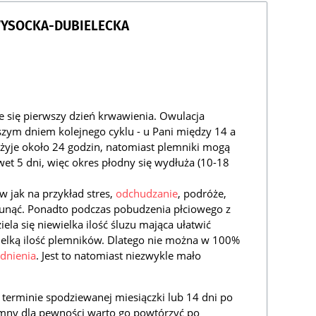
WYSOCKA-DUBIELECKA
e się pierwszy dzień krwawienia. Owulacja
szym dniem kolejnego cyklu - u Pani między 14 a
żyje około 24 godzin, natomiast plemniki mogą
et 5 dni, więc okres płodny się wydłuża (10-18
jak na przykład stres,
odchudzanie
, podróże,
sunąć. Ponadto podczas pobudzenia płciowego z
la się niewielka ilość śluzu mająca ułatwić
elką ilość plemników. Dlatego nie można w 100%
dnienia
. Jest to natomiast niezwykle mało
terminie spodziewanej miesiączki lub 14 dni po
jemny dla pewności warto go powtórzyć po