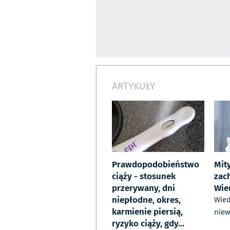
ARTYKUŁY
Prawdopodobieństwo
Mit
ciąży - stosunek
zac
przerywany, dni
Wier
niepłodne, okres,
Wied
karmienie piersią,
niew
ryzyko ciąży, gdy...