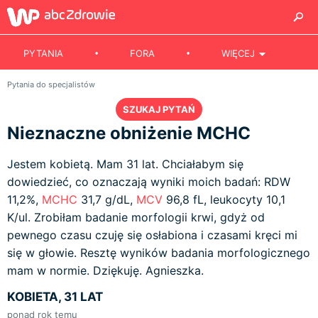
PYTANIA
FORA
WIĘCEJ
Pytania do specjalistów
SZUKAJ PYTAŃ
Nieznaczne obniżenie MCHC
Jestem kobietą. Mam 31 lat. Chciałabym się
dowiedzieć, co oznaczają wyniki moich badań: RDW
11,2%,
MCHC
31,7 g/dL,
MCV
96,8 fL, leukocyty 10,1
K/ul. Zrobiłam badanie morfologii krwi, gdyż od
pewnego czasu czuję się osłabiona i czasami kręci mi
się w głowie. Resztę wyników badania morfologicznego
mam w normie. Dziękuję. Agnieszka.
KOBIETA, 31 LAT
ponad rok temu