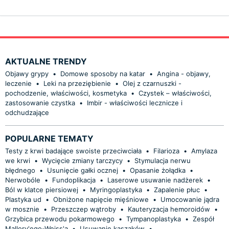
AKTUALNE TRENDY
Objawy grypy
•
Domowe sposoby na katar
•
Angina - objawy,
leczenie
•
Leki na przeziębienie
•
Olej z czarnuszki -
pochodzenie, właściwości, kosmetyka
•
Czystek – właściwości,
zastosowanie czystka
•
Imbir - właściwości lecznicze i
odchudzające
POPULARNE TEMATY
Testy z krwi badające swoiste przeciwciała
•
Filarioza
•
Amylaza
we krwi
•
Wycięcie zmiany tarczycy
•
Stymulacja nerwu
błędnego
•
Usunięcie gałki ocznej
•
Opasanie żołądka
•
Nerwobóle
•
Fundoplikacja
•
Laserowe usuwanie nadżerek
•
Ból w klatce piersiowej
•
Myringoplastyka
•
Zapalenie płuc
•
Plastyka ud
•
Obniżone napięcie mięśniowe
•
Umocowanie jądra
w mosznie
•
Przeszczep wątroby
•
Kauteryzacja hemoroidów
•
Grzybica przewodu pokarmowego
•
Tympanoplastyka
•
Zespół
Mallory'ego-Weiss'a
•
Usuwanie kaszaków
•