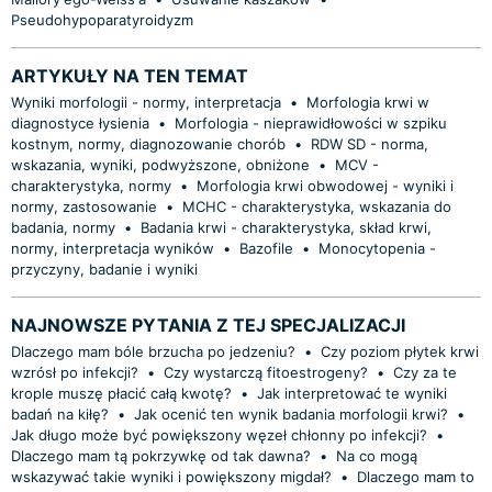
Pseudohypoparatyroidyzm
ARTYKUŁY NA TEN TEMAT
Wyniki morfologii - normy, interpretacja
•
Morfologia krwi w
diagnostyce łysienia
•
Morfologia - nieprawidłowości w szpiku
kostnym, normy, diagnozowanie chorób
•
RDW SD - norma,
wskazania, wyniki, podwyższone, obniżone
•
MCV -
charakterystyka, normy
•
Morfologia krwi obwodowej - wyniki i
normy, zastosowanie
•
MCHC - charakterystyka, wskazania do
badania, normy
•
Badania krwi - charakterystyka, skład krwi,
normy, interpretacja wyników
•
Bazofile
•
Monocytopenia -
przyczyny, badanie i wyniki
NAJNOWSZE PYTANIA Z TEJ SPECJALIZACJI
Dlaczego mam bóle brzucha po jedzeniu?
•
Czy poziom płytek krwi
wzrósł po infekcji?
•
Czy wystarczą fitoestrogeny?
•
Czy za te
krople muszę płacić całą kwotę?
•
Jak interpretować te wyniki
badań na kiłę?
•
Jak ocenić ten wynik badania morfologii krwi?
•
Jak długo może być powiększony węzeł chłonny po infekcji?
•
Dlaczego mam tą pokrzywkę od tak dawna?
•
Na co mogą
wskazywać takie wyniki i powiększony migdał?
•
Dlaczego mam to