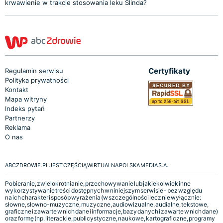
krwawienie w trakcie stosowania leku Slinda?
Certyfikaty
Regulamin serwisu
Polityka prywatności
Kontakt
Mapa witryny
Indeks pytań
Partnerzy
Reklama
O nas
ABCZDROWIE.PL JEST CZĘŚCIĄ WIRTUALNA POLSKA MEDIA S.A.
Pobieranie, zwielokrotnianie, przechowywanie lub jakiekolwiek inne
wykorzystywanie treści dostępnych w niniejszym serwisie - bez względu
na ich charakter i sposób wyrażenia (w szczególności lecz nie wyłącznie:
słowne, słowno-muzyczne, muzyczne, audiowizualne, audialne, tekstowe,
graficzne i zawarte w nich dane i informacje, bazy danych i zawarte w nich dane)
oraz formę (np. literackie, publicystyczne, naukowe, kartograficzne, programy