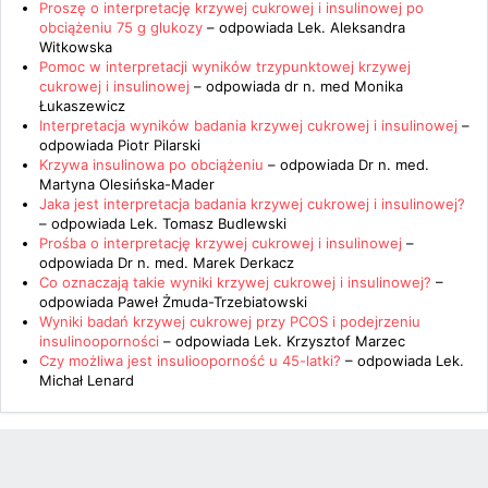
Proszę o interpretację krzywej cukrowej i insulinowej po
obciążeniu 75 g glukozy
– odpowiada
Lek. Aleksandra
Witkowska
Pomoc w interpretacji wyników trzypunktowej krzywej
cukrowej i insulinowej
– odpowiada
dr n. med Monika
Łukaszewicz
Interpretacja wyników badania krzywej cukrowej i insulinowej
–
odpowiada
Piotr Pilarski
Krzywa insulinowa po obciążeniu
– odpowiada
Dr n. med.
Martyna Olesińska-Mader
Jaka jest interpretacja badania krzywej cukrowej i insulinowej?
– odpowiada
Lek. Tomasz Budlewski
Prośba o interpretację krzywej cukrowej i insulinowej
–
odpowiada
Dr n. med. Marek Derkacz
Co oznaczają takie wyniki krzywej cukrowej i insulinowej?
–
odpowiada
Paweł Żmuda-Trzebiatowski
Wyniki badań krzywej cukrowej przy PCOS i podejrzeniu
insulinooporności
– odpowiada
Lek. Krzysztof Marzec
Czy możliwa jest insuliooporność u 45-latki?
– odpowiada
Lek.
Michał Lenard