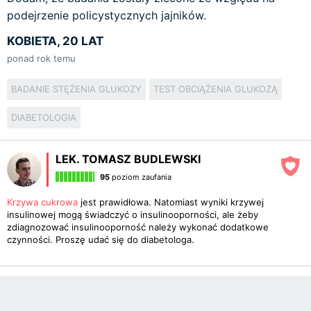
podejrzenie policystycznych jajników.
KOBIETA, 20 LAT
ponad rok temu
BADANIE STĘŻENIA GLUKOZY
TEST OBCIĄŻENIA GLUKOZĄ
DIABETOLOGIA
LEK. TOMASZ BUDLEWSKI
95
poziom zaufania
Krzywa cukrowa
jest prawidłowa. Natomiast wyniki krzywej
insulinowej mogą świadczyć o insulinooporności, ale żeby
zdiagnozować insulinooporność należy wykonać dodatkowe
czynności. Proszę udać się do diabetologa.