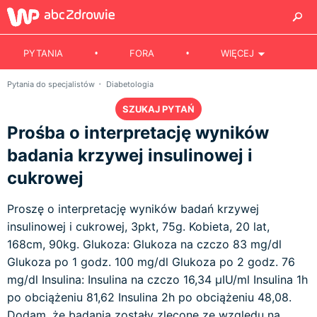
PYTANIA
FORA
WIĘCEJ
Pytania do specjalistów
Diabetologia
SZUKAJ PYTAŃ
Prośba o interpretację wyników
badania krzywej insulinowej i
cukrowej
Proszę o interpretację wyników badań krzywej
insulinowej i cukrowej, 3pkt, 75g. Kobieta, 20 lat,
168cm, 90kg. Glukoza: Glukoza na czczo 83 mg/dl
Glukoza po 1 godz. 100 mg/dl Glukoza po 2 godz. 76
mg/dl Insulina: Insulina na czczo 16,34 µIU/ml Insulina 1h
po obciążeniu 81,62 Insulina 2h po obciążeniu 48,08.
Dodam, że badania zostały zlecone ze względu na