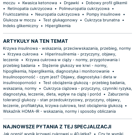
moczu
•
Kwasica ketonowa
•
Drgawki
•
Dobowy profil glikemii
•
Retinopatia cukrzycowa
•
Polineuropatia cukrzycowa
•
Fruktozamina
•
Neuropatia cukrzycowa
•
Pompy insulinowe
•
Glukoza w moczu
•
Test glukagonowy
•
Cukrzyca brunatna
•
Indeks glikemiczny
•
Hiperglikemia
ARTYKUŁY NA TEN TEMAT
Krzywa insulinowa - wskazania, przeciwwskazania, przebieg, normy
•
Krzywa cukrowa
•
Hiperinsulinemia - przyczyny, objawy,
leczenie
•
Krzywa cukrowa w ciąży - normy, przygotowania i
przebieg badania
•
Stężenie glukozy we krwi - normy,
hipoglikemia, hiperglikemia, diagnostyka i monitorowanie
•
Insulinooporność - czym jest? Objawy, diagnostyka i dieta w
insulinooporności
•
Test obciążenia glukozą - przebieg badania,
wskazania, normy
•
Cukrzyca ciążowa - przyczyny, czynniki ryzyka,
diagnostyka, leczenie, dieta, wpływ na ciążę i poród
•
Zaburzenia
tolerancji glukozy - stan przedcukrzycowy, przyczyny, objawy,
leczenie, profilaktyka, krzywa cukrowa, test obciążenia glukozą
•
Wskaźnik HOMA-IR - wskazania, normy i sposoby obliczania
NAJNOWSZE PYTANIA Z TEJ SPECJALIZACJI
Jak ocenić wynik krzywej cukrowej u 40-latka?
•
Czy te wyniki