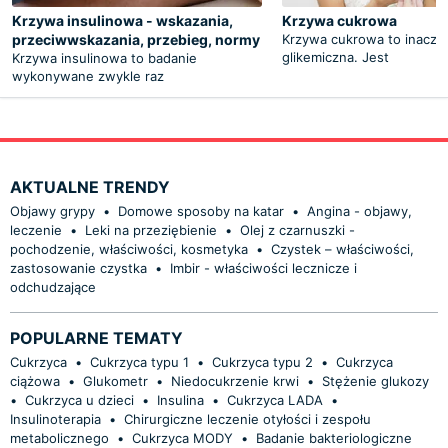
Krzywa insulinowa - wskazania,
Krzywa cukrowa
przeciwwskazania, przebieg, normy
Krzywa cukrowa to inacze
glikemiczna. Jest
Krzywa insulinowa to badanie
wykonywane zwykle raz
AKTUALNE TRENDY
Objawy grypy
•
Domowe sposoby na katar
•
Angina - objawy,
leczenie
•
Leki na przeziębienie
•
Olej z czarnuszki -
pochodzenie, właściwości, kosmetyka
•
Czystek – właściwości,
zastosowanie czystka
•
Imbir - właściwości lecznicze i
odchudzające
POPULARNE TEMATY
Cukrzyca
•
Cukrzyca typu 1
•
Cukrzyca typu 2
•
Cukrzyca
ciążowa
•
Glukometr
•
Niedocukrzenie krwi
•
Stężenie glukozy
•
Cukrzyca u dzieci
•
Insulina
•
Cukrzyca LADA
•
Insulinoterapia
•
Chirurgiczne leczenie otyłości i zespołu
metabolicznego
•
Cukrzyca MODY
•
Badanie bakteriologiczne