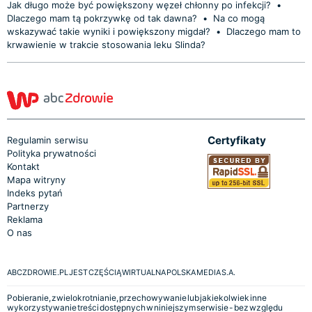
Jak długo może być powiększony węzeł chłonny po infekcji?
•
Dlaczego mam tą pokrzywkę od tak dawna?
•
Na co mogą
wskazywać takie wyniki i powiększony migdał?
•
Dlaczego mam to
krwawienie w trakcie stosowania leku Slinda?
Certyfikaty
Regulamin serwisu
Polityka prywatności
Kontakt
Mapa witryny
Indeks pytań
Partnerzy
Reklama
O nas
ABCZDROWIE.PL JEST CZĘŚCIĄ WIRTUALNA POLSKA MEDIA S.A.
Pobieranie, zwielokrotnianie, przechowywanie lub jakiekolwiek inne
wykorzystywanie treści dostępnych w niniejszym serwisie - bez względu