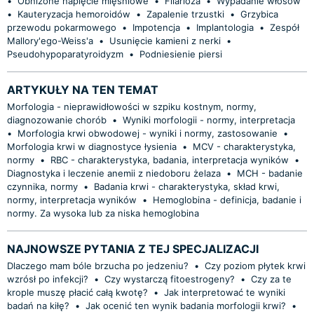
•
Obniżone napięcie mięśniowe
•
Filarioza
•
Wypadanie włosów
•
Kauteryzacja hemoroidów
•
Zapalenie trzustki
•
Grzybica
przewodu pokarmowego
•
Impotencja
•
Implantologia
•
Zespół
Mallory'ego-Weiss'a
•
Usunięcie kamieni z nerki
•
Pseudohypoparatyroidyzm
•
Podniesienie piersi
ARTYKUŁY NA TEN TEMAT
Morfologia - nieprawidłowości w szpiku kostnym, normy,
diagnozowanie chorób
•
Wyniki morfologii - normy, interpretacja
•
Morfologia krwi obwodowej - wyniki i normy, zastosowanie
•
Morfologia krwi w diagnostyce łysienia
•
MCV - charakterystyka,
normy
•
RBC - charakterystyka, badania, interpretacja wyników
•
Diagnostyka i leczenie anemii z niedoboru żelaza
•
MCH - badanie
czynnika, normy
•
Badania krwi - charakterystyka, skład krwi,
normy, interpretacja wyników
•
Hemoglobina - definicja, badanie i
normy. Za wysoka lub za niska hemoglobina
NAJNOWSZE PYTANIA Z TEJ SPECJALIZACJI
Dlaczego mam bóle brzucha po jedzeniu?
•
Czy poziom płytek krwi
wzrósł po infekcji?
•
Czy wystarczą fitoestrogeny?
•
Czy za te
krople muszę płacić całą kwotę?
•
Jak interpretować te wyniki
badań na kiłę?
•
Jak ocenić ten wynik badania morfologii krwi?
•