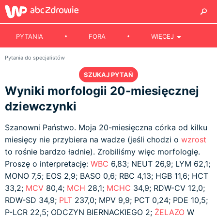
PYTANIA
FORA
WIĘCEJ
Pytania do specjalistów
SZUKAJ PYTAŃ
Wyniki morfologii 20-miesięcznej
dziewczynki
Szanowni Państwo. Moja 20-miesięczna córka od kilku
miesięcy nie przybiera na wadze (jeśli chodzi o
wzrost
to rośnie bardzo ładnie). Zrobiliśmy więc morfologię.
Proszę o interpretację:
WBC
6,83; NEUT 26,9; LYM 62,1;
MONO 7,5; EOS 2,9; BASO 0,6; RBC 4,13; HGB 11,6; HCT
33,2;
MCV
80,4;
MCH
28,1;
MCHC
34,9; RDW-CV 12,0;
RDW-SD 34,9;
PLT
237,0; MPV 9,9; PCT 0,24; PDE 10,5;
P-LCR 22,5; ODCZYN BIERNACKIEGO 2;
ŻELAZO
W