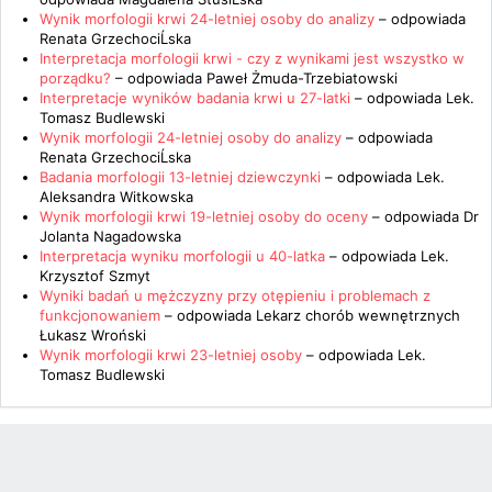
Wynik morfologii krwi 24-letniej osoby do analizy
– odpowiada
Renata GrzechociĹska
Interpretacja morfologii krwi - czy z wynikami jest wszystko w
porządku?
– odpowiada
Paweł Żmuda-Trzebiatowski
Interpretacje wyników badania krwi u 27-latki
– odpowiada
Lek.
Tomasz Budlewski
Wynik morfologii 24-letniej osoby do analizy
– odpowiada
Renata GrzechociĹska
Badania morfologii 13-letniej dziewczynki
– odpowiada
Lek.
Aleksandra Witkowska
Wynik morfologii krwi 19-letniej osoby do oceny
– odpowiada
Dr
Jolanta Nagadowska
Interpretacja wyniku morfologii u 40-latka
– odpowiada
Lek.
Krzysztof Szmyt
Wyniki badań u mężczyzny przy otępieniu i problemach z
funkcjonowaniem
– odpowiada
Lekarz chorób wewnętrznych
Łukasz Wroński
Wynik morfologii krwi 23-letniej osoby
– odpowiada
Lek.
Tomasz Budlewski