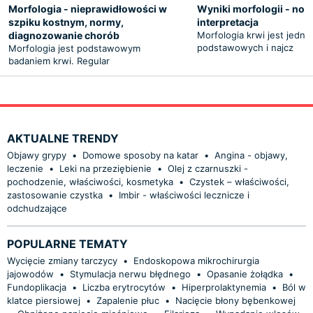
Morfologia - nieprawidłowości w
Wyniki morfologii - nor
szpiku kostnym, normy,
interpretacja
diagnozowanie chorób
Morfologia krwi jest jedny
podstawowych i najcz
Morfologia jest podstawowym
badaniem krwi. Regular
AKTUALNE TRENDY
Objawy grypy
•
Domowe sposoby na katar
•
Angina - objawy,
leczenie
•
Leki na przeziębienie
•
Olej z czarnuszki -
pochodzenie, właściwości, kosmetyka
•
Czystek – właściwości,
zastosowanie czystka
•
Imbir - właściwości lecznicze i
odchudzające
POPULARNE TEMATY
Wycięcie zmiany tarczycy
•
Endoskopowa mikrochirurgia
jajowodów
•
Stymulacja nerwu błędnego
•
Opasanie żołądka
•
Fundoplikacja
•
Liczba erytrocytów
•
Hiperprolaktynemia
•
Ból w
klatce piersiowej
•
Zapalenie płuc
•
Nacięcie błony bębenkowej