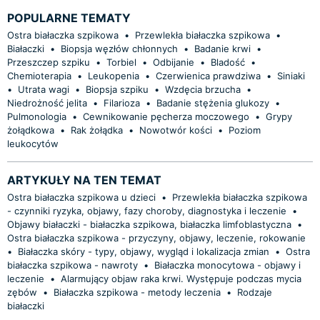
POPULARNE TEMATY
Ostra białaczka szpikowa
•
Przewlekła białaczka szpikowa
•
Białaczki
•
Biopsja węzłów chłonnych
•
Badanie krwi
•
Przeszczep szpiku
•
Torbiel
•
Odbijanie
•
Bladość
•
Chemioterapia
•
Leukopenia
•
Czerwienica prawdziwa
•
Siniaki
•
Utrata wagi
•
Biopsja szpiku
•
Wzdęcia brzucha
•
Niedrożność jelita
•
Filarioza
•
Badanie stężenia glukozy
•
Pulmonologia
•
Cewnikowanie pęcherza moczowego
•
Grypy
żołądkowa
•
Rak żołądka
•
Nowotwór kości
•
Poziom
leukocytów
ARTYKUŁY NA TEN TEMAT
Ostra białaczka szpikowa u dzieci
•
Przewlekła białaczka szpikowa
- czynniki ryzyka, objawy, fazy choroby, diagnostyka i leczenie
•
Objawy białaczki - białaczka szpikowa, białaczka limfoblastyczna
•
Ostra białaczka szpikowa - przyczyny, objawy, leczenie, rokowanie
•
Białaczka skóry - typy, objawy, wygląd i lokalizacja zmian
•
Ostra
białaczka szpikowa - nawroty
•
Białaczka monocytowa - objawy i
leczenie
•
Alarmujący objaw raka krwi. Występuje podczas mycia
zębów
•
Białaczka szpikowa - metody leczenia
•
Rodzaje
białaczki