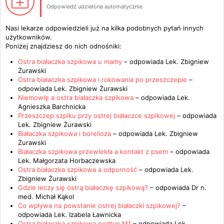
Odpowiedź udzielona automatycznie
Nasi lekarze odpowiedzieli już na kilka podobnych pytań innych
użytkowników.
Poniżej znajdziesz do nich odnośniki:
Ostra białaczka szpikowa u mamy
– odpowiada
Lek. Zbigniew
Żurawski
Ostra białaczka szpikowa i rokowania po przeszczepie
–
odpowiada
Lek. Zbigniew Żurawski
Niemowlę a ostra białaczka szpikowa
– odpowiada
Lek.
Agnieszka Barchnicka
Przeszczep szpiku przy ostrej białaczce szpikowej
– odpowiada
Lek. Zbigniew Żurawski
Białaczka szpikowa i borelioza
– odpowiada
Lek. Zbigniew
Żurawski
Białaczka szpikowa przewlekła a kontakt z psem
– odpowiada
Lek. Małgorzata Horbaczewska
Ostra białaczka szpikowa a odporność
– odpowiada
Lek.
Zbigniew Żurawski
Gdzie leczy się ostrą białaczkę szpikową?
– odpowiada
Dr n.
med. Michał Kąkol
Co wpływa na powstanie ostrej białaczki szpikowej?
–
odpowiada
Lek. Izabela Ławnicka
Ostra białaczka szpikowa podtyp M1
– odpowiada
Lek.