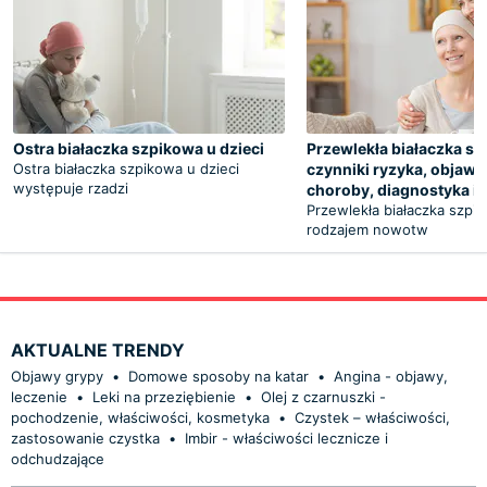
Ostra białaczka szpikowa u dzieci
Przewlekła białaczka sz
Ostra białaczka szpikowa u dzieci
czynniki ryzyka, objawy,
występuje rzadzi
choroby, diagnostyka i 
Przewlekła białaczka szpik
rodzajem nowotw
AKTUALNE TRENDY
Objawy grypy
•
Domowe sposoby na katar
•
Angina - objawy,
leczenie
•
Leki na przeziębienie
•
Olej z czarnuszki -
pochodzenie, właściwości, kosmetyka
•
Czystek – właściwości,
zastosowanie czystka
•
Imbir - właściwości lecznicze i
odchudzające