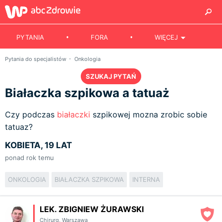
PYTANIA
FORA
WIĘCEJ
Pytania do specjalistów
Onkologia
SZUKAJ PYTAŃ
Białaczka szpikowa a tatuaż
Czy podczas
białaczki
szpikowej mozna zrobic sobie
tatuaz?
KOBIETA, 19 LAT
ponad rok temu
ONKOLOGIA
BIAŁACZKA SZPIKOWA
INTERNA
LEK. ZBIGNIEW ŻURAWSKI
Chirurg
,
Warszawa