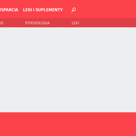
WSPARCIA
LEKI I SUPLEMENTY
KO
PSYCHOLOGIA
LEKI