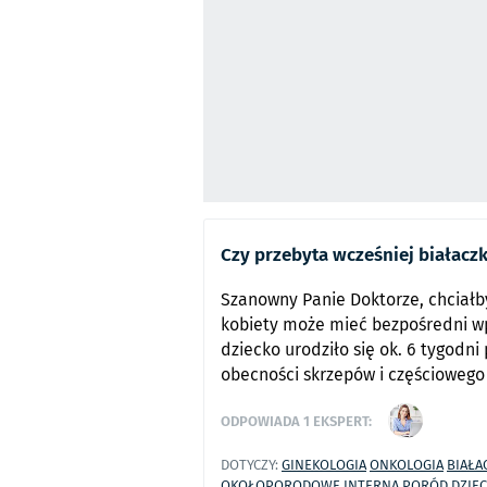
Czy przebyta wcześniej białacz
Szanowny Panie Doktorze, chciałb
kobiety może mieć bezpośredni w
dziecko urodziło się ok. 6 tygod
obecności skrzepów i częściowego 
ODPOWIADA
1
EKSPERT:
DOTYCZY:
GINEKOLOGIA
ONKOLOGIA
BIAŁA
OKOŁOPORODOWE
INTERNA
PORÓD
DZIE