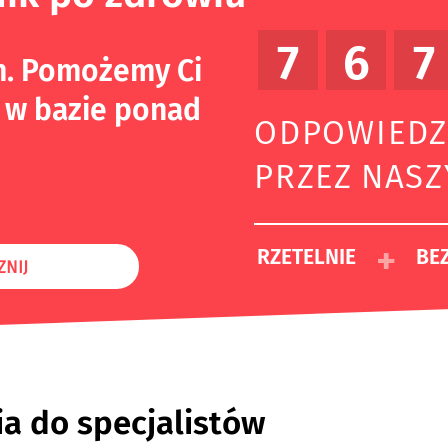
7
6
7
m. Pomożemy Ci
 w bazie ponad
ODPOWIEDZ
PRZEZ NAS
+
RZETELNIE
BEZ
ZNIJ
ia do specjalistów