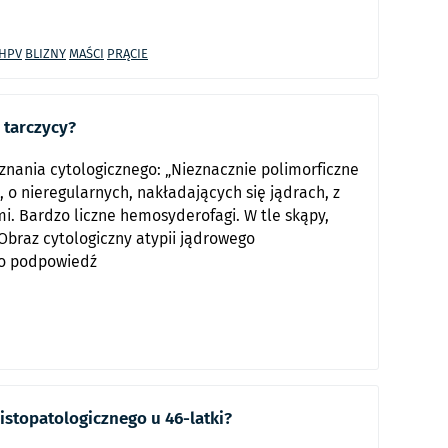
 HPV
BLIZNY
MAŚCI
PRĄCIE
 tarczycy?
znania cytologicznego: „Nieznacznie polimorficzne
, o nieregularnych, nakładających się jądrach, z
i. Bardzo liczne hemosyderofagi. W tle skąpy,
 Obraz cytologiczny atypii jądrowego
 o podpowiedź
istopatologicznego u 46-latki?