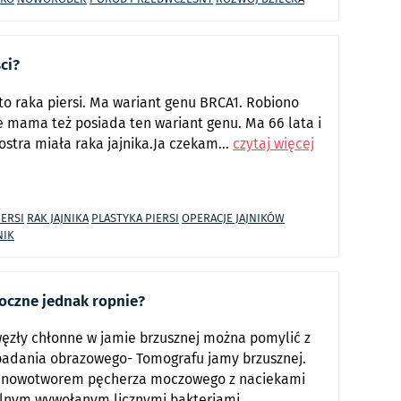
ci?
yto raka piersi. Ma wariant genu BRCA1. Robiono
e mama też posiada ten wariant genu. Ma 66 lata i
ostra miała raka jajnika.Ja czekam...
czytaj więcej
IERSI
RAK JAJNIKA
PLASTYKA PIERSI
OPERACJE JAJNIKÓW
NIK
oczne jednak ropnie?
węzły chłonne w jamie brzusznej można pomylić z
 badania obrazowego- Tomografu jamy brzusznej.
ym nowotworem pęcherza moczowego z naciekami
alnym wywołanym licznymi bakteriami.