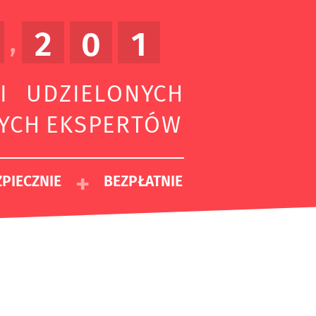
2
0
1
,
I UDZIELONYCH
ZYCH EKSPERTÓW
+
PIECZNIE
BEZPŁATNIE