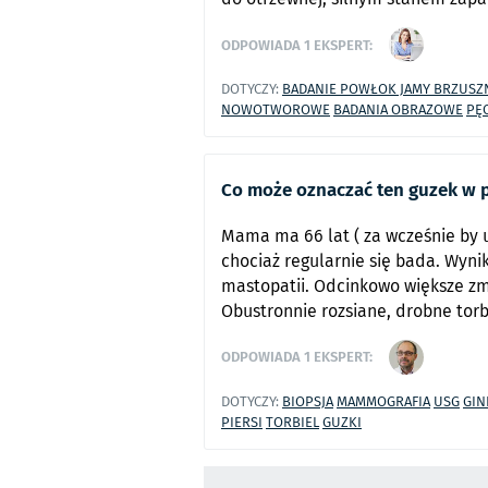
ODPOWIADA
1
EKSPERT:
DOTYCZY:
BADANIE POWŁOK JAMY BRZUSZ
NOWOTWOROWE
BADANIA OBRAZOWE
PĘ
Co może oznaczać ten guzek w pi
Mama ma 66 lat ( za wcześnie by u
chociaż regularnie się bada. Wyni
mastopatii. Odcinkowo większe zm
Obustronnie rozsiane, drobne torb
ODPOWIADA
1
EKSPERT:
DOTYCZY:
BIOPSJA
MAMMOGRAFIA
USG
GIN
PIERSI
TORBIEL
GUZKI