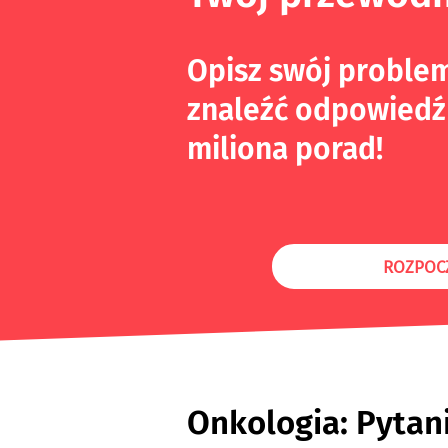
Opisz swój proble
znaleźć odpowiedź
miliona porad!
ROZPOC
Onkologia: Pytan