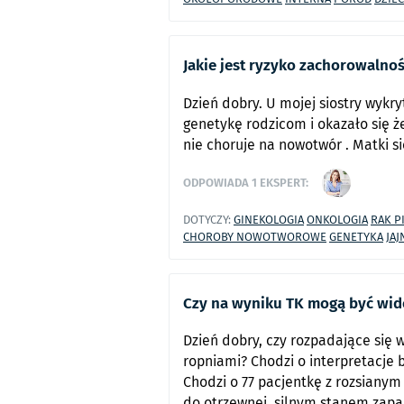
Jakie jest ryzyko zachorowalnoś
Dzień dobry. U mojej siostry wykr
genetykę rodzicom i okazało się ż
nie choruje na nowotwór . Matki si
ODPOWIADA
1
EKSPERT:
DOTYCZY:
GINEKOLOGIA
ONKOLOGIA
RAK P
CHOROBY NOWOTWOROWE
GENETYKA
JAJ
Czy na wyniku TK mogą być wid
Dzień dobry, czy rozpadające się 
ropniami? Chodzi o interpretacje
Chodzi o 77 pacjentkę z rozsian
do otrzewnej, silnym stanem zap