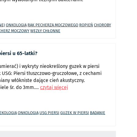
NEJ
ONKOLOGIA
RAK PĘCHERZA MOCZOWEGO
ROPIEŃ
CHOROBY
CHERZ MOCZOWY
WĘZŁY CHŁONNE
ersi u 65-latki?
mierać) i wykryty nieokreślony guzek w piersi
k USG: Piersi tłuszczowo-gruczołowe, z cechami
iany włókniste dające cień akustyczny.
iele śr. do 3mm....
czytaj więcej
EKOLOGIA
ONKOLOGIA
USG PIERSI
GUZEK W PIERSI
BADANIE