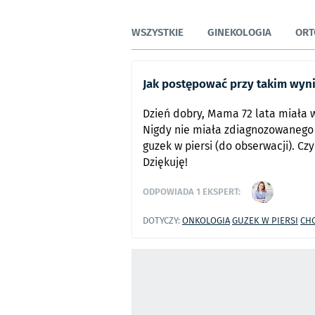
WSZYSTKIE
GINEKOLOGIA
ORT
Jak postępować przy takim wyn
Dzień dobry, Mama 72 lata miała w
Nigdy nie miała zdiagnozowanego 
guzek w piersi (do obserwacji). Cz
Dziękuję!
ODPOWIADA
1
EKSPERT:
DOTYCZY:
ONKOLOGIA
GUZEK W PIERSI
CH