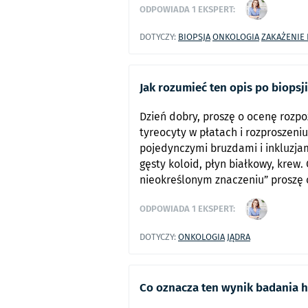
ODPOWIADA
1
EKSPERT:
DOTYCZY:
BIOPSJA
ONKOLOGIA
ZAKAŻENIE
Jak rozumieć ten opis po biopsji
Dzień dobry, proszę o ocenę rozpo
tyreocyty w płatach i rozproszeniu
pojedynczymi bruzdami i inkluzjam
gęsty koloid, płyn białkowy, krew.
nieokreślonym znaczeniu” proszę
ODPOWIADA
1
EKSPERT:
DOTYCZY:
ONKOLOGIA
JĄDRA
Co oznacza ten wynik badania h