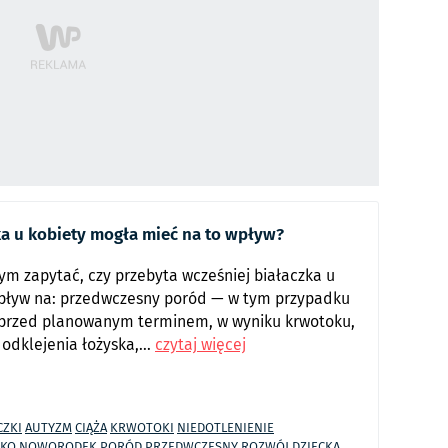
ka u kobiety mogła mieć na to wpływ?
ym zapytać, czy przebyta wcześniej białaczka u
pływ na: przedwczesny poród — w tym przypadku
ni przed planowanym terminem, w wyniku krwotoku,
odklejenia łożyska,...
czytaj więcej
CZKI
AUTYZM
CIĄŻA
KRWOTOKI
NIEDOTLENIENIE
CKO
NOWORODEK
PORÓD PRZEDWCZESNY
ROZWÓJ DZIECKA