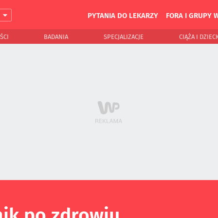
PYTANIA DO LEKARZY
FORA I GRUPY 
J
ŚCI
BADANIA
SPECJALIZACJE
CIĄŻA I DZIEC
ik po zdrowiu