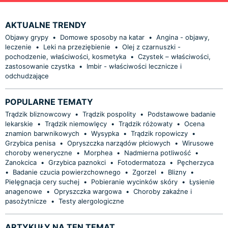
AKTUALNE TRENDY
Objawy grypy
•
Domowe sposoby na katar
•
Angina - objawy,
leczenie
•
Leki na przeziębienie
•
Olej z czarnuszki -
pochodzenie, właściwości, kosmetyka
•
Czystek – właściwości,
zastosowanie czystka
•
Imbir - właściwości lecznicze i
odchudzające
POPULARNE TEMATY
Trądzik bliznowcowy
•
Trądzik pospolity
•
Podstawowe badanie
lekarskie
•
Trądzik niemowlęcy
•
Trądzik różowaty
•
Ocena
znamion barwnikowych
•
Wysypka
•
Trądzik ropowiczy
•
Grzybica penisa
•
Opryszczka narządów płciowych
•
Wirusowe
choroby weneryczne
•
Morphea
•
Nadmierna potliwość
•
Zanokcica
•
Grzybica paznokci
•
Fotodermatoza
•
Pęcherzyca
•
Badanie czucia powierzchownego
•
Zgorzel
•
Blizny
•
Pielęgnacja cery suchej
•
Pobieranie wycinków skóry
•
Łysienie
anagenowe
•
Opryszczka wargowa
•
Choroby zakaźne i
pasożytnicze
•
Testy alergologiczne
ARTYKUŁY NA TEN TEMAT