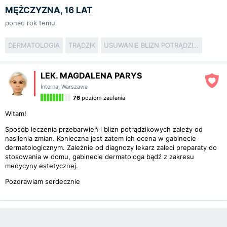
MĘŻCZYZNA, 16 LAT
ponad rok temu
DERMATOLOGIA
TRĄDZIK
USUWANIE BLIZN POTRĄDZIKOWYCH
LEK. MAGDALENA PARYS
Interna
,
Warszawa
76
poziom zaufania
Witam!
Sposób leczenia przebarwień i blizn potrądzikowych zależy od
nasilenia zmian. Konieczna jest zatem ich ocena w gabinecie
dermatologicznym. Zależnie od diagnozy lekarz zaleci preparaty do
stosowania w domu, gabinecie dermatologa bądź z zakresu
medycyny estetycznej.
Pozdrawiam serdecznie