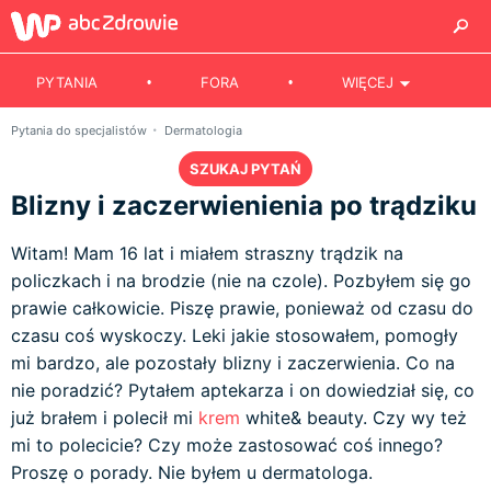
PYTANIA
FORA
WIĘCEJ
Pytania do specjalistów
Dermatologia
SZUKAJ PYTAŃ
Blizny i zaczerwienienia po trądziku
Witam! Mam 16 lat i miałem straszny trądzik na
policzkach i na brodzie (nie na czole). Pozbyłem się go
prawie całkowicie. Piszę prawie, ponieważ od czasu do
czasu coś wyskoczy. Leki jakie stosowałem, pomogły
mi bardzo, ale pozostały blizny i zaczerwienia. Co na
nie poradzić? Pytałem aptekarza i on dowiedział się, co
już brałem i polecił mi
krem
white& beauty. Czy wy też
mi to polecicie? Czy może zastosować coś innego?
Proszę o porady. Nie byłem u dermatologa.