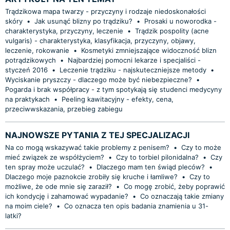
Trądzikowa mapa twarzy - przyczyny i rodzaje niedoskonałości
skóry
•
Jak usunąć blizny po trądziku?
•
Prosaki u noworodka -
charakterystyka, przyczyny, leczenie
•
Trądzik pospolity (acne
vulgaris) - charakterystyka, klasyfikacja, przyczyny, objawy,
leczenie, rokowanie
•
Kosmetyki zmniejszające widoczność blizn
potrądzikowych
•
Najbardziej pomocni lekarze i specjaliści -
styczeń 2016
•
Leczenie trądziku - najskuteczniejsze metody
•
Wyciskanie pryszczy - dlaczego może być niebezpieczne?
•
Pogarda i brak współpracy - z tym spotykają się studenci medycyny
na praktykach
•
Peeling kawitacyjny - efekty, cena,
przeciwwskazania, przebieg zabiegu
NAJNOWSZE PYTANIA Z TEJ SPECJALIZACJI
Na co mogą wskazywać takie problemy z penisem?
•
Czy to może
mieć związek ze współżyciem?
•
Czy to torbiel pilonidalna?
•
Czy
ten spray może uczulać?
•
Dlaczego mam ten świąd pleców?
•
Dlaczego moje paznokcie zrobiły się kruche i łamliwe?
•
Czy to
możliwe, że ode mnie się zaraził?
•
Co mogę zrobić, żeby poprawić
ich kondycję i zahamować wypadanie?
•
Co oznaczają takie zmiany
na moim ciele?
•
Co oznacza ten opis badania znamienia u 31-
latki?