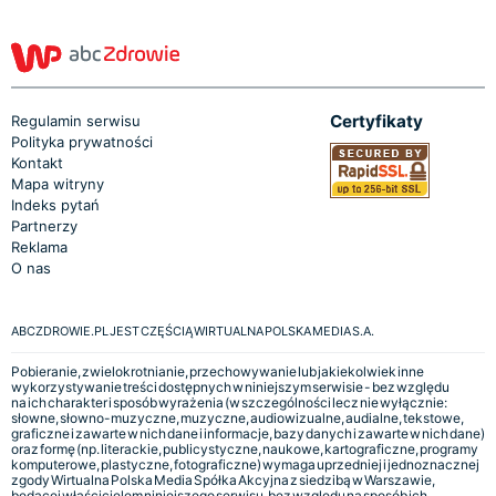
Certyfikaty
Regulamin serwisu
Polityka prywatności
Kontakt
Mapa witryny
Indeks pytań
Partnerzy
Reklama
O nas
ABCZDROWIE.PL JEST CZĘŚCIĄ WIRTUALNA POLSKA MEDIA S.A.
Pobieranie, zwielokrotnianie, przechowywanie lub jakiekolwiek inne
wykorzystywanie treści dostępnych w niniejszym serwisie - bez względu
na ich charakter i sposób wyrażenia (w szczególności lecz nie wyłącznie:
słowne, słowno-muzyczne, muzyczne, audiowizualne, audialne, tekstowe,
graficzne i zawarte w nich dane i informacje, bazy danych i zawarte w nich dane)
oraz formę (np. literackie, publicystyczne, naukowe, kartograficzne, programy
komputerowe, plastyczne, fotograficzne) wymaga uprzedniej i jednoznacznej
zgody Wirtualna Polska Media Spółka Akcyjna z siedzibą w Warszawie,
będącej właścicielem niniejszego serwisu, bez względu na sposób ich