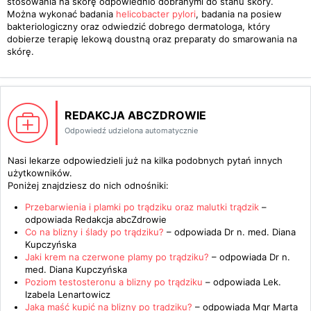
stosowania na skórę odpowiednio dobranymi do stanu skóry.
Można wykonać badania
helicobacter pylori
, badania na posiew
bakteriologiczny oraz odwiedzić dobrego dermatologa, który
dobierze terapię lekową doustną oraz preparaty do smarowania na
skórę.
REDAKCJA ABCZDROWIE
Odpowiedź udzielona automatycznie
Nasi lekarze odpowiedzieli już na kilka podobnych pytań innych
użytkowników.
Poniżej znajdziesz do nich odnośniki:
Przebarwienia i plamki po trądziku oraz malutki trądzik
–
odpowiada
Redakcja abcZdrowie
Co na blizny i ślady po trądziku?
– odpowiada
Dr n. med. Diana
Kupczyńska
Jaki krem na czerwone plamy po trądziku?
– odpowiada
Dr n.
med. Diana Kupczyńska
Poziom testosteronu a blizny po trądziku
– odpowiada
Lek.
Izabela Lenartowicz
Jaką maść kupić na blizny po trądziku?
– odpowiada
Mgr Marta