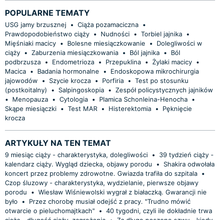
POPULARNE TEMATY
USG jamy brzusznej
•
Ciąża pozamaciczna
•
Prawdopodobieństwo ciąży
•
Nudności
•
Torbiel jajnika
•
Mięśniaki macicy
•
Bolesne miesiączkowanie
•
Dolegliwości w
ciąży
•
Zaburzenia miesiączkowania
•
Ból jajnika
•
Ból
podbrzusza
•
Endometrioza
•
Przepuklina
•
Żylaki macicy
•
Macica
•
Badania hormonalne
•
Endoskopowa mikrochirurgia
jajowodów
•
Szycie krocza
•
Porfiria
•
Test po stosunku
(postkoitalny)
•
Salpingoskopia
•
Zespół policystycznych jajników
•
Menopauza
•
Cytologia
•
Plamica Schonleina-Henocha
•
Skąpe miesiączki
•
Test MAR
•
Histerektomia
•
Pęknięcie
krocza
ARTYKUŁY NA TEN TEMAT
9 miesiąc ciąży - charakterystyka, dolegliwości
•
39 tydzień ciąży -
kalendarz ciąży. Wygląd dziecka, objawy porodu
•
Shakira odwołała
koncert przez problemy zdrowotne. Gwiazda trafiła do szpitala
•
Czop śluzowy - charakterystyka, wydzielanie, pierwsze objawy
porodu
•
Wiesław Wiśniewolski wygrał z białaczką. Gwarancji nie
było
•
Przez chorobę musiał odejść z pracy. "Trudno mówić
otwarcie o pieluchomajtkach"
•
40 tygodni, czyli ile dokładnie trwa
ciąża - długość ciąży, zagrożenia
•
Za długo noszone szwy - kiedy