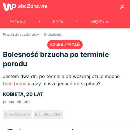
PYTANIA
FORA
WIĘCEJ
Pytania do specjalistów
Ginekologia
SZUKAJ PYTAŃ
Bolesność brzucha po terminie
porodu
Jestem dwa dni po terminie od wczoraj czuje mocne
bóle brzucha
czy musze jechać do szpitala?
KOBIETA, 20 LAT
ponad rok temu
GINEKOLOGIA
BÓL BRZUCHA