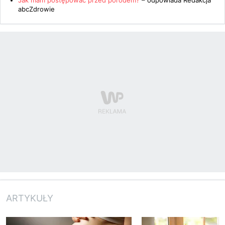
Jak mam postępować przed porodem?
– odpowiada
Redakcja
abcZdrowie
ARTYKUŁY