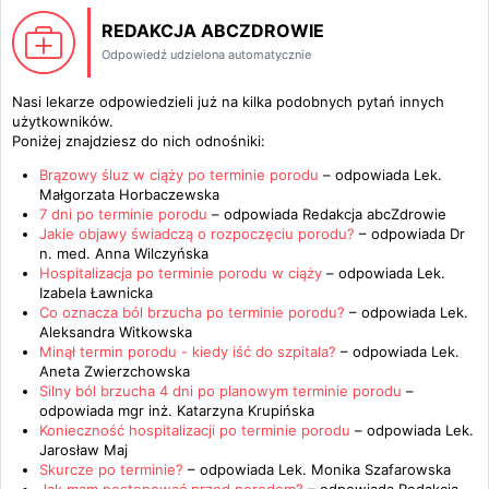
REDAKCJA ABCZDROWIE
Odpowiedź udzielona automatycznie
Nasi lekarze odpowiedzieli już na kilka podobnych pytań innych
użytkowników.
Poniżej znajdziesz do nich odnośniki:
Brązowy śluz w ciąży po terminie porodu
– odpowiada
Lek.
Małgorzata Horbaczewska
7 dni po terminie porodu
– odpowiada
Redakcja abcZdrowie
Jakie objawy świadczą o rozpoczęciu porodu?
– odpowiada
Dr
n. med. Anna Wilczyńska
Hospitalizacja po terminie porodu w ciąży
– odpowiada
Lek.
Izabela Ławnicka
Co oznacza ból brzucha po terminie porodu?
– odpowiada
Lek.
Aleksandra Witkowska
Minął termin porodu - kiedy iść do szpitala?
– odpowiada
Lek.
Aneta Zwierzchowska
Silny ból brzucha 4 dni po planowym terminie porodu
–
odpowiada
mgr inż. Katarzyna Krupińska
Konieczność hospitalizacji po terminie porodu
– odpowiada
Lek.
Jarosław Maj
Skurcze po terminie?
– odpowiada
Lek. Monika Szafarowska