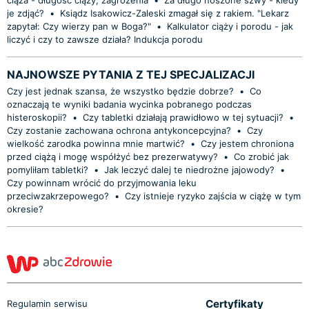
je zdjąć?
•
Ksiądz Isakowicz-Zaleski zmagał się z rakiem. "Lekarz
zapytał: Czy wierzy pan w Boga?"
•
Kalkulator ciąży i porodu - jak
liczyć i czy to zawsze działa? Indukcja porodu
NAJNOWSZE PYTANIA Z TEJ SPECJALIZACJI
Czy jest jednak szansa, że wszystko będzie dobrze?
•
Co
oznaczają te wyniki badania wycinka pobranego podczas
histeroskopii?
•
Czy tabletki działają prawidłowo w tej sytuacji?
•
Czy zostanie zachowana ochrona antykoncepcyjna?
•
Czy
wielkość zarodka powinna mnie martwić?
•
Czy jestem chroniona
przed ciążą i mogę współżyć bez prezerwatywy?
•
Co zrobić jak
pomyliłam tabletki?
•
Jak leczyć dalej te niedrożne jajowody?
•
Czy powinnam wrócić do przyjmowania leku
przeciwzakrzepowego?
•
Czy istnieje ryzyko zajścia w ciążę w tym
okresie?
Certyfikaty
Regulamin serwisu