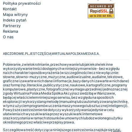
Polityka prywatności
Kontakt
Mapa witryny
Indeks pytań
Partnerzy
Reklama
O nas
ABCZDROWIE.PL JEST CZĘŚCIĄ WIRTUALNA POLSKA MEDIA S.A.
Pobieranie, zwielokrotnianie, przechowywanie lub jakiekolwiek inne
wykorzystywanie treści dostępnych w niniejszym serwisie - bez względu
na ich charakter i sposób wyrażenia (w szczególności lecz nie wyłącznie:
słowne, słowno-muzyczne, muzyczne, audiowizualne, audialne, tekstowe,
graficzne i zawarte w nich dane i informacje, bazy danych i zawarte w nich dane)
oraz formę (np. literackie, publicystyczne, naukowe, kartograficzne, programy
komputerowe, plastyczne, fotograficzne) wymaga uprzedniej i jednoznacznej
zgody Wirtualna Polska Media Spółka Akcyjna z siedzibą w Warszawie,
będącej właścicielem niniejszego serwisu, bez względu na sposób ich
eksploracji i wykorzystaną metodę (manualną lub zautomatyzowaną technikę,
w tym z użyciem programów uczenia maszynowego lub sztucznej inteligencji).
Powyższe zastrzeżenie nie dotyczy wykorzystywania jedynie w celu
ułatwienia ich wyszukiwania przez wyszukiwarki internetowe
oraz korzystania w ramach stosunków umownych lub dozwolonego użytku
określonego przez właściwe przepisy prawa.
Szczegółowa treść dotycząca niniejszego zastrzeżenia znajduje się
tutaj.