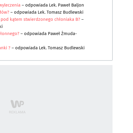
wyleczenia
– odpowiada
Lek. Paweł Baljon
złów?
– odpowiada
Lek. Tomasz Budlewski
C pod kątem stwierdzonego chłoniaka B?
–
ki
chłonnego?
– odpowiada
Paweł Żmuda-
nki ?
– odpowiada
Lek. Tomasz Budlewski