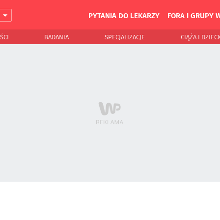
PYTANIA DO LEKARZY
FORA I GRUPY 
J
ŚCI
BADANIA
SPECJALIZACJE
CIĄŻA I DZIEC