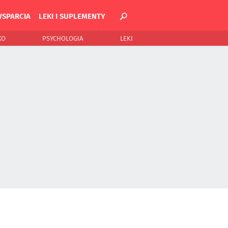
WSPARCIA
LEKI I SUPLEMENTY
KO
PSYCHOLOGIA
LEKI