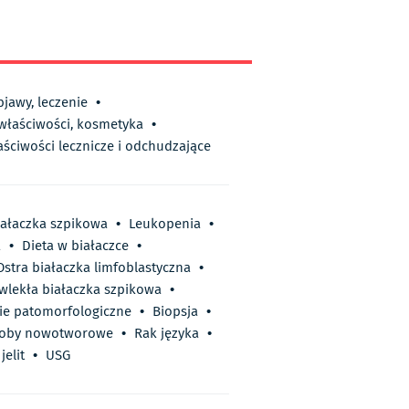
bjawy, leczenie
•
 właściwości, kosmetyka
•
aściwości lecznicze i odchudzające
iałaczka szpikowa
•
Leukopenia
•
a
•
Dieta w białaczce
•
Ostra białaczka limfoblastyczna
•
wlekła białaczka szpikowa
•
ie patomorfologiczne
•
Biopsja
•
oby nowotworowe
•
Rak języka
•
elit
•
USG