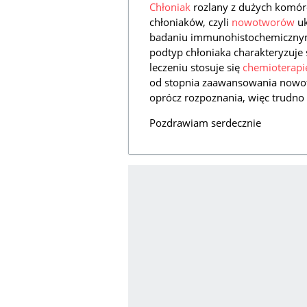
Chłoniak
rozlany z dużych komóre
chłoniaków, czyli
nowotworów
uk
badaniu immunohistochemicznym (i
podtyp chłoniaka charakteryzuje 
leczeniu stosuje się
chemioterapi
od stopnia zaawansowania nowotw
oprócz rozpoznania, więc trudno 
Pozdrawiam serdecznie