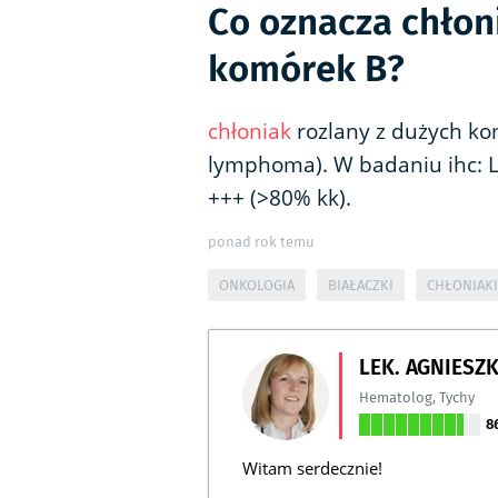
Co oznacza chłon
komórek B?
chłoniak
rozlany z dużych kom
lymphoma). W badaniu ihc: LCA
+++ (>80% kk).
ponad rok temu
ONKOLOGIA
BIAŁACZKI
CHŁONIAKI
LEK. AGNIESZ
Hematolog
,
Tychy
8
Witam serdecznie!