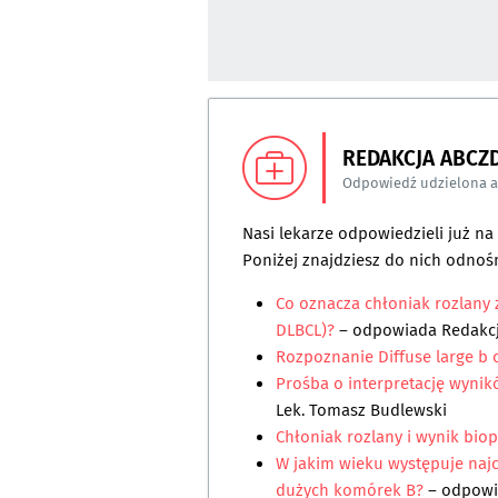
REDAKCJA ABCZ
Odpowiedź udzielona 
Nasi lekarze odpowiedzieli już n
Poniżej znajdziesz do nich odnośn
Co oznacza chłoniak rozlany 
DLBCL)?
– odpowiada
Redakc
Rozpoznanie Diffuse large b
Prośba o interpretację wyni
Lek. Tomasz Budlewski
Chłoniak rozlany i wynik biops
W jakim wieku występuje naj
dużych komórek B?
– odpow