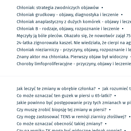
Chłoniak: strategia zwodniczych objawów
•
Chłoniak grudkowy - objawy, diagnostyka i leczenie
•
Chłoniak anaplastyczny z dużych komórek - objawy i lecz
Chłoniak B - rodzaje, objawy, rozpoznanie i leczenie
•
Męczyły ją bóle pleców. Okazało się, że nowotwór zajął 75
24-latka zignorowała kaszel. Nie wiedziała, że cierpi na
Chłoniak nieziarniczy - przyczyny, objawy, rozpoznanie i l
Znany aktor ma chłoniaka. Pierwszy objaw był widoczny
Choroby limfoproliferacyjne - przyczyny, objawy i leczenie
Jak leczyć te zmiany w obrębie członka?
•
Jak rozumieć t
Co może oznaczać ten guzek w piersi u 65-latki?
•
Jakie powinno być postępowanie przy tych zmianach w pi
Czy muszę zrobić biopsję tej zmiany w piersi?
•
Czy mogę zastosować TENS w remisji ziarnicy złośliwej?
•
Co może oznaczać obecność takiej zmiany?
•
Czy na wyniku TK mogą być widoczne jednak ropnie?
•