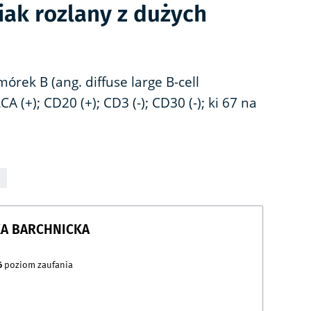
iak rozlany z dużych
órek B (ang. diffuse large B-cell
 (+); CD20 (+); CD3 (-); CD30 (-); ki 67 na
KA BARCHNICKA
6
poziom zaufania