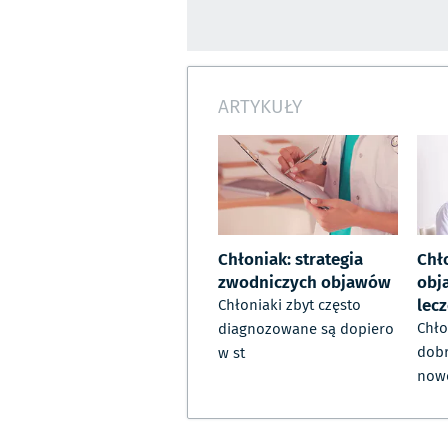
ARTYKUŁY
Chłoniak: strategia
Chł
zwodniczych objawów
obj
lec
Chłoniaki zbyt często
Chło
diagnozowane są dopiero
dob
w st
now