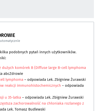
DROWIE
automatycznie
a kilka podobnych pytań innych użytkowników.
iki:
z dużych komórek B (Diffuse large B-cell lymphoma
ja abcZdrowie
 cell lymphoma
– odpowiada
Lek. Zbigniew Żurawski
ków reakcji immunohistochemicznych
– odpowiada
ji u 35-latka
– odpowiada
Lek. Zbigniew Żurawski
częstsza zachorowalność na chłoniaka rozlanego z
iada
Lek. Tomasz Budlewski