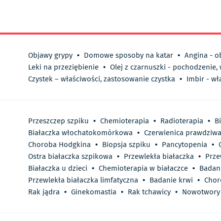
Objawy grypy
•
Domowe sposoby na katar
•
Angina - o
Leki na przeziębienie
•
Olej z czarnuszki - pochodzenie,
Czystek – właściwości, zastosowanie czystka
•
Imbir - wł
Przeszczep szpiku
•
Chemioterapia
•
Radioterapia
•
B
Białaczka włochatokomórkowa
•
Czerwienica prawdziw
Choroba Hodgkina
•
Biopsja szpiku
•
Pancytopenia
•
Ostra białaczka szpikowa
•
Przewlekła białaczka
•
Prze
Białaczka u dzieci
•
Chemioterapia w białaczce
•
Badan
Przewlekła białaczka limfatyczna
•
Badanie krwi
•
Chor
Rak jądra
•
Ginekomastia
•
Rak tchawicy
•
Nowotwory j