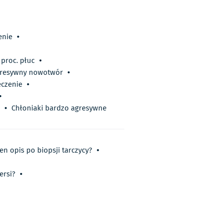
enie
•
 proc. płuc
•
 agresywny nowotwór
•
eczenie
•
•
•
Chłoniaki bardzo agresywne
en opis po biopsji tarczycy?
•
ersi?
•