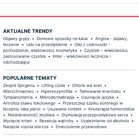
AKTUALNE TRENDY
Objawy grypy
•
Domowe sposoby na katar
•
Angina - objawy,
leczenie
•
Leki na przeziębienie
•
Olej z czarnuszki -
pochodzenie, właściwości, kosmetyka
•
Czystek – właściwości,
zastosowanie czystka
•
Imbir - właściwości lecznicze i
odchudzające
POPULARNE TEMATY
Zespół Sjörgena
•
Lifting czoła
•
Chlorki we krwi
•
Wierzchniactwo
•
Hipereozynofilia
•
Tamowanie krwotoku
•
Tympanometria
•
Mikrodermabrazja
•
Usunięcie języka
•
Artroliza stawu łokciowego
•
Przeszczep szpiku kostnego w
leczeniu raka piersi
•
Usuwanie torbieli
•
Krioterapia hemoroidów
•
Niedokrwistość złośliwa
•
Stymulacja przezprzełykowa serca
•
Wycięcie krtani
•
Resekcja wątroby
•
Uzależnienie od alkoholu
•
Nacięcie ropnia stercza
•
Znieczulenie przewodowe