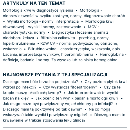
ARTYKUŁY NA TEN TEMAT
Morfologia krwi w diagnostyce łysienia
•
Morfologia -
nieprawidłowości w szpiku kostnym, normy, diagnozowanie chorób
•
Wyniki morfologii - normy, interpretacja
•
Morfologia krwi
obwodowej - wyniki i normy, zastosowanie
•
MCV -
charakterystyka, normy
•
Diagnostyka i leczenie anemii z
niedoboru żelaza
•
Bilirubina całkowita - przebieg, normy,
hiperbilirubinemia
•
​RDW CV - norma, podwyższone, obniżone,
wskazania
•
Bilirubina wolna - charakterystyka, wskazania, opis
badania, interpretacja wyników, hiperbilirubinemia
•
Hemoglobina -
definicja, badanie i normy. Za wysoka lub za niska hemoglobina
NAJNOWSZE PYTANIA Z TEJ SPECJALIZACJI
Dlaczego mam bóle brzucha po jedzeniu?
•
Czy poziom płytek krwi
wzrósł po infekcji?
•
Czy wystarczą fitoestrogeny?
•
Czy za te
krople muszę płacić całą kwotę?
•
Jak interpretować te wyniki
badań na kiłę?
•
Jak ocenić ten wynik badania morfologii krwi?
•
Jak długo może być powiększony węzeł chłonny po infekcji?
•
Dlaczego mam tą pokrzywkę od tak dawna?
•
Na co mogą
wskazywać takie wyniki i powiększony migdał?
•
Dlaczego mam to
krwawienie w trakcie stosowania leku Slinda?