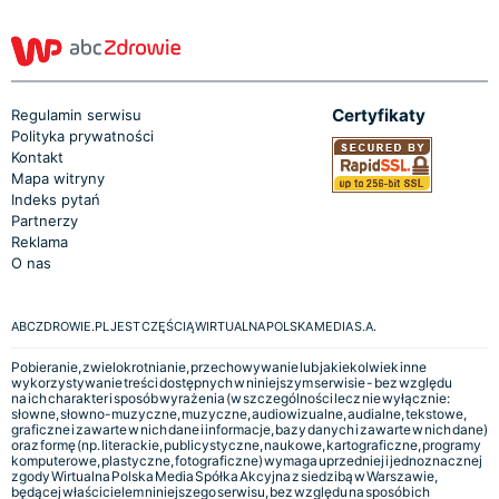
Certyfikaty
Regulamin serwisu
Polityka prywatności
Kontakt
Mapa witryny
Indeks pytań
Partnerzy
Reklama
O nas
ABCZDROWIE.PL JEST CZĘŚCIĄ WIRTUALNA POLSKA MEDIA S.A.
Pobieranie, zwielokrotnianie, przechowywanie lub jakiekolwiek inne
wykorzystywanie treści dostępnych w niniejszym serwisie - bez względu
na ich charakter i sposób wyrażenia (w szczególności lecz nie wyłącznie:
słowne, słowno-muzyczne, muzyczne, audiowizualne, audialne, tekstowe,
graficzne i zawarte w nich dane i informacje, bazy danych i zawarte w nich dane)
oraz formę (np. literackie, publicystyczne, naukowe, kartograficzne, programy
komputerowe, plastyczne, fotograficzne) wymaga uprzedniej i jednoznacznej
zgody Wirtualna Polska Media Spółka Akcyjna z siedzibą w Warszawie,
będącej właścicielem niniejszego serwisu, bez względu na sposób ich