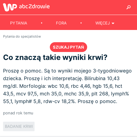
PYTANIA
FORA
WIĘCEJ
Pytania do specjalistów
SZUKAJ PYTAŃ
Co znaczą takie wyniki krwi?
Proszę o pomoc. Są to wyniki mojego 3-tygodniowego
dziecka. Proszę i ich interpretację. Bilirubina 10,43
mg/dl. Morfologia: wbc 10,6, rbc 4,46, hgb 15,6, hct
43,5, mcv 97,5, mch 35,0, mchc 35,9, plt 268, lymph%
55,1, lymph# 5,8, rdw-cv 18,2%. Proszę o pomoc.
ponad rok temu
BADANIE KRWI