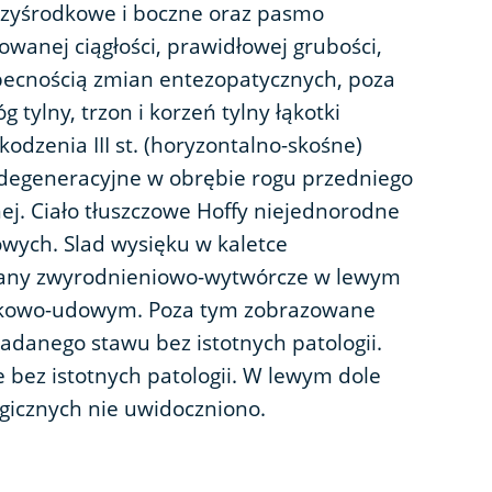
rzyśrodkowe i boczne oraz pasmo
wanej ciągłości, prawidłowej grubości,
becnością zmian entezopatycznych, poza
 tylny, trzon i korzeń tylny łąkotki
odzenia III st. (horyzontalno-skośne)
egeneracyjne w obrębie rogu przedniego
nej. Ciało tłuszczowe Hoffy niejednorodne
wych. Slad wysięku w kaletce
iany zwyrodnieniowo-wytwórcze w lewym
pkowo-udowym. Poza tym zobrazowane
adanego stawu bez istotnych patologii.
 bez istotnych patologii. W lewym dole
icznych nie uwidoczniono.