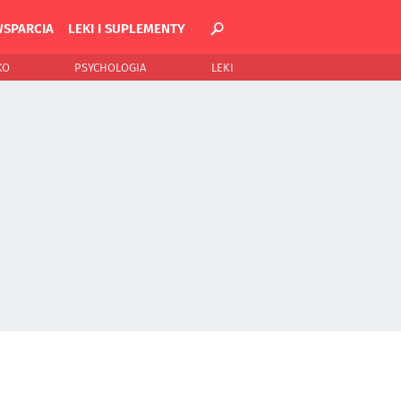
WSPARCIA
LEKI I SUPLEMENTY
KO
PSYCHOLOGIA
LEKI