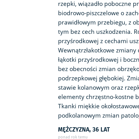
rzepki, wiązadło poboczne p
biodrowo-piszczelowe o zacho
prawidłowym przebiegu, z o
tym bez cech uszkodzenia. Róg
przyśrodkowej z cechami uszk
Wewnątrzłakotkowe zmiany d
łąkotki przyśrodkowej i bocz
bez obecności zmian obrzęko
podrzepkowej głębokiej. Zm
stawie kolanowym oraz rze
elementy chrzęstno-kostne b
Tkanki miękkie okołostawowe
podkolanowym zmian patolog
MĘŻCZYZNA, 36 LAT
ponad rok temu