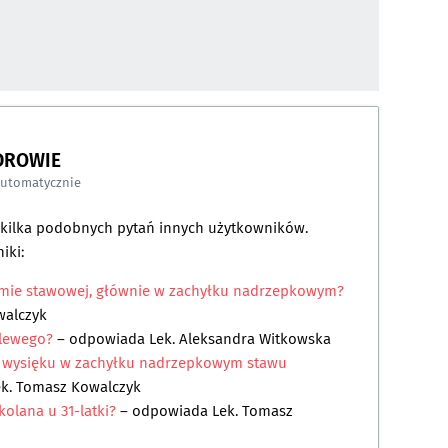
DROWIE
automatycznie
a kilka podobnych pytań innych użytkowników.
iki:
amie stawowej, głównie w zachyłku nadrzepkowym?
walczyk
 lewego?
– odpowiada
Lek. Aleksandra Witkowska
o wysięku w zachyłku nadrzepkowym stawu
ek. Tomasz Kowalczyk
olana u 31-latki?
– odpowiada
Lek. Tomasz