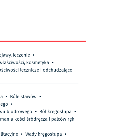
bjawy, leczenie
•
 właściwości, kosmetyka
•
aściwości lecznicze i odchudzające
ka
•
Bóle stawów
•
wego
•
awu biodrowego
•
Ból kręgosłupa
•
mania kości śródręcza i palców ręki
litacyjne
•
Wady kręgosłupa
•