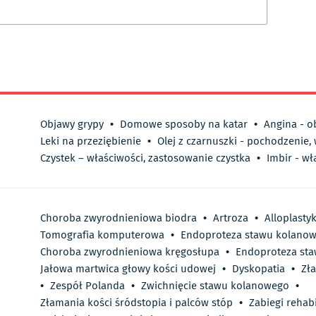
Objawy grypy
•
Domowe sposoby na katar
•
Angina - o
Leki na przeziębienie
•
Olej z czarnuszki - pochodzenie,
Czystek – właściwości, zastosowanie czystka
•
Imbir - wł
Choroba zwyrodnieniowa biodra
•
Artroza
•
Alloplasty
Tomografia komputerowa
•
Endoproteza stawu kolano
Choroba zwyrodnieniowa kręgosłupa
•
Endoproteza st
Jałowa martwica głowy kości udowej
•
Dyskopatia
•
Zła
•
Zespół Polanda
•
Zwichnięcie stawu kolanowego
•
Złamania kości śródstopia i palców stóp
•
Zabiegi rehabi