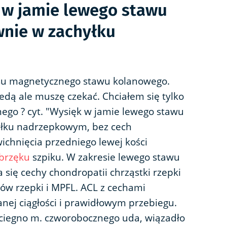
 w jamie lewego stawu
nie w zachyłku
su magnetycznego stawu kolanowego.
dą ale muszę czekać. Chciałem się tylko
ego ? cyt. "Wysięk w jamie lewego stawu
yłku nadrzepkowym, bez cech
ichnięcia przedniego lewej kości
brzęku
szpiku. W zakresie lewego stawu
się cechy chondropatii chrząstki rzepki
zków rzepki i MPFL. ACL z cechami
wanej ciągłości i prawidłowym przebiegu.
zciegno m. czworobocznego uda, wiązadło