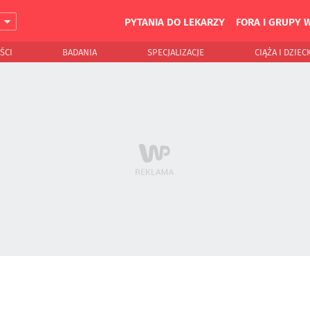
PYTANIA DO LEKARZY
FORA I GRUPY 
J
ŚCI
BADANIA
SPECJALIZACJE
CIĄŻA I DZIEC