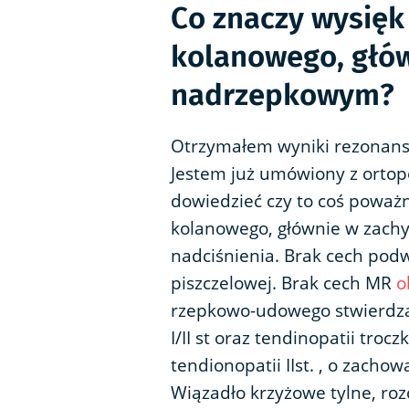
Co znaczy wysięk
kolanowego, głów
nadrzepkowym?
Otrzymałem wyniki rezonan
Jestem już umówiony z ortope
dowiedzieć czy to coś poważn
kolanowego, głównie w zach
nadciśnienia. Brak cech podw
piszczelowej. Brak cech MR
o
rzepkowo-udowego stwierdza 
I/II st oraz tendinopatii troc
tendionopatii IIst. , o zacho
Wiązadło krzyżowe tylne, ro