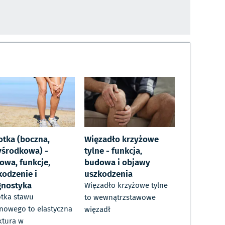
otka (boczna,
Więzadło krzyżowe
yśrodkowa) -
tylne - funkcja,
owa, funkcje,
budowa i objawy
kodzenie i
uszkodzenia
gnostyka
Więzadło krzyżowe tylne
tka stawu
to wewnątrzstawowe
nowego to elastyczna
więzadł
ktura w