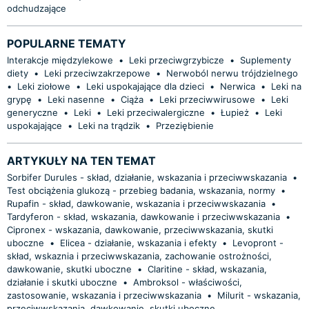
odchudzające
POPULARNE TEMATY
Interakcje międzylekowe
•
Leki przeciwgrzybicze
•
Suplementy
diety
•
Leki przeciwzakrzepowe
•
Nerwoból nerwu trójdzielnego
•
Leki ziołowe
•
Leki uspokajające dla dzieci
•
Nerwica
•
Leki na
grypę
•
Leki nasenne
•
Ciąża
•
Leki przeciwwirusowe
•
Leki
generyczne
•
Leki
•
Leki przeciwalergiczne
•
Łupież
•
Leki
uspokajające
•
Leki na trądzik
•
Przeziębienie
ARTYKUŁY NA TEN TEMAT
Sorbifer Durules - skład, działanie, wskazania i przeciwwskazania
•
Test obciążenia glukozą - przebieg badania, wskazania, normy
•
Rupafin - skład, dawkowanie, wskazania i przeciwwskazania
•
Tardyferon - skład, wskazania, dawkowanie i przeciwwskazania
•
Cipronex - wskazania, dawkowanie, przeciwwskazania, skutki
uboczne
•
Elicea - działanie, wskazania i efekty
•
Levopront -
skład, wskaznia i przeciwwskazania, zachowanie ostrożności,
dawkowanie, skutki uboczne
•
Claritine - skład, wskazania,
działanie i skutki uboczne
•
Ambroksol - właściwości,
zastosowanie, wskazania i przeciwwskazania
•
Milurit - wskazania,
przeciwwskazania, dawkowanie, skutki uboczne