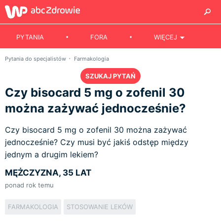
PYTANIA
FORA
WIĘCEJ
Pytania do specjalistów
Farmakologia
SZUKAJ PYTAŃ
Czy bisocard 5 mg o zofenil 30
można zażywać jednocześnie?
Czy bisocard 5 mg o zofenil 30 można zażywać
jednocześnie? Czy musi być jakiś odstęp między
jednym a drugim lekiem?
MĘŻCZYZNA, 35 LAT
ponad rok temu
FARMAKOLOGIA
STOSOWANIE LEKÓW