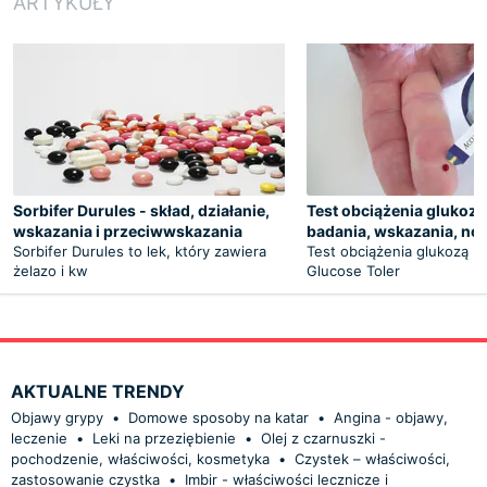
ARTYKUŁY
Sorbifer Durules - skład, działanie,
Test obciążenia glukozą
wskazania i przeciwwskazania
badania, wskazania, no
Sorbifer Durules to lek, który zawiera
Test obciążenia glukozą (
żelazo i kw
Glucose Toler
AKTUALNE TRENDY
Objawy grypy
•
Domowe sposoby na katar
•
Angina - objawy,
leczenie
•
Leki na przeziębienie
•
Olej z czarnuszki -
pochodzenie, właściwości, kosmetyka
•
Czystek – właściwości,
zastosowanie czystka
•
Imbir - właściwości lecznicze i