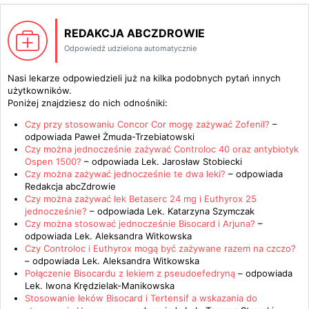
REDAKCJA ABCZDROWIE
Odpowiedź udzielona automatycznie
Nasi lekarze odpowiedzieli już na kilka podobnych pytań innych
użytkowników.
Poniżej znajdziesz do nich odnośniki:
Czy przy stosowaniu Concor Cor mogę zażywać Zofenil?
–
odpowiada
Paweł Żmuda-Trzebiatowski
Czy można jednocześnie zażywać Controloc 40 oraz antybiotyk
Ospen 1500?
– odpowiada
Lek. Jarosław Stobiecki
Czy można zażywać jednocześnie te dwa leki?
– odpowiada
Redakcja abcZdrowie
Czy można zażywać lek Betaserc 24 mg i Euthyrox 25
jednocześnie?
– odpowiada
Lek. Katarzyna Szymczak
Czy można stosować jednocześnie Bisocard i Arjuna?
–
odpowiada
Lek. Aleksandra Witkowska
Czy Controloc i Euthyrox mogą być zażywane razem na czczo?
– odpowiada
Lek. Aleksandra Witkowska
Połączenie Bisocardu z lekiem z pseudoefedryną
– odpowiada
Lek. Iwona Krędzielak-Manikowska
Stosowanie leków Bisocard i Tertensif a wskazania do