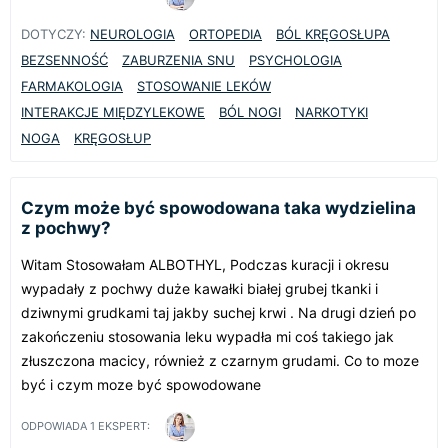
DOTYCZY:
NEUROLOGIA
ORTOPEDIA
BÓL KRĘGOSŁUPA
BEZSENNOŚĆ
ZABURZENIA SNU
PSYCHOLOGIA
FARMAKOLOGIA
STOSOWANIE LEKÓW
INTERAKCJE MIĘDZYLEKOWE
BÓL NOGI
NARKOTYKI
NOGA
KRĘGOSŁUP
Czym może być spowodowana taka wydzielina
z pochwy?
Witam Stosowałam ALBOTHYL, Podczas kuracji i okresu
wypadały z pochwy duże kawałki białej grubej tkanki i
dziwnymi grudkami taj jakby suchej krwi . Na drugi dzień po
zakończeniu stosowania leku wypadła mi coś takiego jak
złuszczona macicy, również z czarnym grudami. Co to moze
być i czym moze być spowodowane
ODPOWIADA
1
EKSPERT: