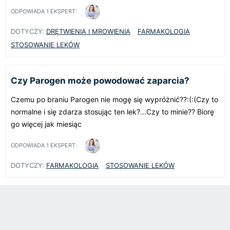
ODPOWIADA
1
EKSPERT:
DOTYCZY:
DRĘTWIENIA I MROWIENIA
FARMAKOLOGIA
STOSOWANIE LEKÓW
Czy Parogen może powodować zaparcia?
Czemu po braniu Parogen nie mogę się wypróżnić??:(:(Czy to
normalne i się zdarza stosując ten lek?...Czy to minie?? Biorę
go więcej jak miesiąc
ODPOWIADA
1
EKSPERT:
DOTYCZY:
FARMAKOLOGIA
STOSOWANIE LEKÓW