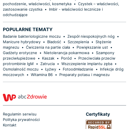
pochodzenie, właściwości, kosmetyka
•
Czystek – właściwości,
zastosowanie czystka
•
Imbir - właściwości lecznicze i
odchudzające
POPULARNE TEMATY
Badanie bakteriologiczne moczu
•
Zespół niespokojnych nóg
•
Manicure hybrydowy
•
Bladość
•
Szczepienia
•
Stężenie
magnezu
•
Ćwiczenia na partie ciała
•
Powiększanie ust
•
Gadżety erotyczne
•
Nietolerancja pokarmowa
•
Szampony
przeciwłupieżowe
•
Kaszak
•
Poród
•
Przeciwciała przeciw
protrombinie IgM
•
Zatrucia
•
Wszczepienie implantu zęba
•
Osmolalność moczu
•
Łyżwy
•
Fotoodmładzanie
•
Infekcje dróg
moczowych
•
Witamina B6
•
Preparaty potasu i magnezu
Certyfikaty
Regulamin serwisu
Polityka prywatności
Kontakt