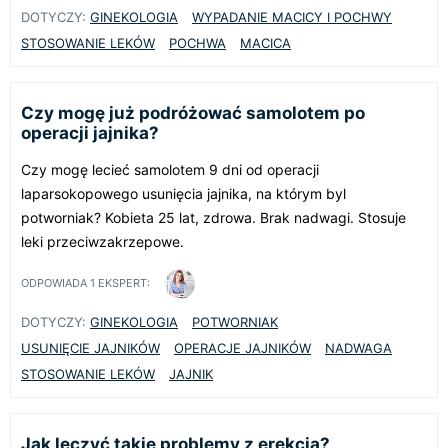
DOTYCZY:
GINEKOLOGIA
WYPADANIE MACICY I POCHWY
STOSOWANIE LEKÓW
POCHWA
MACICA
Czy mogę już podróżować samolotem po
operacji jajnika?
Czy mogę lecieć samolotem 9 dni od operacji
laparsokopowego usunięcia jajnika, na którym byl
potworniak? Kobieta 25 lat, zdrowa. Brak nadwagi. Stosuje
leki przeciwzakrzepowe.
ODPOWIADA
1
EKSPERT:
DOTYCZY:
GINEKOLOGIA
POTWORNIAK
USUNIĘCIE JAJNIKÓW
OPERACJE JAJNIKÓW
NADWAGA
STOSOWANIE LEKÓW
JAJNIK
Jak leczyć takie problemy z erekcją?