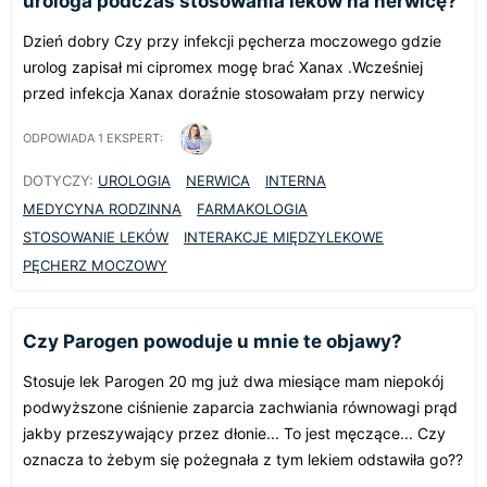
urologa podczas stosowania leków na nerwicę?
Dzień dobry Czy przy infekcji pęcherza moczowego gdzie
urolog zapisał mi cipromex mogę brać Xanax .Wcześniej
przed infekcja Xanax doraźnie stosowałam przy nerwicy
ODPOWIADA
1
EKSPERT:
DOTYCZY:
UROLOGIA
NERWICA
INTERNA
MEDYCYNA RODZINNA
FARMAKOLOGIA
STOSOWANIE LEKÓW
INTERAKCJE MIĘDZYLEKOWE
PĘCHERZ MOCZOWY
Czy Parogen powoduje u mnie te objawy?
Stosuje lek Parogen 20 mg już dwa miesiące mam niepokój
podwyższone ciśnienie zaparcia zachwiania równowagi prąd
jakby przeszywający przez dłonie... To jest męczące... Czy
oznacza to żebym się pożegnała z tym lekiem odstawiła go??