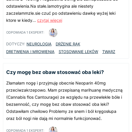
odstawienia.Na stałe.lamotrygina ale niestety
zaczelammzle.sie czuć po odstawieniu dawkę wyżej leki
ktore w kiedy...
czytaj więcej
ODPOWIADA
1
EKSPERT:
DOTYCZY:
NEUROLOGIA
DRŻENIE RĄK
DRĘTWIENIA I MROWIENIA
STOSOWANIE LEKÓW
TWARZ
Czy mogę bez obaw stosować oba leki?
Złamałam nogę i przyjmuję obecnie Neoparin 40mg
przeciwzakrzepowo. Mam przepisaną marihuanę medyczną
(Cannabis flos Cantourage) ze względu na przewlekłe bóle i
bezsenność, czy mogę bez obaw stosować oba leki?
Odstawiłam chwilowo Problemy ze snem i ból kręgosłupa
oraz ból nogi nie dają mi normalnie funkcjonować.
ODPOWIADA
1
EKSPERT: