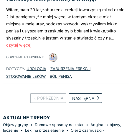
Witam,mam 20 lat,zaburzenia erekcji towarzyszą mi od około
2 lat,pamiętam ,że mniej więcej w tamtym okresie miał
miejsce u mnie uraz,podczas wzwodu wykrzywiłem lekko
penisa i usłyszałem trzask,nie było bólu ani krwiaka,tylko
słyszalny trzask.Nie jestem w stanie stwierdzić czy na...
czytaj więcej
ODPOWIADA
1
EKSPERT:
DOTYCZY:
UROLOGIA
ZABURZENIA EREKCJI
STOSOWANIE LEKÓW
BÓL PENISA
POPRZEDNIA
NASTĘPNA
AKTUALNE TRENDY
Objawy grypy
•
Domowe sposoby na katar
•
Angina - objawy,
leczenie
•
Leki na przeziębienie
•
Olej z czarnuszki -