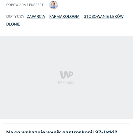
ODPOWIADA
1
EKSPERT:
DOTYCZY:
ZAPARCIA
FARMAKOLOGIA
STOSOWANIE LEKÓW
DŁONIE
Na co wskazuje wynik gastroskopii 37-latki?