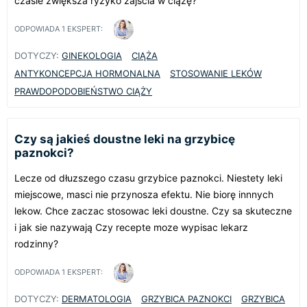
czasie zwiększa ryzyko zajścia w ciążę?
ODPOWIADA
1
EKSPERT:
DOTYCZY:
GINEKOLOGIA
CIĄŻA
ANTYKONCEPCJA HORMONALNA
STOSOWANIE LEKÓW
PRAWDOPODOBIEŃSTWO CIĄŻY
Czy są jakieś doustne leki na grzybicę
paznokci?
Lecze od dłuzszego czasu grzybice paznokci. Niestety leki
miejscowe, masci nie przynosza efektu. Nie biorę innnych
lekow. Chce zaczac stosowac leki doustne. Czy sa skuteczne
i jak sie nazywają Czy recepte moze wypisac lekarz
rodzinny?
ODPOWIADA
1
EKSPERT:
DOTYCZY:
DERMATOLOGIA
GRZYBICA PAZNOKCI
GRZYBICA