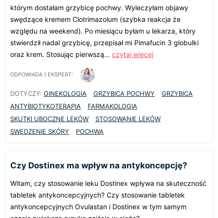
którym dostałam grzybicę pochwy. Wyleczyłam objawy
swędzące kremem Clotrimazolum (szybka reakcja że
względu na weekend). Po miesiącu byłam u lekarza, który
stwierdził nadal grzybicę, przepisał mi Pimafucin 3 globulki
oraz krem. Stosując pierwszą...
czytaj więcej
ODPOWIADA
1
EKSPERT:
DOTYCZY:
GINEKOLOGIA
GRZYBICA POCHWY
GRZYBICA
ANTYBIOTYKOTERAPIA
FARMAKOLOGIA
SKUTKI UBOCZNE LEKÓW
STOSOWANIE LEKÓW
SWĘDZENIE SKÓRY
POCHWA
Czy Dostinex ma wpływ na antykoncepcję?
Witam, czy stosowanie leku Dostinex wpływa na skuteczność
tabletek antykoncepcyjnych? Czy stosowanie tabletek
antykoncepcyjnych Ovulastan i Dostinex w tym samym