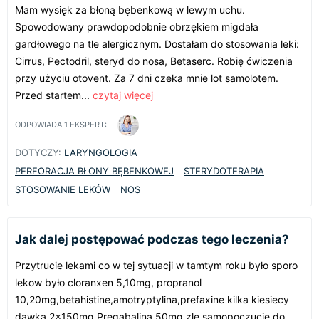
Mam wysięk za błoną bębenkową w lewym uchu.
Spowodowany prawdopodobnie obrzękiem migdała
gardłowego na tle alergicznym. Dostałam do stosowania leki:
Cirrus, Pectodril, steryd do nosa, Betaserc. Robię ćwiczenia
przy użyciu otovent. Za 7 dni czeka mnie lot samolotem.
Przed startem...
czytaj więcej
ODPOWIADA
1
EKSPERT:
DOTYCZY:
LARYNGOLOGIA
PERFORACJA BŁONY BĘBENKOWEJ
STERYDOTERAPIA
STOSOWANIE LEKÓW
NOS
Jak dalej postępować podczas tego leczenia?
Przytrucie lekami co w tej sytuacji w tamtym roku było sporo
lekow było cloranxen 5,10mg, propranol
10,20mg,betahistine,amotryptylina,prefaxine kilka kiesiecy
dawka 2x150mg Pregabalina 50mg zle samopoczucie do