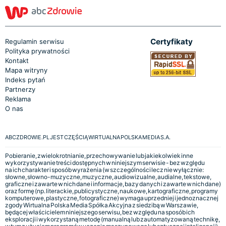
Certyfikaty
Regulamin serwisu
Polityka prywatności
Kontakt
Mapa witryny
Indeks pytań
Partnerzy
Reklama
O nas
ABCZDROWIE.PL JEST CZĘŚCIĄ WIRTUALNA POLSKA MEDIA S.A.
Pobieranie, zwielokrotnianie, przechowywanie lub jakiekolwiek inne
wykorzystywanie treści dostępnych w niniejszym serwisie - bez względu
na ich charakter i sposób wyrażenia (w szczególności lecz nie wyłącznie:
słowne, słowno-muzyczne, muzyczne, audiowizualne, audialne, tekstowe,
graficzne i zawarte w nich dane i informacje, bazy danych i zawarte w nich dane)
oraz formę (np. literackie, publicystyczne, naukowe, kartograficzne, programy
komputerowe, plastyczne, fotograficzne) wymaga uprzedniej i jednoznacznej
zgody Wirtualna Polska Media Spółka Akcyjna z siedzibą w Warszawie,
będącej właścicielem niniejszego serwisu, bez względu na sposób ich
eksploracji i wykorzystaną metodę (manualną lub zautomatyzowaną technikę,