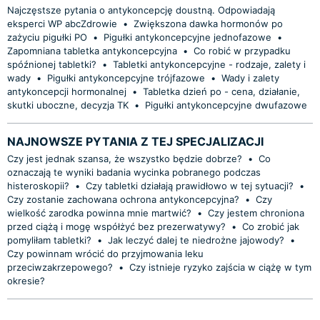
Najczęstsze pytania o antykoncepcję doustną. Odpowiadają
eksperci WP abcZdrowie
•
Zwiększona dawka hormonów po
zażyciu pigułki PO
•
Pigułki antykoncepcyjne jednofazowe
•
Zapomniana tabletka antykoncepcyjna
•
Co robić w przypadku
spóźnionej tabletki?
•
Tabletki antykoncepcyjne - rodzaje, zalety i
wady
•
Pigułki antykoncepcyjne trójfazowe
•
Wady i zalety
antykoncepcji hormonalnej
•
Tabletka dzień po - cena, działanie,
skutki uboczne, decyzja TK
•
Pigułki antykoncepcyjne dwufazowe
NAJNOWSZE PYTANIA Z TEJ SPECJALIZACJI
Czy jest jednak szansa, że wszystko będzie dobrze?
•
Co
oznaczają te wyniki badania wycinka pobranego podczas
histeroskopii?
•
Czy tabletki działają prawidłowo w tej sytuacji?
•
Czy zostanie zachowana ochrona antykoncepcyjna?
•
Czy
wielkość zarodka powinna mnie martwić?
•
Czy jestem chroniona
przed ciążą i mogę współżyć bez prezerwatywy?
•
Co zrobić jak
pomyliłam tabletki?
•
Jak leczyć dalej te niedrożne jajowody?
•
Czy powinnam wrócić do przyjmowania leku
przeciwzakrzepowego?
•
Czy istnieje ryzyko zajścia w ciążę w tym
okresie?