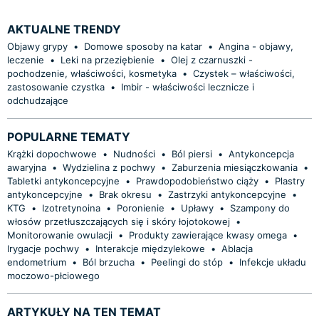
AKTUALNE TRENDY
Objawy grypy
•
Domowe sposoby na katar
•
Angina - objawy,
leczenie
•
Leki na przeziębienie
•
Olej z czarnuszki -
pochodzenie, właściwości, kosmetyka
•
Czystek – właściwości,
zastosowanie czystka
•
Imbir - właściwości lecznicze i
odchudzające
POPULARNE TEMATY
Krążki dopochwowe
•
Nudności
•
Ból piersi
•
Antykoncepcja
awaryjna
•
Wydzielina z pochwy
•
Zaburzenia miesiączkowania
•
Tabletki antykoncepcyjne
•
Prawdopodobieństwo ciąży
•
Plastry
antykoncepcyjne
•
Brak okresu
•
Zastrzyki antykoncepcyjne
•
KTG
•
Izotretynoina
•
Poronienie
•
Upławy
•
Szampony do
włosów przetłuszczających się i skóry łojotokowej
•
Monitorowanie owulacji
•
Produkty zawierające kwasy omega
•
Irygacje pochwy
•
Interakcje międzylekowe
•
Ablacja
endometrium
•
Ból brzucha
•
Peelingi do stóp
•
Infekcje układu
moczowo-płciowego
ARTYKUŁY NA TEN TEMAT