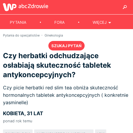
PYTANIA
FORA
WIĘCEJ
Pytania do specjalistów
Ginekologia
SZUKAJ PYTAŃ
Czy herbatki odchudzające
osłabiają skuteczność tabletek
antykoncepcyjnych?
Czy picie herbatki red slim tea obniża skuteczność
hormonalnych tabletek antykoncepcyjnych ( konkretnie
yasminelle)
KOBIETA, 31 LAT
ponad rok temu