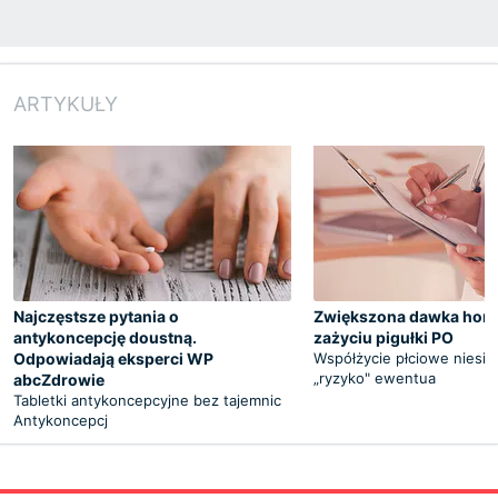
ARTYKUŁY
Najczęstsze pytania o
Zwiększona dawka hor
antykoncepcję doustną.
zażyciu pigułki PO
Odpowiadają eksperci WP
Współżycie płciowe niesie
„ryzyko" ewentua
abcZdrowie
Tabletki antykoncepcyjne bez tajemnic
Antykoncepcj