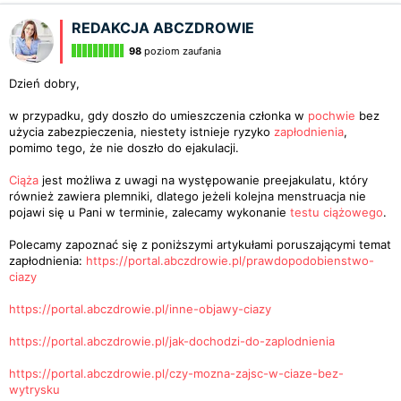
REDAKCJA ABCZDROWIE
98
poziom zaufania
Dzień dobry,
w przypadku, gdy doszło do umieszczenia członka w
pochwie
bez
użycia zabezpieczenia, niestety istnieje ryzyko
zapłodnienia
,
pomimo tego, że nie doszło do ejakulacji.
Ciąża
jest możliwa z uwagi na występowanie preejakulatu, który
również zawiera plemniki, dlatego jeżeli kolejna menstruacja nie
pojawi się u Pani w terminie, zalecamy wykonanie
testu ciążowego
.
Polecamy zapoznać się z poniższymi artykułami poruszającymi temat
zapłodnienia:
https://portal.abczdrowie.pl/prawdopodobienstwo-
ciazy
https://portal.abczdrowie.pl/inne-objawy-ciazy
https://portal.abczdrowie.pl/jak-dochodzi-do-zaplodnienia
https://portal.abczdrowie.pl/czy-mozna-zajsc-w-ciaze-bez-
wytrysku