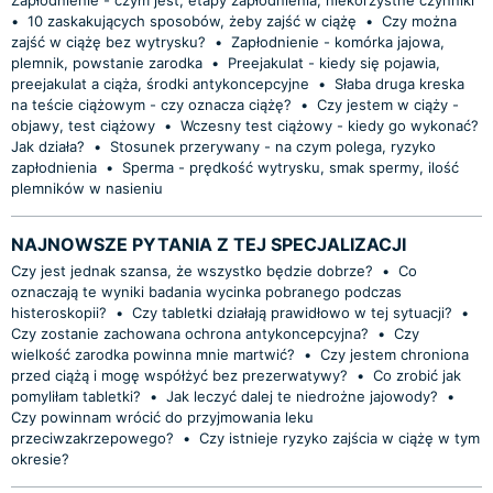
•
10 zaskakujących sposobów, żeby zajść w ciążę
•
Czy można
zajść w ciążę bez wytrysku?
•
Zapłodnienie - komórka jajowa,
plemnik, powstanie zarodka
•
Preejakulat - kiedy się pojawia,
preejakulat a ciąża, środki antykoncepcyjne
•
Słaba druga kreska
na teście ciążowym - czy oznacza ciążę?
•
Czy jestem w ciąży -
objawy, test ciążowy
•
Wczesny test ciążowy - kiedy go wykonać?
Jak działa?
•
Stosunek przerywany - na czym polega, ryzyko
zapłodnienia
•
Sperma - prędkość wytrysku, smak spermy, ilość
plemników w nasieniu
NAJNOWSZE PYTANIA Z TEJ SPECJALIZACJI
Czy jest jednak szansa, że wszystko będzie dobrze?
•
Co
oznaczają te wyniki badania wycinka pobranego podczas
histeroskopii?
•
Czy tabletki działają prawidłowo w tej sytuacji?
•
Czy zostanie zachowana ochrona antykoncepcyjna?
•
Czy
wielkość zarodka powinna mnie martwić?
•
Czy jestem chroniona
przed ciążą i mogę współżyć bez prezerwatywy?
•
Co zrobić jak
pomyliłam tabletki?
•
Jak leczyć dalej te niedrożne jajowody?
•
Czy powinnam wrócić do przyjmowania leku
przeciwzakrzepowego?
•
Czy istnieje ryzyko zajścia w ciążę w tym
okresie?