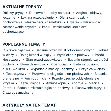
AKTUALNE TRENDY
Objawy grypy
•
Domowe sposoby na katar
•
Angina - objawy,
leczenie
•
Leki na przeziębienie
•
Olej z czarnuszki -
pochodzenie, właściwości, kosmetyka
•
Czystek – właściwości,
zastosowanie czystka
•
Imbir - właściwości lecznicze i
odchudzające
POPULARNE TEMATY
Cukrzyca ciążowa
•
Badanie przeciwciał odpornościowych u kobiet
w ciąży
•
Dolegliwości w ciąży
•
Wydzielina z pochwy
•
Poród
kleszczowy
•
Stan przedrzucawkowy
•
Badanie stopnia czystości
pochwy
•
Błona dziewicza
•
Próżnociąg
•
Badanie poziomu
bHCG we krwi
•
Wypadanie macicy i pochwy
•
Grzybica w ciąży
•
Test ciążowy
•
Przerwanie ciągłości błon płodowych
•
Badania
prenatalne
•
Amniopunkcja
•
Przedwczesne oddzielenie się
łożyska
•
Ciąża urojona
•
Amnioskopia
•
Aborcja
•
Macica
•
Poród
•
Badanie mikrobiologiczne pochwy
•
Planowanie ciąży
•
Ciąża pozamaciczna
ARTYKUŁY NA TEN TEMAT
Zapłodnienie - czym jest, etapy zapłodnienia, niekorzystne czynniki