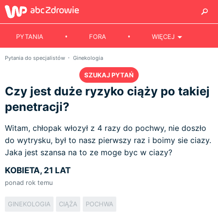
PYTANIA
FORA
WIĘCEJ
Pytania do specjalistów
Ginekologia
SZUKAJ PYTAŃ
Czy jest duże ryzyko ciąży po takiej
penetracji?
Witam, chłopak włozył z 4 razy do pochwy, nie doszło
do wytrysku, był to nasz pierwszy raz i boimy sie ciazy.
Jaka jest szansa na to ze moge byc w ciazy?
KOBIETA, 21 LAT
ponad rok temu
GINEKOLOGIA
CIĄŻA
POCHWA