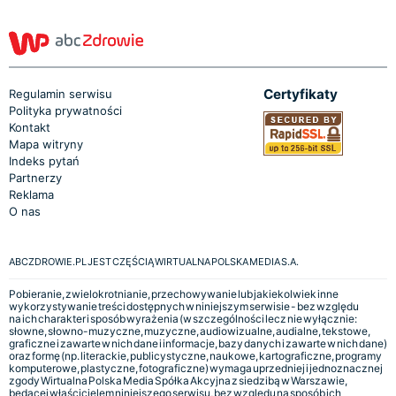
Certyfikaty
Regulamin serwisu
Polityka prywatności
Kontakt
Mapa witryny
Indeks pytań
Partnerzy
Reklama
O nas
ABCZDROWIE.PL JEST CZĘŚCIĄ WIRTUALNA POLSKA MEDIA S.A.
Pobieranie, zwielokrotnianie, przechowywanie lub jakiekolwiek inne
wykorzystywanie treści dostępnych w niniejszym serwisie - bez względu
na ich charakter i sposób wyrażenia (w szczególności lecz nie wyłącznie:
słowne, słowno-muzyczne, muzyczne, audiowizualne, audialne, tekstowe,
graficzne i zawarte w nich dane i informacje, bazy danych i zawarte w nich dane)
oraz formę (np. literackie, publicystyczne, naukowe, kartograficzne, programy
komputerowe, plastyczne, fotograficzne) wymaga uprzedniej i jednoznacznej
zgody Wirtualna Polska Media Spółka Akcyjna z siedzibą w Warszawie,
będącej właścicielem niniejszego serwisu, bez względu na sposób ich