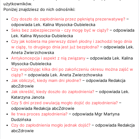
użytkowników.
Poniżej znajdziesz do nich odnośniki:
Czy doszło do zapłodnienia przez pękniętą prezerwatywę?
–
odpowiada
Lek. Kalina Wysocka-Dubielecka
Seks bez zabezpieczenia - czy mogę być w ciąży?
– odpowiada
Lek. Kalina Wysocka-Dubielecka
Czy jak kobieta ma pierwszy dzień płodny i zachodzi tego dnia
w ciążę, to drugiego dnia jest już bezpłodna?
– odpowiada
Lek.
Aneta Zwierzchowska
Antykoncepcja i aspekt z nią związany
– odpowiada
Lek. Kalina
Wysocka-Dubielecka
Czy współżyjąc kilka dni po zakończeniu okresu można zajść w
ciążę?
– odpowiada
Lek. Aneta Zwierzchowska
Jak obliczyć, kiedy mam dni płodne?
– odpowiada
Redakcja
abcZdrowie
Jak określić, kiedy doszło do zapłodnienia?
– odpowiada
Lek.
Katarzyna Janota
Czy 5 dni przed owulacją mogło dojść do zapłodnienia?
–
odpowiada
Redakcja abcZdrowie
Ile trwa proces zapłodnienia?
– odpowiada
Mgr Martyna
Dudzińska
Czy do zapłodnienia mogło jednak dojść?
– odpowiada
Redakcja
abcZdrowie