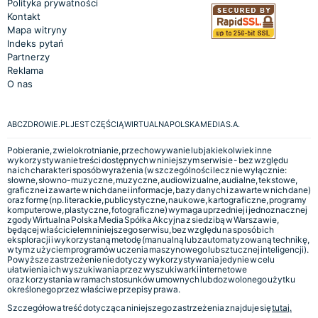
Polityka prywatności
Kontakt
Mapa witryny
Indeks pytań
Partnerzy
Reklama
O nas
ABCZDROWIE.PL JEST CZĘŚCIĄ WIRTUALNA POLSKA MEDIA S.A.
Pobieranie, zwielokrotnianie, przechowywanie lub jakiekolwiek inne
wykorzystywanie treści dostępnych w niniejszym serwisie - bez względu
na ich charakter i sposób wyrażenia (w szczególności lecz nie wyłącznie:
słowne, słowno-muzyczne, muzyczne, audiowizualne, audialne, tekstowe,
graficzne i zawarte w nich dane i informacje, bazy danych i zawarte w nich dane)
oraz formę (np. literackie, publicystyczne, naukowe, kartograficzne, programy
komputerowe, plastyczne, fotograficzne) wymaga uprzedniej i jednoznacznej
zgody Wirtualna Polska Media Spółka Akcyjna z siedzibą w Warszawie,
będącej właścicielem niniejszego serwisu, bez względu na sposób ich
eksploracji i wykorzystaną metodę (manualną lub zautomatyzowaną technikę,
w tym z użyciem programów uczenia maszynowego lub sztucznej inteligencji).
Powyższe zastrzeżenie nie dotyczy wykorzystywania jedynie w celu
ułatwienia ich wyszukiwania przez wyszukiwarki internetowe
oraz korzystania w ramach stosunków umownych lub dozwolonego użytku
określonego przez właściwe przepisy prawa.
Szczegółowa treść dotycząca niniejszego zastrzeżenia znajduje się
tutaj.