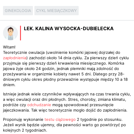
GINEKOLOGIA
CYKL MIESIĄCZKOWY
LEK. KALINA WYSOCKA-DUBIELECKA
Witam!
Teoretycznie owulacja (uwolnienie komórki jajowej dojrzałej do
zapłodnienia
) zachodzi około 14 dnia cyklu. Za pierwszy dzień cyklu
przyjmuje się pierwszy dzień krwawienia miesięcznego. Komórka
jajowa żyje około 24 godzin, jednak plemniki mają zdolność do
przeżywania w organizmie kobiety nawet 5 dni. Dlatego przy 28-
dniowym cyklu okres płodny przeważnie występuje między 10 a 18
dniem.
Istnieje jednak wiele czynników wpływających na czas trwania cyklu,
a więc owulacji oraz dni płodnych. Stres, choroby, zmiana klimatu,
podróże czy
odchudzanie
mogą spowodować przesunięcie
jajeczkowania. Tak więc teoretycznie mogło dojść do zapłodnienia.
Proponuję wykonanie
testu ciążowego
2 tygodnie po stosunku.
Jeżeli wynik będzie ujemny, dla pewności warto go powtórzyć po
kolejnych 2 tygodniach.