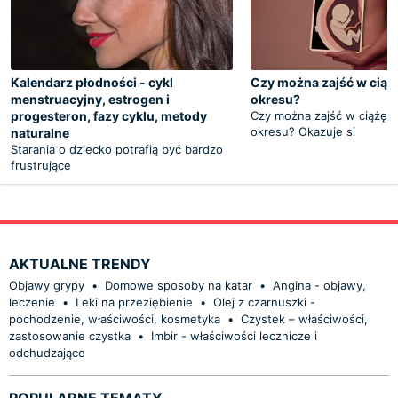
Kalendarz płodności - cykl
Czy można zajść w ciąż
menstruacyjny, estrogen i
okresu?
progesteron, fazy cyklu, metody
Czy można zajść w ciążę 
okresu? Okazuje si
naturalne
Starania o dziecko potrafią być bardzo
frustrujące
AKTUALNE TRENDY
Objawy grypy
•
Domowe sposoby na katar
•
Angina - objawy,
leczenie
•
Leki na przeziębienie
•
Olej z czarnuszki -
pochodzenie, właściwości, kosmetyka
•
Czystek – właściwości,
zastosowanie czystka
•
Imbir - właściwości lecznicze i
odchudzające
POPULARNE TEMATY