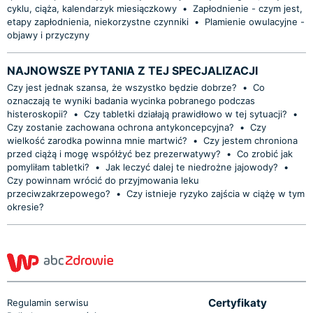
cyklu, ciąża, kalendarzyk miesiączkowy
•
Zapłodnienie - czym jest,
etapy zapłodnienia, niekorzystne czynniki
•
Plamienie owulacyjne -
objawy i przyczyny
NAJNOWSZE PYTANIA Z TEJ SPECJALIZACJI
Czy jest jednak szansa, że wszystko będzie dobrze?
•
Co
oznaczają te wyniki badania wycinka pobranego podczas
histeroskopii?
•
Czy tabletki działają prawidłowo w tej sytuacji?
•
Czy zostanie zachowana ochrona antykoncepcyjna?
•
Czy
wielkość zarodka powinna mnie martwić?
•
Czy jestem chroniona
przed ciążą i mogę współżyć bez prezerwatywy?
•
Co zrobić jak
pomyliłam tabletki?
•
Jak leczyć dalej te niedrożne jajowody?
•
Czy powinnam wrócić do przyjmowania leku
przeciwzakrzepowego?
•
Czy istnieje ryzyko zajścia w ciążę w tym
okresie?
Certyfikaty
Regulamin serwisu