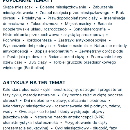
Skąpe miesiączki
•
Bolesne miesiączkowanie
•
Zaburzenia
miesiączkowania
•
Zespół napięcia przedmiesiączkowego
•
Brak
okresu
•
Prolaktyna
•
Prawdopodobieństwo ciąży
•
Inseminacja
domaciczna
•
Toksoplazmoza
•
Mięsak macicy
•
Badanie
dopplerowskie układu rozrodczego
•
Sonohisterografia
•
Histerektomia przezpochwowa z asystą laparoskopową
•
Pochwica
•
Kordocenteza
•
Zastrzyki antykoncepcyjne
•
Wyznaczanie dni płodnych
•
Badanie nasienia
•
Naturalne metody
antykoncepcji
•
Biopsja endometrium
•
Zewnętrzny obrót płodu
•
Puste jajo płodowe
•
Badania przed ciążą
•
Przerwanie błony
dziewiczej
•
USG ciąży
•
Torbiel gruczołu przedsionkowego
większego (Bartholina)
ARTYKUŁY NA TEN TEMAT
Kalendarz płodności - cykl menstruacyjny, estrogen i progesteron,
fazy cyklu, metody naturalne
•
Czy można zajść w ciążę podczas
okresu?
•
Dni niepłodne - objawy, obliczanie i płodność
•
Kalendarzyk miesiączkowy - rozpoznawanie dni płodnych, zalety,
wady
•
Owulacja - co to jest i kiedy występuje, objawy
jajeczkowania
•
Naturalne metody antykoncepcji (NPR) -
charakterystyka i skuteczność
•
Przygotowanie do ciąży
(prezentacja edukacyjna)
•
Cykl miesiączkowy - długość, fazy