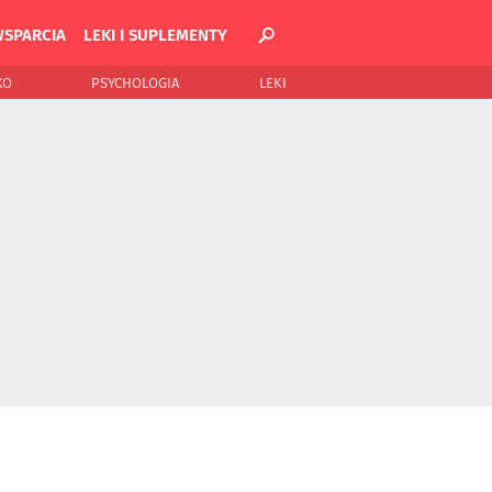
WSPARCIA
LEKI I SUPLEMENTY
KO
PSYCHOLOGIA
LEKI