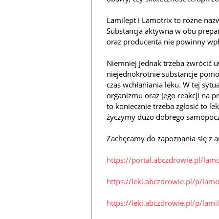
Lamilept i Lamotrix to różne na
Substancja aktywna w obu prepar
oraz producenta nie powinny wpł
Niemniej jednak trzeba zwrócić 
niejednokrotnie substancje pomo
czas wchłaniania leku. W tej syt
organizmu oraz jego reakcji na p
to koniecznie trzeba zgłosić to 
życzymy dużo dobrego samopocz
Zachęcamy do zapoznania się z a
https://portal.abczdrowie.pl/lam
https://leki.abczdrowie.pl/p/lam
https://leki.abczdrowie.pl/p/lami