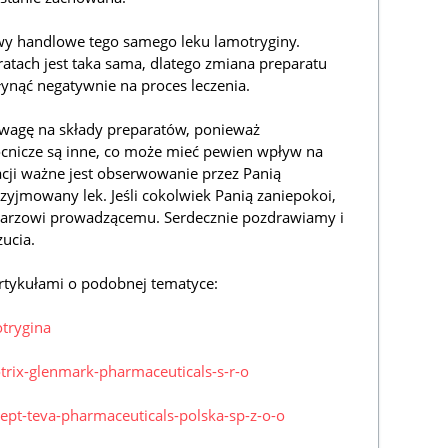
zwy handlowe tego samego leku lamotryginy.
atach jest taka sama, dlatego zmiana preparatu
ynąć negatywnie na proces leczenia.
uwagę na składy preparatów, ponieważ
cnicze są inne, co może mieć pewien wpływ na
uacji ważne jest obserwowanie przez Panią
rzyjmowany lek. Jeśli cokolwiek Panią zaniepokoi,
lekarzowi prowadzącemu. Serdecznie pozdrawiamy i
ucia.
rtykułami o podobnej tematyce:
otrygina
otrix-glenmark-pharmaceuticals-s-r-o
lept-teva-pharmaceuticals-polska-sp-z-o-o