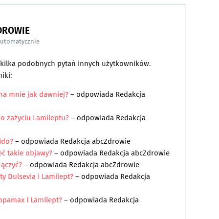
DROWIE
automatycznie
a kilka podobnych pytań innych użytkowników.
iki:
 na mnie jak dawniej?
– odpowiada
Redakcja
o zażyciu Lamileptu?
– odpowiada
Redakcja
bido?
– odpowiada
Redakcja abcZdrowie
eć takie objawy?
– odpowiada
Redakcja abcZdrowie
łączyć?
– odpowiada
Redakcja abcZdrowie
y Dulsevia i Lamilept?
– odpowiada
Redakcja
opamax i Lamilept?
– odpowiada
Redakcja