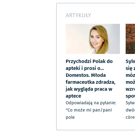
ARTYKUŁY
Przychodzi Polak do
Syl
apteki i prosi o...
się
Domestos. Młoda
móz
farmaceutka zdradza,
moż
jak wygląda praca w
wzr
aptece
spo
Odpowiadają na pytanie:
Sylw
''Co może mi pan/pani
dwóc
pole
córe