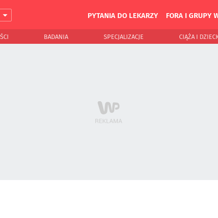
PYTANIA DO LEKARZY
FORA I GRUPY 
J
ŚCI
BADANIA
SPECJALIZACJE
CIĄŻA I DZIEC