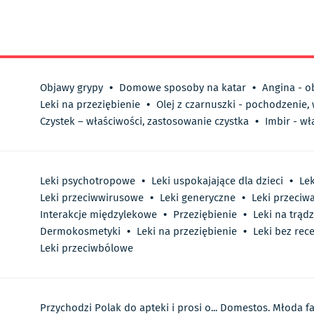
Objawy grypy
•
Domowe sposoby na katar
•
Angina - o
Leki na przeziębienie
•
Olej z czarnuszki - pochodzenie,
Czystek – właściwości, zastosowanie czystka
•
Imbir - wł
Leki psychotropowe
•
Leki uspokajające dla dzieci
•
Lek
Leki przeciwwirusowe
•
Leki generyczne
•
Leki przeciw
Interakcje międzylekowe
•
Przeziębienie
•
Leki na trądz
Dermokosmetyki
•
Leki na przeziębienie
•
Leki bez rec
Leki przeciwbólowe
Przychodzi Polak do apteki i prosi o... Domestos. Młoda 