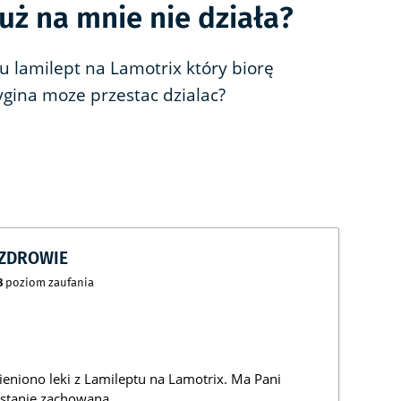
uż na mnie nie działa?
u lamilept na Lamotrix który biorę
ygina moze przestac dzialac?
CZDROWIE
8
poziom zaufania
mieniono leki z Lamileptu na Lamotrix. Ma Pani
ostanie zachowana.