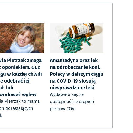
wia Pietrzak zmaga
Amantadyna oraz lek
 z oponiakiem. Guz
na odrobaczanie koni.
gu w każdej chwili
Polacy w dalszym ciągu
e odebrać jej
na COVID-19 stosują
ok lub
niesprawdzone leki
wodować wylew
Wydawało się, że
ia Pietrzak to mama
dostępność szczepień
h dorastających
przeciw COVI
k