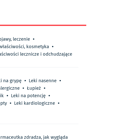
bjawy, leczenie
•
 właściwości, kosmetyka
•
aściwości lecznicze i odchudzające
i na grypę
•
Leki nasenne
•
alergiczne
•
Łupież
•
ik
•
Leki na potencję
•
epty
•
Leki kardiologiczne
•
farmaceutka zdradza, jak wygląda