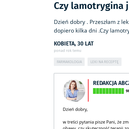
Czy lamotrygina j
Dzień dobry . Przeszłam z lek
dopiero kilka dni .Czy lamotr
KOBIETA, 30 LAT
ponad rok temu
FARMAKOLOGIA
LEKI NA RECEPTĘ
REDAKCJA AB
9
Dzień dobry,
w treści pytania pisze Pani, że z
obawy, czy skuteczność terapii z