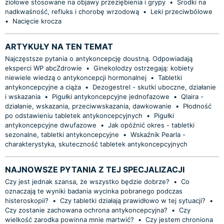
ziołowe stosowane na objawy przeziębienia i grypy
•
Środki na
nadkwaśność, refluks i chorobę wrzodową
•
Leki przeciwbólowe
•
Nacięcie krocza
ARTYKUŁY NA TEN TEMAT
Najczęstsze pytania o antykoncepcję doustną. Odpowiadają
eksperci WP abcZdrowie
•
Ginekolodzy ostrzegają: kobiety
niewiele wiedzą o antykoncepcji hormonalnej
•
Tabletki
antykoncepcyjne a ciąża
•
Dezogestrel - skutki uboczne, działanie
i wskazania
•
Pigułki antykoncepcyjne jednofazowe
•
Qlaira -
działanie, wskazania, przeciwwskazania, dawkowanie
•
Płodność
po odstawieniu tabletek antykoncepcyjnych
•
Pigułki
antykoncepcyjne dwufazowe
•
Jak opóźnić okres - tabletki
sezonalne, tabletki antykoncepcyjne
•
Wskaźnik Pearla -
charakterystyka, skuteczność tabletek antykoncepcyjnych
NAJNOWSZE PYTANIA Z TEJ SPECJALIZACJI
Czy jest jednak szansa, że wszystko będzie dobrze?
•
Co
oznaczają te wyniki badania wycinka pobranego podczas
histeroskopii?
•
Czy tabletki działają prawidłowo w tej sytuacji?
•
Czy zostanie zachowana ochrona antykoncepcyjna?
•
Czy
wielkość zarodka powinna mnie martwić?
•
Czy jestem chroniona