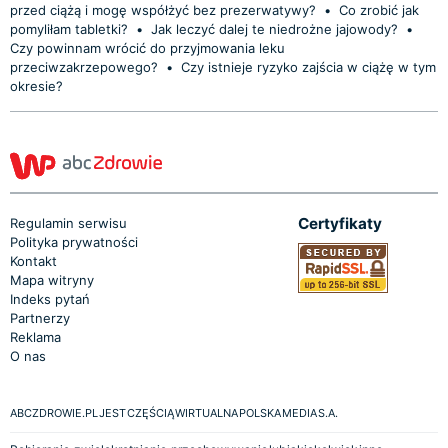
przed ciążą i mogę współżyć bez prezerwatywy?
•
Co zrobić jak
pomyliłam tabletki?
•
Jak leczyć dalej te niedrożne jajowody?
•
Czy powinnam wrócić do przyjmowania leku
przeciwzakrzepowego?
•
Czy istnieje ryzyko zajścia w ciążę w tym
okresie?
Certyfikaty
Regulamin serwisu
Polityka prywatności
Kontakt
Mapa witryny
Indeks pytań
Partnerzy
Reklama
O nas
ABCZDROWIE.PL JEST CZĘŚCIĄ WIRTUALNA POLSKA MEDIA S.A.