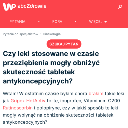
PYTANIA
FORA
WIĘCEJ
Pytania do specjalistów
Ginekologia
SZUKAJ PYTAŃ
Czy leki stosowane w czasie
przeziębienia mogły obniżyć
skuteczność tabletek
antykoncepcyjnych?
Witam! W ostatnim czasie byłam chora
brałam
takie leki
jak
Gripex HotActiv
forte, ibuprofen, Vitaminum C200 ,
Rutinoscorbin
i polopiryne, czy w jakiś sposób te leki
mogły wpłynąć na obniżenie skuteczności tabletek
antykoncepcyjnych?