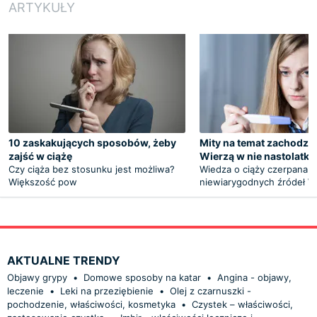
ARTYKUŁY
10 zaskakujących sposobów, żeby
Mity na temat zachodzen
zajść w ciążę
Wierzą w nie nastolatki
Czy ciąża bez stosunku jest możliwa?
Wiedza o ciąży czerpana z
Większość pow
niewiarygodnych źródeł W
AKTUALNE TRENDY
Objawy grypy
•
Domowe sposoby na katar
•
Angina - objawy,
leczenie
•
Leki na przeziębienie
•
Olej z czarnuszki -
pochodzenie, właściwości, kosmetyka
•
Czystek – właściwości,