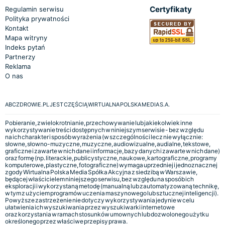
Certyfikaty
Regulamin serwisu
Polityka prywatności
Kontakt
Mapa witryny
Indeks pytań
Partnerzy
Reklama
O nas
ABCZDROWIE.PL JEST CZĘŚCIĄ WIRTUALNA POLSKA MEDIA S.A.
Pobieranie, zwielokrotnianie, przechowywanie lub jakiekolwiek inne
wykorzystywanie treści dostępnych w niniejszym serwisie - bez względu
na ich charakter i sposób wyrażenia (w szczególności lecz nie wyłącznie:
słowne, słowno-muzyczne, muzyczne, audiowizualne, audialne, tekstowe,
graficzne i zawarte w nich dane i informacje, bazy danych i zawarte w nich dane)
oraz formę (np. literackie, publicystyczne, naukowe, kartograficzne, programy
komputerowe, plastyczne, fotograficzne) wymaga uprzedniej i jednoznacznej
zgody Wirtualna Polska Media Spółka Akcyjna z siedzibą w Warszawie,
będącej właścicielem niniejszego serwisu, bez względu na sposób ich
eksploracji i wykorzystaną metodę (manualną lub zautomatyzowaną technikę,
w tym z użyciem programów uczenia maszynowego lub sztucznej inteligencji).
Powyższe zastrzeżenie nie dotyczy wykorzystywania jedynie w celu
ułatwienia ich wyszukiwania przez wyszukiwarki internetowe
oraz korzystania w ramach stosunków umownych lub dozwolonego użytku
określonego przez właściwe przepisy prawa.