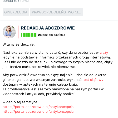
ponad rok temu
GINEKOLOGIA
PRAWDOPODOBIEŃSTWO CIĄŻY
REDAKCJA ABCZDROWIE
98
poziom zaufania
Witamy serdecznie.
Nasi lekarze nie są w stanie ustalić, czy dana osoba jest w
ciąży
jedynie na podstawie informacji przekazanych drogą internetową.
Jeśli nie doszło do stosunku płciowego to ryzyko niechcianej ciąży
jest bardzo małe, aczkolwiek nie niemożliwe.
Aby potwierdzić ewentualną ciążę najlepiej udać się do lekarza
ginekologa, lub, we własnym zakresie, wykonać
test ciążowy
dostępny w aptekach na terenie całego kraju.
Ta problematyka jest szeroko omówiona na naszym portalu w
videocastach i artykułach, przykłady poniżej:
wideo o tej tematyce
https://portal.abczdrowie.pl/antykoncepcja
https://portal.abczdrowie.pl/antykoncepcja