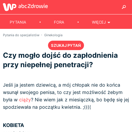
PYTANIA
FORA
WIĘCEJ
Pytania do specjalistów
Ginekologia
SZUKAJ PYTAŃ
Czy mogło dojść do zapłodnienia
przy niepełnej penetracji?
Jeśli ja jestem dziewicą, a mój chłopak nie do końca
wsunął swojego penisa, to czy jest możliwość żebym
była w
ciąży
? Nie wiem jak z miesiączką, bo będę się jej
spodziewała na początku kwietnia. ;((((
KOBIETA