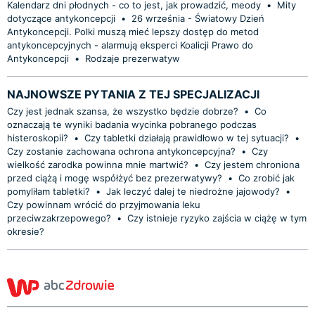
Kalendarz dni płodnych - co to jest, jak prowadzić, meody
•
Mity
dotyczące antykoncepcji
•
26 września - Światowy Dzień
Antykoncepcji. Polki muszą mieć lepszy dostęp do metod
antykoncepcyjnych - alarmują eksperci Koalicji Prawo do
Antykoncepcji
•
Rodzaje prezerwatyw
NAJNOWSZE PYTANIA Z TEJ SPECJALIZACJI
Czy jest jednak szansa, że wszystko będzie dobrze?
•
Co
oznaczają te wyniki badania wycinka pobranego podczas
histeroskopii?
•
Czy tabletki działają prawidłowo w tej sytuacji?
•
Czy zostanie zachowana ochrona antykoncepcyjna?
•
Czy
wielkość zarodka powinna mnie martwić?
•
Czy jestem chroniona
przed ciążą i mogę współżyć bez prezerwatywy?
•
Co zrobić jak
pomyliłam tabletki?
•
Jak leczyć dalej te niedrożne jajowody?
•
Czy powinnam wrócić do przyjmowania leku
przeciwzakrzepowego?
•
Czy istnieje ryzyko zajścia w ciążę w tym
okresie?