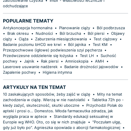
zastosowanie czystka
•
Imbir - właściwości lecznicze i
odchudzające
POPULARNE TEMATY
Antykoncepcja hormonalna
•
Planowanie ciąży
•
Ból podbrzusza
•
Brak okresu
•
Nudności
•
Ból brzucha
•
Ból piersi
•
Objawy
ciąży
•
Ciąża
•
Zaburzenia miesiączkowania
•
Test ciążowy
•
Badanie poziomu bHCG we krwi
•
Ból jajnika
•
Test KM
•
Przezpochwowe (igłowe) podwieszenia szyi pęcherza
•
Przedwczesne oddzielenie się łożyska
•
Test LH
•
Suchość
pochwy
•
Jajnik
•
Rak piersi
•
Amnioskopia
•
AMH
•
Laserowe usuwanie nadżerek
•
Badanie drożności jajowodów
•
Zapalenie pochwy
•
Higiena intymna
ARTYKUŁY NA TEN TEMAT
10 zaskakujących sposobów, żeby zajść w ciążę
•
Mity na temat
zachodzenia w ciążę. Wierzą w nie nastolatki
•
Tabletka 72h po -
kiedy zażyć, skuteczność, skutki uboczne
•
Przychodzi Polak do
apteki i prosi o... Domestos. Młoda farmaceutka zdradza, jak
wygląda praca w aptece
•
Standardy edukacji seksualnej w
Europie wg WHO. Oto, co się w nich znajduje
•
"Poczułam ulgę,
gdy już było po". Agnieszka opowiada o aborcji farmakologicznej
•