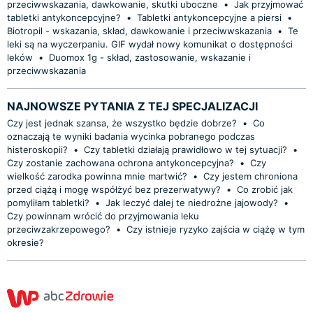
przeciwwskazania, dawkowanie, skutki uboczne
•
Jak przyjmować
tabletki antykoncepcyjne?
•
Tabletki antykoncepcyjne a piersi
•
Biotropil - wskazania, skład, dawkowanie i przeciwwskazania
•
Te
leki są na wyczerpaniu. GIF wydał nowy komunikat o dostępności
leków
•
Duomox 1g - skład, zastosowanie, wskazanie i
przeciwwskazania
NAJNOWSZE PYTANIA Z TEJ SPECJALIZACJI
Czy jest jednak szansa, że wszystko będzie dobrze?
•
Co
oznaczają te wyniki badania wycinka pobranego podczas
histeroskopii?
•
Czy tabletki działają prawidłowo w tej sytuacji?
•
Czy zostanie zachowana ochrona antykoncepcyjna?
•
Czy
wielkość zarodka powinna mnie martwić?
•
Czy jestem chroniona
przed ciążą i mogę współżyć bez prezerwatywy?
•
Co zrobić jak
pomyliłam tabletki?
•
Jak leczyć dalej te niedrożne jajowody?
•
Czy powinnam wrócić do przyjmowania leku
przeciwzakrzepowego?
•
Czy istnieje ryzyko zajścia w ciążę w tym
okresie?