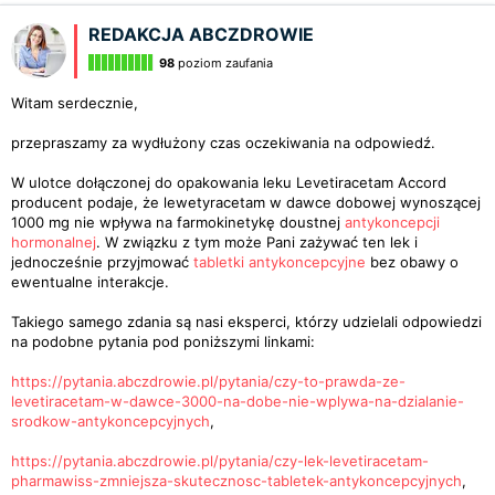
REDAKCJA ABCZDROWIE
98
poziom zaufania
Witam serdecznie,
przepraszamy za wydłużony czas oczekiwania na odpowiedź.
W ulotce dołączonej do opakowania leku Levetiracetam Accord
producent podaje, że lewetyracetam w dawce dobowej wynoszącej
1000 mg nie wpływa na farmokinetykę doustnej
antykoncepcji
hormonalnej
. W związku z tym może Pani zażywać ten lek i
jednocześnie przyjmować
tabletki antykoncepcyjne
bez obawy o
ewentualne interakcje.
Takiego samego zdania są nasi eksperci, którzy udzielali odpowiedzi
na podobne pytania pod poniższymi linkami:
https://pytania.abczdrowie.pl/pytania/czy-to-prawda-ze-
levetiracetam-w-dawce-3000-na-dobe-nie-wplywa-na-dzialanie-
srodkow-antykoncepcyjnych
,
https://pytania.abczdrowie.pl/pytania/czy-lek-levetiracetam-
pharmawiss-zmniejsza-skutecznosc-tabletek-antykoncepcyjnych
,