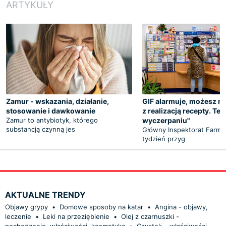
ARTYKUŁY
Zamur - wskazania, działanie,
GIF alarmuje, możesz m
stosowanie i dawkowanie
z realizacją recepty. Te l
Zamur to antybiotyk, którego
wyczerpaniu"
substancją czynną jes
Główny Inspektorat Farma
tydzień przyg
AKTUALNE TRENDY
Objawy grypy
•
Domowe sposoby na katar
•
Angina - objawy,
leczenie
•
Leki na przeziębienie
•
Olej z czarnuszki -
pochodzenie, właściwości, kosmetyka
•
Czystek – właściwości,