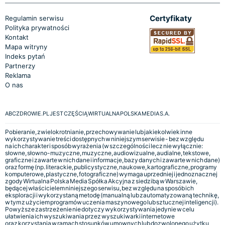
Certyfikaty
Regulamin serwisu
Polityka prywatności
Kontakt
Mapa witryny
Indeks pytań
Partnerzy
Reklama
O nas
ABCZDROWIE.PL JEST CZĘŚCIĄ WIRTUALNA POLSKA MEDIA S.A.
Pobieranie, zwielokrotnianie, przechowywanie lub jakiekolwiek inne
wykorzystywanie treści dostępnych w niniejszym serwisie - bez względu
na ich charakter i sposób wyrażenia (w szczególności lecz nie wyłącznie:
słowne, słowno-muzyczne, muzyczne, audiowizualne, audialne, tekstowe,
graficzne i zawarte w nich dane i informacje, bazy danych i zawarte w nich dane)
oraz formę (np. literackie, publicystyczne, naukowe, kartograficzne, programy
komputerowe, plastyczne, fotograficzne) wymaga uprzedniej i jednoznacznej
zgody Wirtualna Polska Media Spółka Akcyjna z siedzibą w Warszawie,
będącej właścicielem niniejszego serwisu, bez względu na sposób ich
eksploracji i wykorzystaną metodę (manualną lub zautomatyzowaną technikę,
w tym z użyciem programów uczenia maszynowego lub sztucznej inteligencji).
Powyższe zastrzeżenie nie dotyczy wykorzystywania jedynie w celu
ułatwienia ich wyszukiwania przez wyszukiwarki internetowe
oraz korzystania w ramach stosunków umownych lub dozwolonego użytku