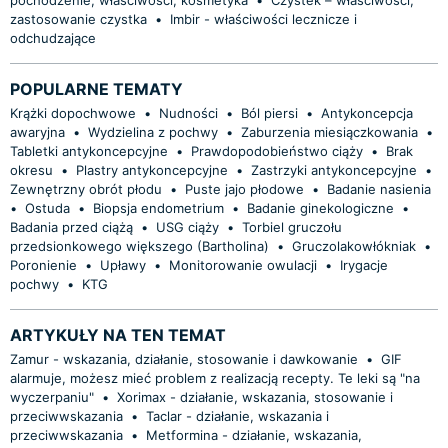
zastosowanie czystka
•
Imbir - właściwości lecznicze i
odchudzające
POPULARNE TEMATY
Krążki dopochwowe
•
Nudności
•
Ból piersi
•
Antykoncepcja
awaryjna
•
Wydzielina z pochwy
•
Zaburzenia miesiączkowania
•
Tabletki antykoncepcyjne
•
Prawdopodobieństwo ciąży
•
Brak
okresu
•
Plastry antykoncepcyjne
•
Zastrzyki antykoncepcyjne
•
Zewnętrzny obrót płodu
•
Puste jajo płodowe
•
Badanie nasienia
•
Ostuda
•
Biopsja endometrium
•
Badanie ginekologiczne
•
Badania przed ciążą
•
USG ciąży
•
Torbiel gruczołu
przedsionkowego większego (Bartholina)
•
Gruczolakowłókniak
•
Poronienie
•
Upławy
•
Monitorowanie owulacji
•
Irygacje
pochwy
•
KTG
ARTYKUŁY NA TEN TEMAT
Zamur - wskazania, działanie, stosowanie i dawkowanie
•
GIF
alarmuje, możesz mieć problem z realizacją recepty. Te leki są "na
wyczerpaniu"
•
Xorimax - działanie, wskazania, stosowanie i
przeciwwskazania
•
Taclar - działanie, wskazania i
przeciwwskazania
•
Metformina - działanie, wskazania,