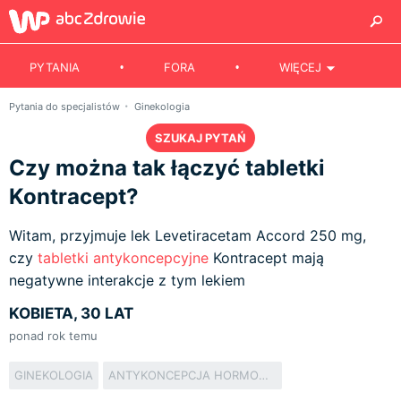
PYTANIA
FORA
WIĘCEJ
Pytania do specjalistów
Ginekologia
SZUKAJ PYTAŃ
Czy można tak łączyć tabletki
Kontracept?
Witam, przyjmuje lek Levetiracetam Accord 250 mg,
czy
tabletki antykoncepcyjne
Kontracept mają
negatywne interakcje z tym lekiem
KOBIETA, 30 LAT
ponad rok temu
GINEKOLOGIA
ANTYKONCEPCJA HORMONALNA