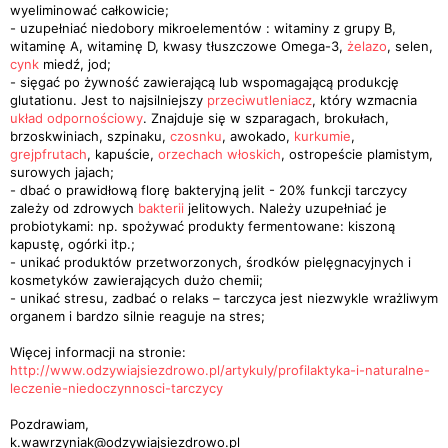
wyeliminować całkowicie;
- uzupełniać niedobory mikroelementów : witaminy z grupy B,
witaminę A, witaminę D, kwasy tłuszczowe Omega-3,
żelazo
, selen,
cynk
miedź, jod;
- sięgać po żywność zawierającą lub wspomagającą produkcję
glutationu. Jest to najsilniejszy
przeciwutleniacz
, który wzmacnia
układ odpornościowy
. Znajduje się w szparagach, brokułach,
brzoskwiniach, szpinaku,
czosnku
, awokado,
kurkumie
,
grejpfrutach
, kapuście,
orzechach włoskich
, ostropeście plamistym,
surowych jajach;
- dbać o prawidłową florę bakteryjną jelit - 20% funkcji tarczycy
zależy od zdrowych
bakterii
jelitowych. Należy uzupełniać je
probiotykami: np. spożywać produkty fermentowane: kiszoną
kapustę, ogórki itp.;
- unikać produktów przetworzonych, środków pielęgnacyjnych i
kosmetyków zawierających dużo chemii;
- unikać stresu, zadbać o relaks – tarczyca jest niezwykle wrażliwym
organem i bardzo silnie reaguje na stres;
Więcej informacji na stronie:
http://www.odzywiajsiezdrowo.pl/artykuly/profilaktyka-i-naturalne-
leczenie-niedoczynnosci-tarczycy
Pozdrawiam,
k.wawrzyniak@odzywiajsiezdrowo.pl