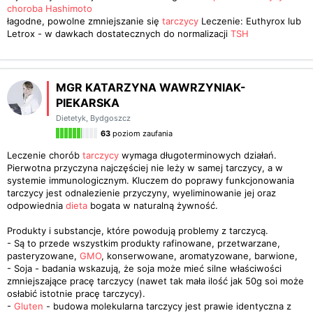
choroba Hashimoto
łagodne, powolne zmniejszanie się
tarczycy
Leczenie: Euthyrox lub
Letrox - w dawkach dostatecznych do normalizacji
TSH
MGR KATARZYNA WAWRZYNIAK-
PIEKARSKA
Dietetyk
,
Bydgoszcz
63
poziom zaufania
Leczenie chorób
tarczycy
wymaga długoterminowych działań.
Pierwotna przyczyna najczęściej nie leży w samej tarczycy, a w
systemie immunologicznym. Kluczem do poprawy funkcjonowania
tarczycy jest odnalezienie przyczyny, wyeliminowanie jej oraz
odpowiednia
dieta
bogata w naturalną żywność.
Produkty i substancje, które powodują problemy z tarczycą.
- Są to przede wszystkim produkty rafinowane, przetwarzane,
pasteryzowane,
GMO
, konserwowane, aromatyzowane, barwione,
- Soja - badania wskazują, że soja może mieć silne właściwości
zmniejszające pracę tarczycy (nawet tak mała ilość jak 50g soi może
osłabić istotnie pracę tarczycy).
-
Gluten
- budowa molekularna tarczycy jest prawie identyczna z