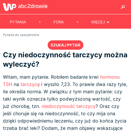
PYTANIA
FORA
WIĘCEJ
Pytania do specjalistów
SZUKAJ PYTAŃ
Czy niedoczynność tarczycy można
wyleczyć?
Witam, mam pytanie. Robiłem badanie krwi
hormonu
TSH
na
tarczycę
i wyszło 7,23. To prawie dwa razy tyle,
ile określa norma. W związku z tym mam pytanie: czy
taki wynik oznacza tylko podwyższoną wartość, czy
już chorobę, tzn.
niedoczynność tarczycy
? Oraz czy
jeśli choruje się na niedoczynność, to czy mija ona
dzięki odpowiedniemu leczeniu, czy już do końca życia
trzeba brać leki? Dodam, że mam objawy wskazujące