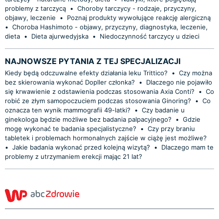
problemy z tarczycą
•
Choroby tarczycy - rodzaje, przyczyny,
objawy, leczenie
•
Poznaj produkty wywołujące reakcję alergiczną
•
Choroba Hashimoto - objawy, przyczyny, diagnostyka, leczenie,
dieta
•
Dieta ajurwedyjska
•
Niedoczynność tarczycy u dzieci
NAJNOWSZE PYTANIA Z TEJ SPECJALIZACJI
Kiedy będą odczuwalne efekty działania leku Trittico?
•
Czy można
bez skierowania wykonać Dopller członka?
•
Dlaczego nie pojawiło
się krwawienie z odstawienia podczas stosowania Axia Conti?
•
Co
robić ze złym samopoczuciem podczas stosowania Ginoring?
•
Co
oznacza ten wynik mammografii 49-latki?
•
Czy badanie u
ginekologa będzie możliwe bez badania palpacyjnego?
•
Gdzie
mogę wykonać te badania specjalistyczne?
•
Czy przy braniu
tabletek i problemach hormonalnych zajście w ciążę jest możliwe?
•
Jakie badania wykonać przed kolejną wizytą?
•
Dlaczego mam te
problemy z utrzymaniem erekcji mając 21 lat?