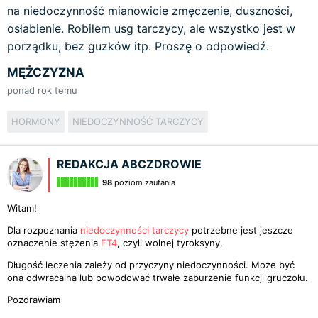
na niedoczynność mianowicie zmęczenie, duszności,
osłabienie. Robiłem usg tarczycy, ale wszystko jest w
porządku, bez guzków itp. Proszę o odpowiedź.
MĘŻCZYZNA
ponad rok temu
HORMONY
NIEDOCZYNNOŚĆ TARCZYCY
REDAKCJA ABCZDROWIE
98
poziom zaufania
Witam!
Dla rozpoznania
niedoczynności tarczycy
potrzebne jest jeszcze
oznaczenie stężenia
FT4
, czyli wolnej tyroksyny.
Długość leczenia zależy od przyczyny niedoczynności. Może być
ona odwracalna lub powodować trwałe zaburzenie funkcji gruczołu.
Pozdrawiam