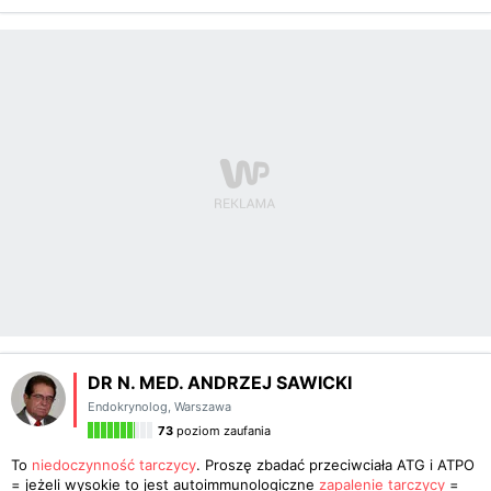
DR N. MED. ANDRZEJ SAWICKI
Endokrynolog
,
Warszawa
73
poziom zaufania
To
niedoczynność tarczycy
. Proszę zbadać przeciwciała ATG i ATPO
= jeżeli wysokie to jest autoimmunologiczne
zapalenie tarczycy
=