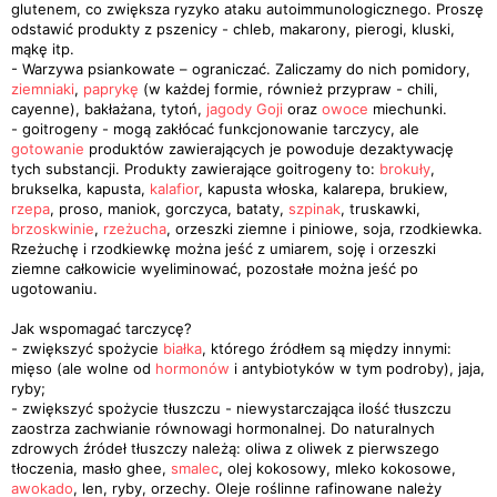
glutenem, co zwiększa ryzyko ataku autoimmunologicznego. Proszę
odstawić produkty z pszenicy - chleb, makarony, pierogi, kluski,
mąkę itp.
- Warzywa psiankowate – ograniczać. Zaliczamy do nich pomidory,
ziemniaki
,
paprykę
(w każdej formie, również przypraw - chili,
cayenne), bakłażana, tytoń,
jagody Goji
oraz
owoce
miechunki.
- goitrogeny - mogą zakłócać funkcjonowanie tarczycy, ale
gotowanie
produktów zawierających je powoduje dezaktywację
tych substancji. Produkty zawierające goitrogeny to:
brokuły
,
brukselka, kapusta,
kalafior
, kapusta włoska, kalarepa, brukiew,
rzepa
, proso, maniok, gorczyca, bataty,
szpinak
, truskawki,
brzoskwinie
,
rzeżucha
, orzeszki ziemne i piniowe, soja, rzodkiewka.
Rzeżuchę i rzodkiewkę można jeść z umiarem, soję i orzeszki
ziemne całkowicie wyeliminować, pozostałe można jeść po
ugotowaniu.
Jak wspomagać tarczycę?
- zwiększyć spożycie
białka
, którego źródłem są między innymi:
mięso (ale wolne od
hormonów
i antybiotyków w tym podroby), jaja,
ryby;
- zwiększyć spożycie tłuszczu - niewystarczająca ilość tłuszczu
zaostrza zachwianie równowagi hormonalnej. Do naturalnych
zdrowych źródeł tłuszczy należą: oliwa z oliwek z pierwszego
tłoczenia, masło ghee,
smalec
, olej kokosowy, mleko kokosowe,
awokado
, len, ryby, orzechy. Oleje roślinne rafinowane należy