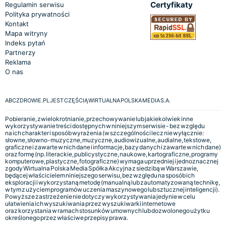
Certyfikaty
Regulamin serwisu
Polityka prywatności
Kontakt
Mapa witryny
Indeks pytań
Partnerzy
Reklama
O nas
ABCZDROWIE.PL JEST CZĘŚCIĄ WIRTUALNA POLSKA MEDIA S.A.
Pobieranie, zwielokrotnianie, przechowywanie lub jakiekolwiek inne
wykorzystywanie treści dostępnych w niniejszym serwisie - bez względu
na ich charakter i sposób wyrażenia (w szczególności lecz nie wyłącznie:
słowne, słowno-muzyczne, muzyczne, audiowizualne, audialne, tekstowe,
graficzne i zawarte w nich dane i informacje, bazy danych i zawarte w nich dane)
oraz formę (np. literackie, publicystyczne, naukowe, kartograficzne, programy
komputerowe, plastyczne, fotograficzne) wymaga uprzedniej i jednoznacznej
zgody Wirtualna Polska Media Spółka Akcyjna z siedzibą w Warszawie,
będącej właścicielem niniejszego serwisu, bez względu na sposób ich
eksploracji i wykorzystaną metodę (manualną lub zautomatyzowaną technikę,
w tym z użyciem programów uczenia maszynowego lub sztucznej inteligencji).
Powyższe zastrzeżenie nie dotyczy wykorzystywania jedynie w celu
ułatwienia ich wyszukiwania przez wyszukiwarki internetowe
oraz korzystania w ramach stosunków umownych lub dozwolonego użytku
określonego przez właściwe przepisy prawa.