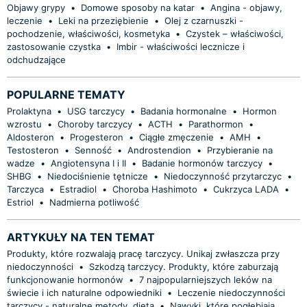
Objawy grypy
•
Domowe sposoby na katar
•
Angina - objawy,
leczenie
•
Leki na przeziębienie
•
Olej z czarnuszki -
pochodzenie, właściwości, kosmetyka
•
Czystek – właściwości,
zastosowanie czystka
•
Imbir - właściwości lecznicze i
odchudzające
POPULARNE TEMATY
Prolaktyna
•
USG tarczycy
•
Badania hormonalne
•
Hormon
wzrostu
•
Choroby tarczycy
•
ACTH
•
Parathormon
•
Aldosteron
•
Progesteron
•
Ciągłe zmęczenie
•
AMH
•
Testosteron
•
Senność
•
Androstendion
•
Przybieranie na
wadze
•
Angiotensyna I i II
•
Badanie hormonów tarczycy
•
SHBG
•
Niedociśnienie tętnicze
•
Niedoczynność przytarczyc
•
Tarczyca
•
Estradiol
•
Choroba Hashimoto
•
Cukrzyca LADA
•
Estriol
•
Nadmierna potliwość
ARTYKUŁY NA TEN TEMAT
Produkty, które rozwalają pracę tarczycy. Unikaj zwłaszcza przy
niedoczynności
•
Szkodzą tarczycy. Produkty, które zaburzają
funkcjonowanie hormonów
•
7 najpopularniejszych leków na
świecie i ich naturalne odpowiedniki
•
Leczenie niedoczynności
tarczycy - naturalne metody, dieta
•
Nawyki, które pogłębiają