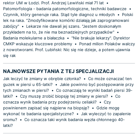
rektor UM w Łodzi. Prof. Andrzej Lewiński miał 71 lat
•
Patomorfologia - badania patomorfologiczne, techniki badawcze
•
Czynnik, który generuje raka. Stąd tyle diagnoz u młodych
•
Polski
lek na raka. "Zmodyfikowane komórki działają jak zaprogramowani
zabójcy"
•
Lekarze nie dawali jej szans. "Jestem doskonałym
przykładem na to, że nie ma beznadziejnych przypadków"
•
Badania molekularne a białaczka
•
"Nie brakuje lekarzy". Dyrektor
CMKP wskazuje kluczowe problemy
•
Ponad milion Polaków walczy
z nowotworami. Prof. Lubiński: Nic się nie dzieje, a potem ujawnia
się rak
NAJNOWSZE PYTANIA Z TEJ SPECJALIZACJI
Jak leczyć te zmiany w obrębie członka?
•
Co może oznaczać ten
guzek w piersi u 65-latki?
•
Jakie powinno być postępowanie przy
tych zmianach w piersi?
•
Co oznaczają te wyniki badań piersi 39-
latki?
•
Czy muszę zrobić biopsję tej zmiany w piersi?
•
Co
oznacza wynik badania przy podejrzeniu celiakii?
•
Czy
powinienem zapisać się najpierw na biopsję?
•
Gdzie mogę
wykonać te badania specjalistyczne?
•
Jak wyleczyć to zapalenie
sromu?
•
Co oznacza taki wynik badania węzła chłonnego 40-
latki?