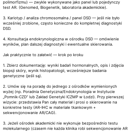
polimorfizmu) — zwykle wykonywane jako panel lub pojedynczy
test AR. (Genomed, Biogenetik, laboratoria akademickie).
3. Kariotyp / analiza chromosomalna / panel DSD — jeśli nie było
wcześniej zrobione, często konieczne do kompletnej diagnostyki
DSD.
4. Konsultacja endokrynologiczna w ośrodku DSD — omówienie
wyników, plan dalszej diagnostyki i ewentualne skierowania.
Jak praktycznie to załatwić — krok po kroku
1. Zbierz dokumentację: wyniki badań hormonalnych, opis i zdjęcia
biopsji skóry, wynik histopatologii, wcześniejsze badania
genetyczne (jeśli są).
2. Umów się na poradę do jednego z ośrodków wymienionych
wyżej (np. Poradnia Genetyczna/Endokrynologia w Instytucie
„Pomnik-CZD” lub Zakład Genetyki ICZMP w Łodzi). Przy pierwszej
wizycie: przedstawia Pan cały materiał i prosi o skierowanie na
konkretne testy (AR-IHC w materiale tkankowym +
sekwencjonowanie AR/CAG).
3. Jeżeli ośrodek akademicki nie wykonuje bezpośrednio testu
molekularnego (czasem nie każda klinika robi sekwencjonowanie AR