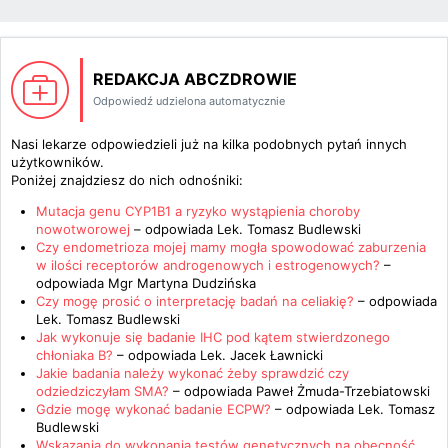
REDAKCJA ABCZDROWIE
Odpowiedź udzielona automatycznie
Nasi lekarze odpowiedzieli już na kilka podobnych pytań innych
użytkowników.
Poniżej znajdziesz do nich odnośniki:
Mutacja genu CYP1B1 a ryzyko wystąpienia choroby
nowotworowej
– odpowiada
Lek. Tomasz Budlewski
Czy endometrioza mojej mamy mogła spowodować zaburzenia
w ilości receptorów androgenowych i estrogenowych?
–
odpowiada
Mgr Martyna Dudzińska
Czy mogę prosić o interpretację badań na celiakię?
– odpowiada
Lek. Tomasz Budlewski
Jak wykonuje się badanie IHC pod kątem stwierdzonego
chłoniaka B?
– odpowiada
Lek. Jacek Ławnicki
Jakie badania należy wykonać żeby sprawdzić czy
odziedziczyłam SMA?
– odpowiada
Paweł Żmuda-Trzebiatowski
Gdzie mogę wykonać badanie ECPW?
– odpowiada
Lek. Tomasz
Budlewski
Wskazania do wykonania testów genetycznych na obecność