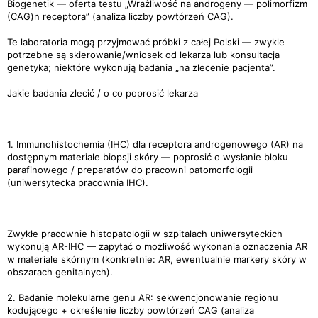
Biogenetik — oferta testu „Wrażliwość na androgeny — polimorfizm
(CAG)n receptora” (analiza liczby powtórzeń CAG).
Te laboratoria mogą przyjmować próbki z całej Polski — zwykle
potrzebne są skierowanie/wniosek od lekarza lub konsultacja
genetyka; niektóre wykonują badania „na zlecenie pacjenta”.
Jakie badania zlecić / o co poprosić lekarza
1. Immunohistochemia (IHC) dla receptora androgenowego (AR) na
dostępnym materiale biopsji skóry — poprosić o wysłanie bloku
parafinowego / preparatów do pracowni patomorfologii
(uniwersytecka pracownia IHC).
Zwykłe pracownie histopatologii w szpitalach uniwersyteckich
wykonują AR-IHC — zapytać o możliwość wykonania oznaczenia AR
w materiale skórnym (konkretnie: AR, ewentualnie markery skóry w
obszarach genitalnych).
2. Badanie molekularne genu AR: sekwencjonowanie regionu
kodującego + określenie liczby powtórzeń CAG (analiza