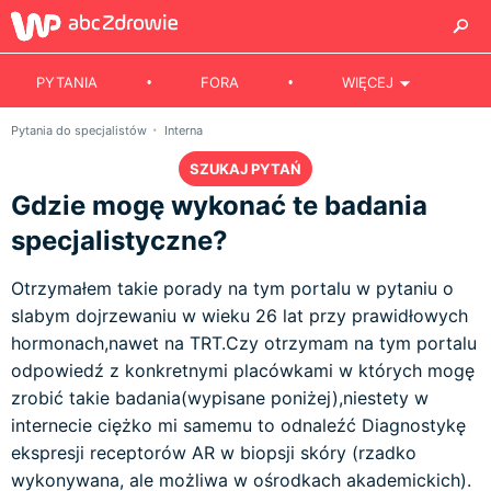
PYTANIA
FORA
WIĘCEJ
Pytania do specjalistów
Interna
SZUKAJ PYTAŃ
Gdzie mogę wykonać te badania
specjalistyczne?
Otrzymałem takie porady na tym portalu w pytaniu o
slabym dojrzewaniu w wieku 26 lat przy prawidłowych
hormonach,nawet na TRT.Czy otrzymam na tym portalu
odpowiedź z konkretnymi placówkami w których mogę
zrobić takie badania(wypisane poniżej),niestety w
internecie ciężko mi samemu to odnaleźć Diagnostykę
ekspresji receptorów AR w biopsji skóry (rzadko
wykonywana, ale możliwa w ośrodkach akademickich).