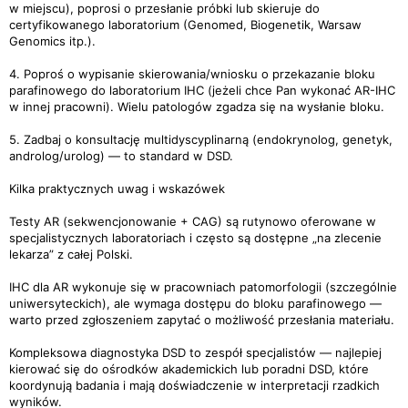
w miejscu), poprosi o przesłanie próbki lub skieruje do
certyfikowanego laboratorium (Genomed, Biogenetik, Warsaw
Genomics itp.).
4. Poproś o wypisanie skierowania/wniosku o przekazanie bloku
parafinowego do laboratorium IHC (jeżeli chce Pan wykonać AR-IHC
w innej pracowni). Wielu patologów zgadza się na wysłanie bloku.
5. Zadbaj o konsultację multidyscyplinarną (endokrynolog, genetyk,
androlog/urolog) — to standard w DSD.
Kilka praktycznych uwag i wskazówek
Testy AR (sekwencjonowanie + CAG) są rutynowo oferowane w
specjalistycznych laboratoriach i często są dostępne „na zlecenie
lekarza” z całej Polski.
IHC dla AR wykonuje się w pracowniach patomorfologii (szczególnie
uniwersyteckich), ale wymaga dostępu do bloku parafinowego —
warto przed zgłoszeniem zapytać o możliwość przesłania materiału.
Kompleksowa diagnostyka DSD to zespół specjalistów — najlepiej
kierować się do ośrodków akademickich lub poradni DSD, które
koordynują badania i mają doświadczenie w interpretacji rzadkich
wyników.