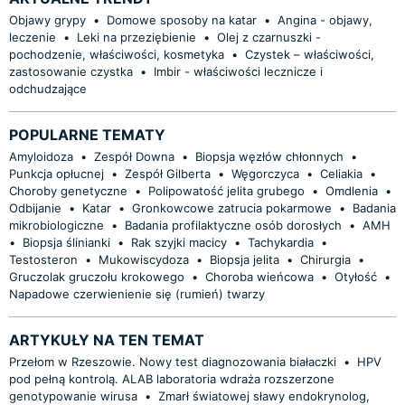
Objawy grypy
•
Domowe sposoby na katar
•
Angina - objawy,
leczenie
•
Leki na przeziębienie
•
Olej z czarnuszki -
pochodzenie, właściwości, kosmetyka
•
Czystek – właściwości,
zastosowanie czystka
•
Imbir - właściwości lecznicze i
odchudzające
POPULARNE TEMATY
Amyloidoza
•
Zespół Downa
•
Biopsja węzłów chłonnych
•
Punkcja opłucnej
•
Zespół Gilberta
•
Węgorczyca
•
Celiakia
•
Choroby genetyczne
•
Polipowatość jelita grubego
•
Omdlenia
•
Odbijanie
•
Katar
•
Gronkowcowe zatrucia pokarmowe
•
Badania
mikrobiologiczne
•
Badania profilaktyczne osób dorosłych
•
AMH
•
Biopsja ślinianki
•
Rak szyjki macicy
•
Tachykardia
•
Testosteron
•
Mukowiscydoza
•
Biopsja jelita
•
Chirurgia
•
Gruczolak gruczołu krokowego
•
Choroba wieńcowa
•
Otyłość
•
Napadowe czerwienienie się (rumień) twarzy
ARTYKUŁY NA TEN TEMAT
Przełom w Rzeszowie. Nowy test diagnozowania białaczki
•
HPV
pod pełną kontrolą. ALAB laboratoria wdraża rozszerzone
genotypowanie wirusa
•
Zmarł światowej sławy endokrynolog,