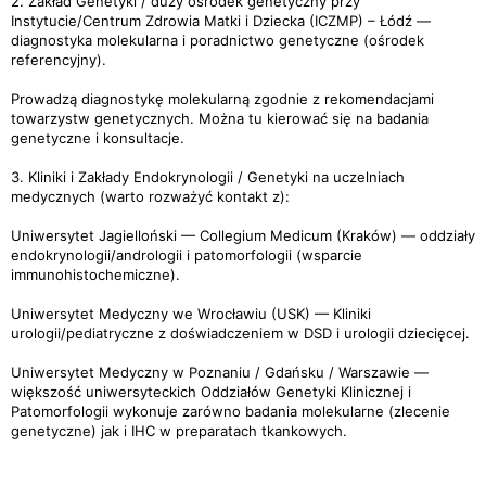
2. Zakład Genetyki / duży ośrodek genetyczny przy
Instytucie/Centrum Zdrowia Matki i Dziecka (ICZMP) – Łódź —
diagnostyka molekularna i poradnictwo genetyczne (ośrodek
referencyjny).
Prowadzą diagnostykę molekularną zgodnie z rekomendacjami
towarzystw genetycznych. Można tu kierować się na badania
genetyczne i konsultacje.
3. Kliniki i Zakłady Endokrynologii / Genetyki na uczelniach
medycznych (warto rozważyć kontakt z):
Uniwersytet Jagielloński — Collegium Medicum (Kraków) — oddziały
endokrynologii/andrologii i patomorfologii (wsparcie
immunohistochemiczne).
Uniwersytet Medyczny we Wrocławiu (USK) — Kliniki
urologii/pediatryczne z doświadczeniem w DSD i urologii dziecięcej.
Uniwersytet Medyczny w Poznaniu / Gdańsku / Warszawie —
większość uniwersyteckich Oddziałów Genetyki Klinicznej i
Patomorfologii wykonuje zarówno badania molekularne (zlecenie
genetyczne) jak i IHC w preparatach tkankowych.