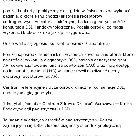
poniżej konkrety i praktyczny plan, gdzie w Polsce można wykonać
badania, o które Panu chodzi (ekspresja receptorów
androgenowych w materiale skórnym / badania genetyczne AR /
konsultacja DSD i endokrynologiczna). Podaję ośrodki, co mogą
wykonać i krok-po-kroku jak się przygotować.
Gdzie warto się zgłosić (konkretne ośrodki / laboratoria)
Poniżej są ośrodki akademickie i wyspecjalizowane laboratoria, które
najczęściej wykonują diagnostykę DSD, badania genetyczne genu
AR (sekwencjonowanie, analiza powtórzeń CAG) oraz mają dostęp
do immunohistochemii (IHC) w tkance (czyli możliwość oceny
ekspresji receptorów jak AR).
Centrum referencyjne / duże ośrodki kliniczne (konsultacje DSD,
endokrynologia, genetyka)
1. Instytut „Pomnik – Centrum Zdrowia Dziecka”, Warszawa — Klinika
Endokrynologii pediatrycznej / DSD.
To jeden z wiodących ośrodków pediatrycznych w Polsce
zajmujących się DSD i złożoną diagnostyką endokrynologiczną.