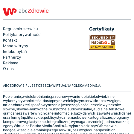
Certyfikaty
Regulamin serwisu
Polityka prywatności
Kontakt
Mapa witryny
Indeks pytań
Partnerzy
Reklama
O nas
ABCZDROWIE.PL JEST CZĘŚCIĄ WIRTUALNA POLSKA MEDIA S.A.
Pobieranie, zwielokrotnianie, przechowywanie lub jakiekolwiek inne
wykorzystywanie treści dostępnych w niniejszym serwisie - bez względu
na ich charakter i sposób wyrażenia (w szczególności lecz nie wyłącznie:
słowne, słowno-muzyczne, muzyczne, audiowizualne, audialne, tekstowe,
graficzne i zawarte w nich dane i informacje, bazy danych i zawarte w nich dane)
oraz formę (np. literackie, publicystyczne, naukowe, kartograficzne, programy
komputerowe, plastyczne, fotograficzne) wymaga uprzedniej i jednoznacznej
zgody Wirtualna Polska Media Spółka Akcyjna z siedzibą w Warszawie,
będącej właścicielem niniejszego serwisu, bez względu na sposób ich