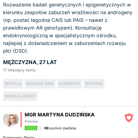
Rozważenie badań genetycznych i epigenetycznych w
kierunku zespołów zaburzeń wrażliwości na androgeny
(np. postać łagodna CAIS lub PAIS – nawet z
prawidłowym AR genotypem). Konsultację
endokrynologiczną w specjalistycznym ośrodku,
najlepiej z doświadczeniem w zaburzeniach rozwoju
płci (DSD).
MĘŻCZYZNA, 27 LAT
11
miesięcy temu
BIOPSJA
BADANIE DNA
HORMONY
INTERNA
BIOPSJA SKÓRY
MGR MARTYNA DUDZIŃSKA
Położna
69
poziom zaufania
Szanowny Panie,