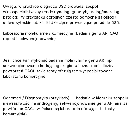
Uwaga: w praktyce diagnozę DSD prowadzi zespół
wielospecjalistyczny (endokrynolog, genetyk, urolog/androlog,
patolog). W przypadku dorosłych często pomocne są ośrodki
uniwersyteckie lub kliniki dziecięce prowadzące poradnie DSD.
Laboratoria molekularne / komercyjne (badania genu AR, CAG
repeat i sekwencjonowanie)
Jeśli chce Pan wykonać badanie molekularne genu AR (np.
sekwencjonowanie kodującego regionu i oznaczenie liczby
powtórzeń CAG), takie testy oferują też wyspecjalizowane
laboratoria komercyjne:
Genomed / Diagnostyka (przykłady) — badania w kierunku zespołu
niewrażliwości na androgeny, sekwencjonowanie genu AR, analiza
powtórzeń CAG. (w Polsce są laboratoria oferujące te testy
komercyjnie).