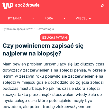
PYTANIA
FORA
WIĘCEJ
Pytania do specjalistów
Dermatologia
SZUKAJ PYTAŃ
Czy powinienem zapisać się
najpierw na biopsję?
Mam pewien problem utrzymujący się już dłuższy czas
dotyczący zaczerwienienia na żołędzi penisa. w okresie
letnim w zeszłym roku pojawiło się zaczerwienienie na
żołędzi w miejscu gdzie dochodziło do zgięcia żołędzi
podczas masturbacji. Po jakimś czasie skóra żołędzi
zaczęła także pierzchnąć- stosowałem wtedy żele do
mycia całego ciała które potencjalnie mogły być
powodem, ale potem trochę zlekceważyłem ten