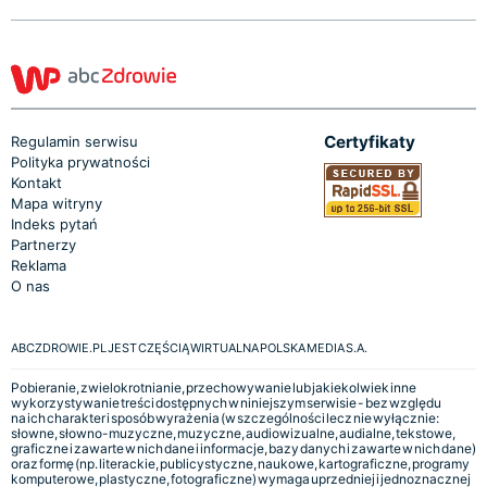
Certyfikaty
Regulamin serwisu
Polityka prywatności
Kontakt
Mapa witryny
Indeks pytań
Partnerzy
Reklama
O nas
ABCZDROWIE.PL JEST CZĘŚCIĄ WIRTUALNA POLSKA MEDIA S.A.
Pobieranie, zwielokrotnianie, przechowywanie lub jakiekolwiek inne
wykorzystywanie treści dostępnych w niniejszym serwisie - bez względu
na ich charakter i sposób wyrażenia (w szczególności lecz nie wyłącznie:
słowne, słowno-muzyczne, muzyczne, audiowizualne, audialne, tekstowe,
graficzne i zawarte w nich dane i informacje, bazy danych i zawarte w nich dane)
oraz formę (np. literackie, publicystyczne, naukowe, kartograficzne, programy
komputerowe, plastyczne, fotograficzne) wymaga uprzedniej i jednoznacznej