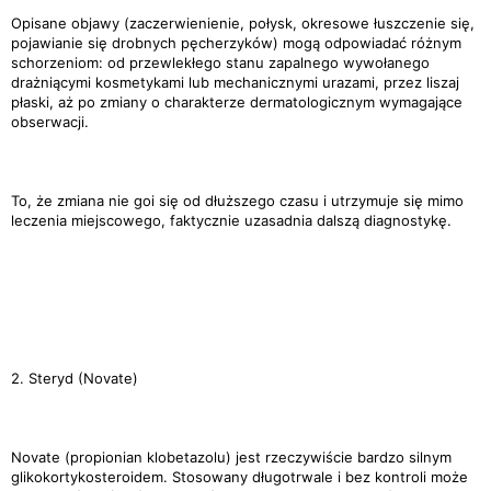
Opisane objawy (zaczerwienienie, połysk, okresowe łuszczenie się,
pojawianie się drobnych pęcherzyków) mogą odpowiadać różnym
schorzeniom: od przewlekłego stanu zapalnego wywołanego
drażniącymi kosmetykami lub mechanicznymi urazami, przez liszaj
płaski, aż po zmiany o charakterze dermatologicznym wymagające
obserwacji.
To, że zmiana nie goi się od dłuższego czasu i utrzymuje się mimo
leczenia miejscowego, faktycznie uzasadnia dalszą diagnostykę.
2. Steryd (Novate)
Novate (propionian klobetazolu) jest rzeczywiście bardzo silnym
glikokortykosteroidem. Stosowany długotrwale i bez kontroli może