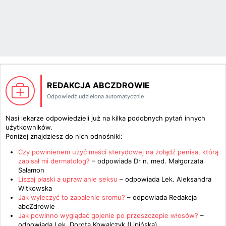
REDAKCJA ABCZDROWIE
Odpowiedź udzielona automatycznie
Nasi lekarze odpowiedzieli już na kilka podobnych pytań innych
użytkowników.
Poniżej znajdziesz do nich odnośniki:
Czy powinienem użyć maści sterydowej na żołądź penisa, którą
zapisał mi dermatolog?
– odpowiada
Dr n. med. Małgorzata
Salamon
Liszaj płaski a uprawianie seksu
– odpowiada
Lek. Aleksandra
Witkowska
Jak wyleczyć to zapalenie sromu?
– odpowiada
Redakcja
abcZdrowie
Jak powinno wyglądać gojenie po przeszczepie włosów?
–
odpowiada
Lek. Dorota Kowalczyk (Lipińska)