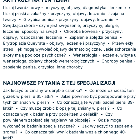
Liszaj twardzinowy - przyczyny, objawy, diagnostyka i leczenie
•
Liszaj płaski a zakaźny - przyczyny, objawy, leczenie liszaja na
twarzy
•
Grzybica penisa - przyczyny, objawy, leczenie
•
Swędząca skóra - czym jest swędzenie, przyczyny, alergie,
leczenie, sposoby na świąd
•
Choroba Bowena - przyczyny,
objawy, rozpoznanie, leczenie
•
Zapalenie żołędzi penisa
•
Erytroplazja Queyrata - objawy, leczenie i przyczyny
•
Przewlekły
stres i lęk mogą wywołać objawy dermatologiczne. Jakie schorzenia
skóry mają podłoże psychiczne?
•
Wenerologia - leczenie, wizyta u
wenerologa, objawy chorób wenerologicznych
•
Choroby penisa -
zapalenie penisa, grzybica, inne choroby
NAJNOWSZE PYTANIA Z TEJ SPECJALIZACJI
Jak leczyć te zmiany w obrębie członka?
•
Co może oznaczać ten
guzek w piersi u 65-latki?
•
Jakie powinno być postępowanie przy
tych zmianach w piersi?
•
Co oznaczają te wyniki badań piersi 39-
latki?
•
Czy muszę zrobić biopsję tej zmiany w piersi?
•
Co
oznacza wynik badania przy podejrzeniu celiakii?
•
Czy
powinienem zapisać się najpierw na biopsję?
•
Gdzie mogę
wykonać te badania specjalistyczne?
•
Jak wyleczyć to zapalenie
sromu?
•
Co oznacza taki wynik badania węzła chłonnego 40-
latki?