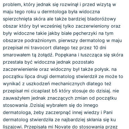
problem, który jednak się rozwinął i przed wizytą w
maju tego roku u dermtologa była widoczna
spierzchnięta skóra ale także bardziej bladoróżowy
obszar który był wcześniej tylko zaczerwieniony oraz
były widoczne takie jakby białe pęcherzyki na tym
obszarze podrażnionym. pierwszy dermatolog w maju
przepisał mi travocort dlatego tez przez 10 dni
smarowałem tą żołądź. Popękana i łuszcząca się skóra
przestała być widoczna jednak pozostało
zaczerwienienie oraz widoczny był także połysk. na
początku lipca drugi dermatolog stwierdził ze może to
wynikać z uszkodzeń mechanicznych dlatego też
przepisał mi cicaplast b5 który stosuje do dzisiaj. nie
zauważyłem jednak znaczących zmian od początku
stosowania .Dzisiaj wybrałem się do innego
dermatologa, żeby zaczerpnąć innej wiedzy i Pani
dermatolog stwierdziła ze najbardziej skłania się ku
liszajowi. Przepisała mi Novate do stosowania przez