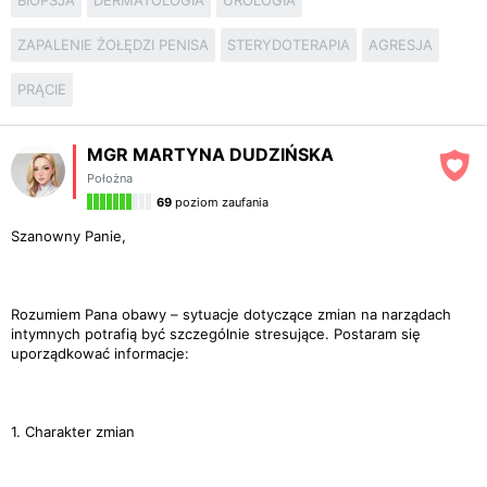
BIOPSJA
DERMATOLOGIA
UROLOGIA
ZAPALENIE ŻOŁĘDZI PENISA
STERYDOTERAPIA
AGRESJA
PRĄCIE
MGR MARTYNA DUDZIŃSKA
Położna
69
poziom zaufania
Szanowny Panie,
Rozumiem Pana obawy – sytuacje dotyczące zmian na narządach
intymnych potrafią być szczególnie stresujące. Postaram się
uporządkować informacje:
1. Charakter zmian