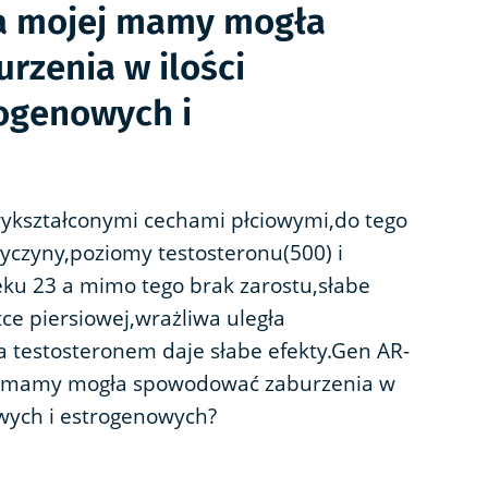
a mojej mamy mogła
zenia w ilości
ogenowych i
ykształconymi cechami płciowymi,do tego
yczyny,poziomy testosteronu(500) i
eku 23 a mimo tego brak zarostu,słabe
atce piersiowej,wrażliwa uległa
a testosteronem daje słabe efekty.Gen AR-
ej mamy mogła spowodować zaburzenia w
wych i estrogenowych?