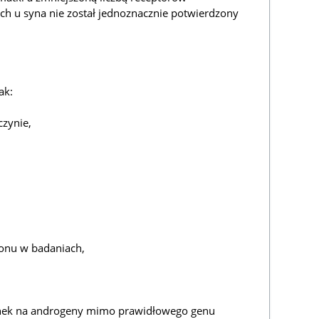
h u syna nie został jednoznacznie potwierdzony
ak:
czynie,
ronu w badaniach,
nek na androgeny mimo prawidłowego genu