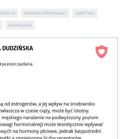
OMASTIA
BADANIA HORMONALNE
GENETYKA
ANDROLOGIA
 DUDZIŃSKA
9
poziom zaufania
ną od estrogenów, a jej wpływ na środowisko
łaszcza w czasie ciąży, może być istotny.
odu męskiego narażenie na podwyższony poziom
nowagi hormonalnej) może teoretycznie wpływać
liwych na hormony płciowe. Jednak bezpośredni
atki a zmniejszoną liczbą receptorów