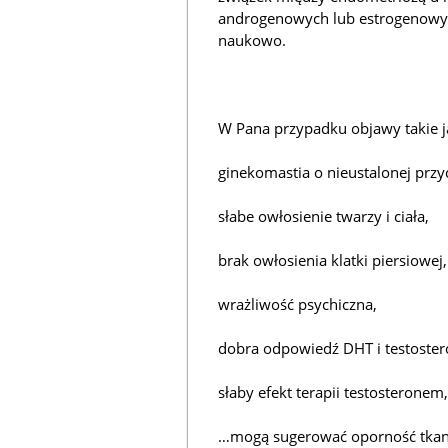
androgenowych lub estrogenowyc
naukowo.
W Pana przypadku objawy takie j
ginekomastia o nieustalonej przy
słabe owłosienie twarzy i ciała,
brak owłosienia klatki piersiowej,
wrażliwość psychiczna,
dobra odpowiedź DHT i testoste
słaby efekt terapii testosteronem,
…mogą sugerować oporność tka