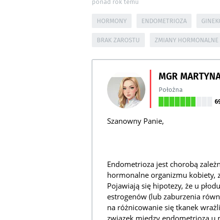
ponad rok temu
HORMONY
ENDOMETRIOZA
GINEK
BRAK ZAROSTU
ZMIANY HORMONALNE
MGR MARTYNA
Położna
6
Szanowny Panie,
Endometrioza jest chorobą zależ
hormonalne organizmu kobiety, zw
Pojawiają się hipotezy, że u pł
estrogenów (lub zaburzenia rów
na różnicowanie się tkanek wraż
związek między endometriozą u m