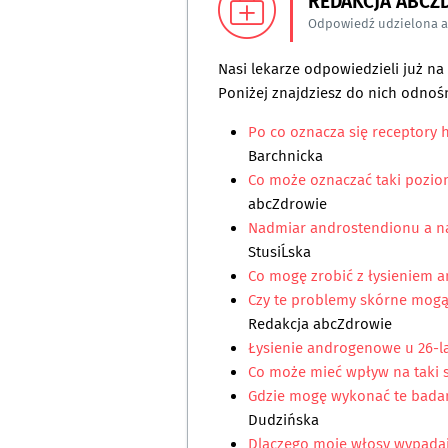
REDAKCJA ABCZ
Odpowiedź udzielona 
Nasi lekarze odpowiedzieli już n
Poniżej znajdziesz do nich odnośn
Po co oznacza się receptory
Barchnicka
Co może oznaczać taki poz
abcZdrowie
Nadmiar androstendionu a n
StusiĹska
Co mogę zrobić z łysieniem
Czy te problemy skórne mo
Redakcja abcZdrowie
Łysienie androgenowe u 26-la
Co może mieć wpływ na taki 
Gdzie mogę wykonać te badan
Dudzińska
Dlaczego moje włosy wypadają