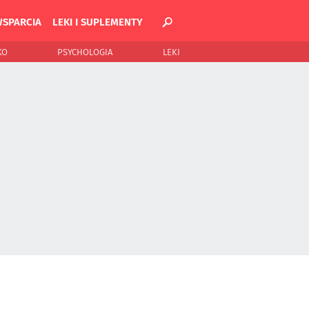
WSPARCIA
LEKI I SUPLEMENTY
KO
PSYCHOLOGIA
LEKI