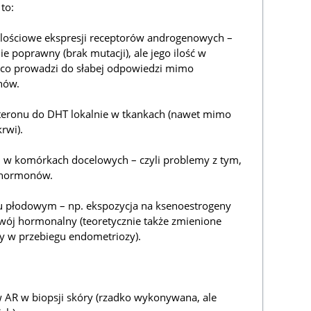
to:
 ilościowe ekspresji receptorów androgenowych –
e poprawny (brak mutacji), ale jego ilość w
 co prowadzi do słabej odpowiedzi mimo
nów.
steronu do DHT lokalnie w tkankach (nawet mimo
rwi).
łu w komórkach docelowych – czyli problemy z tym,
d hormonów.
u płodowym – np. ekspozycja na ksenoestrogeny
zwój hormonalny (teoretycznie także zmienione
 w przebiegu endometriozy).
w AR w biopsji skóry (rzadko wykonywana, ale