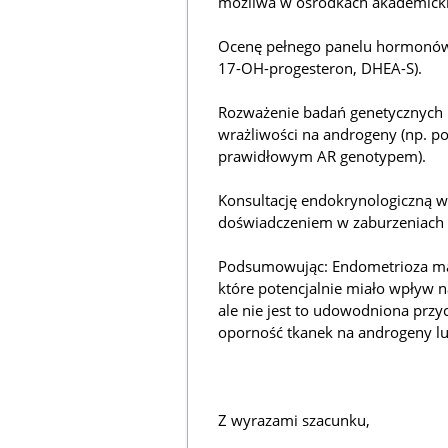
możliwa w ośrodkach akademicki
Ocenę pełnego panelu hormonów (
17-OH-progesteron, DHEA-S).
Rozważenie badań genetycznych 
wrażliwości na androgeny (np. po
prawidłowym AR genotypem).
Konsultację endokrynologiczną w 
doświadczeniem w zaburzeniach r
Podsumowując: Endometrioza ma
które potencjalnie miało wpływ 
ale nie jest to udowodniona prz
oporność tkanek na androgeny lu
Z wyrazami szacunku,