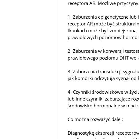
receptora AR. Możliwe przyczyny 
1. Zaburzenia epigenetyczne lub
receptor AR może być strukturalni
tkankach może być zmniejszona,
prawidłowych poziomów hormo
2. Zaburzenia w konwersji testo
prawidłowego poziomu DHT we k
3. Zaburzenia transdukcji sygna
jak komórki odczytują sygnał o
4. Czynniki środowiskowe w życi
lub inne czynniki zaburzające ro
środowisko hormonalne w macicy
Co można rozważyć dalej:
Diagnostykę ekspresji receptoró