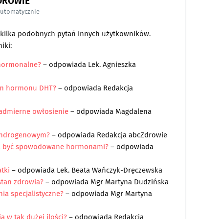
DROWIE
automatycznie
a kilka podobnych pytań innych użytkowników.
iki:
 hormonalne?
– odpowiada
Lek. Agnieszka
iom hormonu DHT?
– odpowiada
Redakcja
admierne owłosienie
– odpowiada
Magdalena
 androgenowym?
– odpowiada
Redakcja abcZdrowie
gą być spowodowane hormonami?
– odpowiada
tki
– odpowiada
Lek. Beata Wańczyk-Dręczewska
stan zdrowia?
– odpowiada
Mgr Martyna Dudzińska
ia specjalistyczne?
– odpowiada
Mgr Martyna
 w tak dużej ilości?
– odpowiada
Redakcja