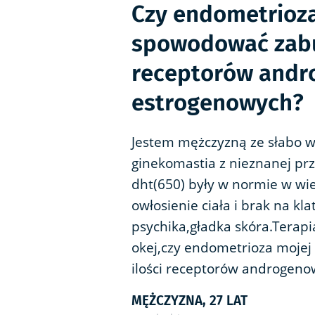
Czy endometrioz
spowodować zabur
receptorów andr
estrogenowych?
Jestem mężczyzną ze słabo w
ginekomastia z nieznanej prz
dht(650) były w normie w wi
owłosienie ciała i brak na kl
psychika,gładka skóra.Terapi
okej,czy endometrioza moj
ilości receptorów androgeno
MĘŻCZYZNA, 27 LAT