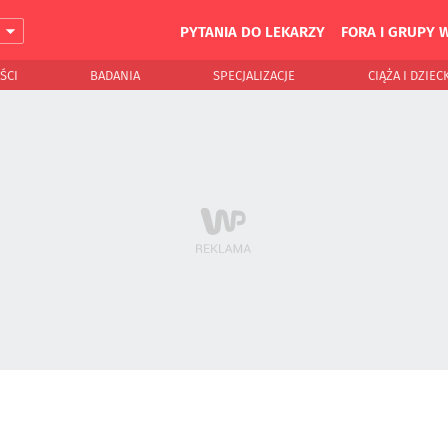
PYTANIA DO LEKARZY
FORA I GRUPY 
J
ŚCI
BADANIA
SPECJALIZACJE
CIĄŻA I DZIEC