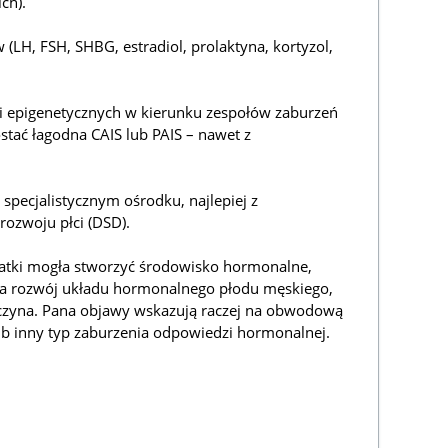
ch).
LH, FSH, SHBG, estradiol, prolaktyna, kortyzol,
i epigenetycznych w kierunku zespołów zaburzeń
stać łagodna CAIS lub PAIS – nawet z
specjalistycznym ośrodku, najlepiej z
ozwoju płci (DSD).
tki mogła stworzyć środowisko hormonalne,
na rozwój układu hormonalnego płodu męskiego,
yczyna. Pana objawy wskazują raczej na obwodową
b inny typ zaburzenia odpowiedzi hormonalnej.