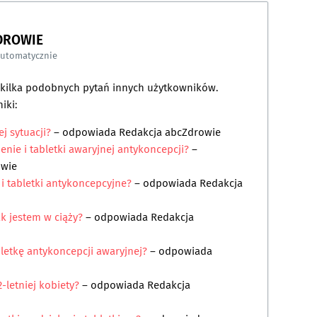
DROWIE
automatycznie
a kilka podobnych pytań innych użytkowników.
iki:
ej sytuacji?
– odpowiada
Redakcja abcZdrowie
ienie i tabletki awaryjnej antykoncepcji?
–
owie
i tabletki antykoncepcyjne?
– odpowiada
Redakcja
ak jestem w ciąży?
– odpowiada
Redakcja
bletkę antykoncepcji awaryjnej?
– odpowiada
2-letniej kobiety?
– odpowiada
Redakcja