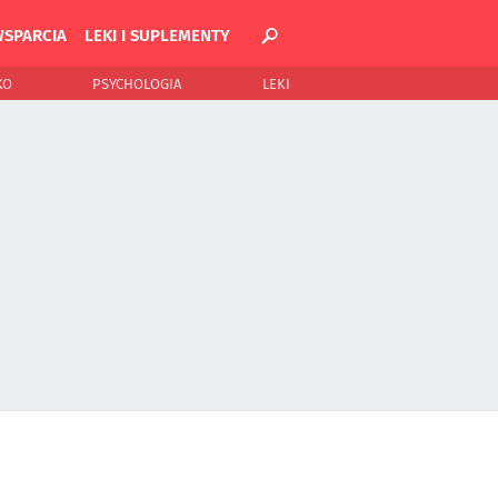
WSPARCIA
LEKI I SUPLEMENTY
KO
PSYCHOLOGIA
LEKI