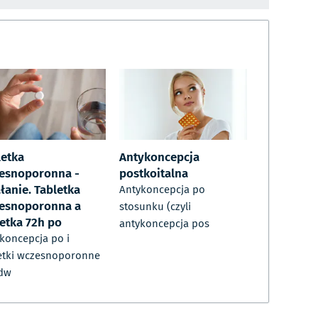
letka
Antykoncepcja
esnoporonna -
postkoitalna
łanie. Tabletka
Antykoncepcja po
esnoporonna a
stosunku (czyli
letka 72h po
antykoncepcja pos
koncepcja po i
etki wczesnoporonne
 dw