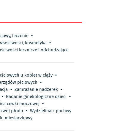
bjawy, leczenie
•
 właściwości, kosmetyka
•
aściwości lecznicze i odchudzające
ściowych u kobiet w ciąży
•
narządów płciowych
•
acja
•
Zamrażanie nadżerek
•
•
Badanie ginekologiczne dzieci
•
ica cewki moczowej
•
zwój płodu
•
Wydzielina z pochwy
kl miesiączkowy