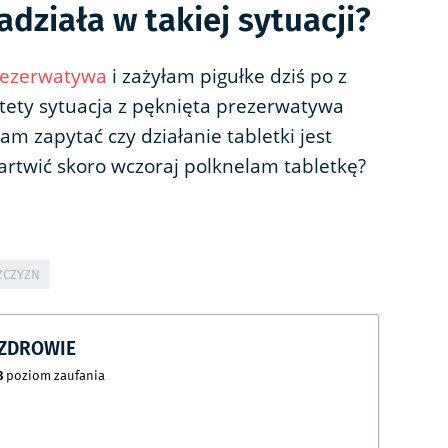
adziała w takiej sytuacji?
rezerwatywa
i zażyłam pigułke dziś po z
stety sytuacja z pęknięta prezerwatywa
łam zapytać czy działanie tabletki jest
artwić skoro wczoraj polknelam tabletkę?
ŻCZYZN
CZDROWIE
8
poziom zaufania