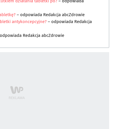
utkiem działania tabletki po?
– odpowiada
abletkę?
– odpowiada
Redakcja abcZdrowie
bletki antykoncepcyjne?
– odpowiada
Redakcja
 odpowiada
Redakcja abcZdrowie