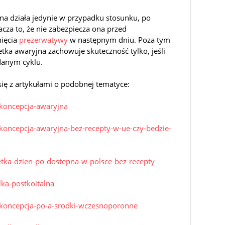
lna działa jedynie w przypadku stosunku, po
acza to, że nie zabezpiecza ona przed
ięcia
prezerwatywy
w następnym dniu. Poza tym
tka awaryjna zachowuje skuteczność tylko, jeśli
danym cyklu.
ię z artykułami o podobnej tematyce:
ykoncepcja-awaryjna
ykoncepcja-awaryjna-bez-recepty-w-ue-czy-bedzie-
letka-dzien-po-dostepna-w-polsce-bez-recepty
lka-postkoitalna
tykoncepcja-po-a-srodki-wczesnoporonne