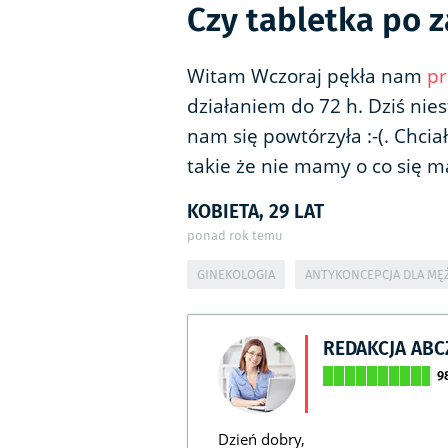
Czy tabletka po z
Witam Wczoraj pękła nam
p
działaniem do 72 h. Dziś nie
nam się powtórzyła :-(. Chcia
takie że nie mamy o co się m
KOBIETA, 29 LAT
ponad rok temu
GINEKOLOGIA
ANTYKONCEPCJA DLA MĘ
REDAKCJA AB
9
Dzień dobry,