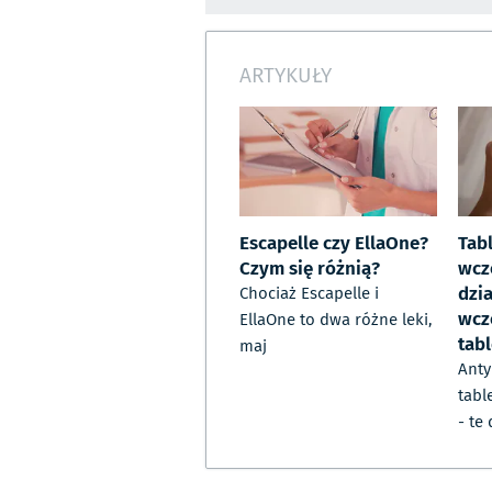
ARTYKUŁY
Escapelle czy EllaOne?
Tab
Czym się różnią?
wcz
dzia
Chociaż Escapelle i
wcz
EllaOne to dwa różne leki,
tab
maj
Anty
tabl
- te