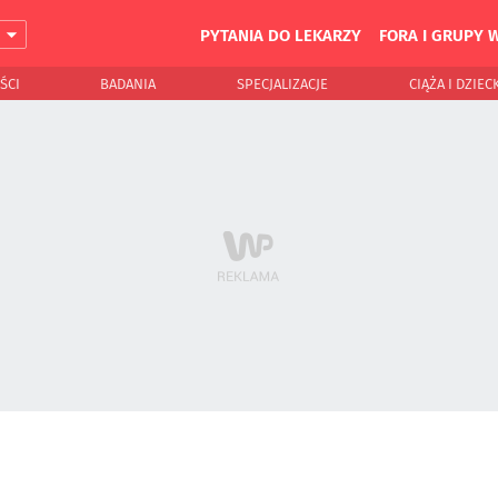
PYTANIA DO LEKARZY
FORA I GRUPY 
J
ŚCI
BADANIA
SPECJALIZACJE
CIĄŻA I DZIEC