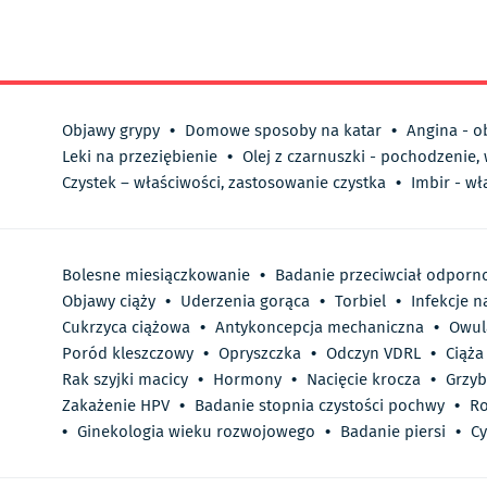
Objawy grypy
•
Domowe sposoby na katar
•
Angina - o
Leki na przeziębienie
•
Olej z czarnuszki - pochodzenie,
Czystek – właściwości, zastosowanie czystka
•
Imbir - wł
Bolesne miesiączkowanie
•
Badanie przeciwciał odporno
Objawy ciąży
•
Uderzenia gorąca
•
Torbiel
•
Infekcje 
Cukrzyca ciążowa
•
Antykoncepcja mechaniczna
•
Owul
Poród kleszczowy
•
Opryszczka
•
Odczyn VDRL
•
Ciąża
Rak szyjki macicy
•
Hormony
•
Nacięcie krocza
•
Grzyb
Zakażenie HPV
•
Badanie stopnia czystości pochwy
•
Ro
•
Ginekologia wieku rozwojowego
•
Badanie piersi
•
Cy