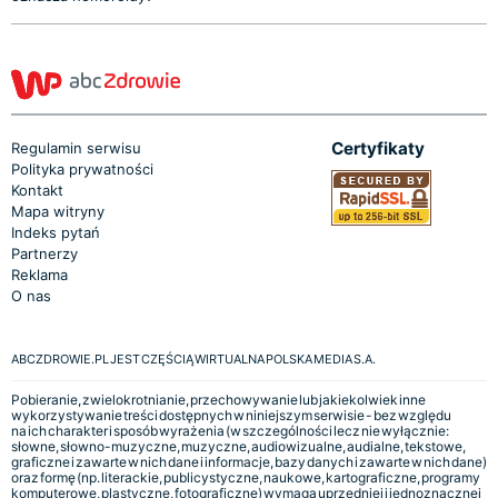
Certyfikaty
Regulamin serwisu
Polityka prywatności
Kontakt
Mapa witryny
Indeks pytań
Partnerzy
Reklama
O nas
ABCZDROWIE.PL JEST CZĘŚCIĄ WIRTUALNA POLSKA MEDIA S.A.
Pobieranie, zwielokrotnianie, przechowywanie lub jakiekolwiek inne
wykorzystywanie treści dostępnych w niniejszym serwisie - bez względu
na ich charakter i sposób wyrażenia (w szczególności lecz nie wyłącznie:
słowne, słowno-muzyczne, muzyczne, audiowizualne, audialne, tekstowe,
graficzne i zawarte w nich dane i informacje, bazy danych i zawarte w nich dane)
oraz formę (np. literackie, publicystyczne, naukowe, kartograficzne, programy
komputerowe, plastyczne, fotograficzne) wymaga uprzedniej i jednoznacznej