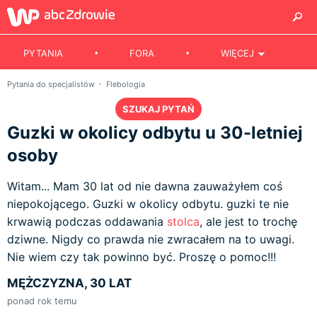
PYTANIA
FORA
WIĘCEJ
Pytania do specjalistów
Flebologia
SZUKAJ PYTAŃ
Guzki w okolicy odbytu u 30-letniej
osoby
Witam... Mam 30 lat od nie dawna zauważyłem coś
niepokojącego. Guzki w okolicy odbytu. guzki te nie
krwawią podczas oddawania
stolca
, ale jest to trochę
dziwne. Nigdy co prawda nie zwracałem na to uwagi.
Nie wiem czy tak powinno być. Proszę o pomoc!!!
MĘŻCZYZNA, 30 LAT
ponad rok temu