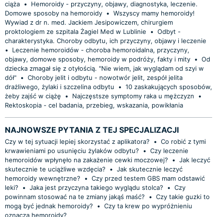
ciąża
•
Hemoroidy - przyczyny, objawy, diagnostyka, leczenie.
Domowe sposoby na hemoroidy
•
Wszyscy mamy hemoroidy!
Wywiad z dr n. med. Jackiem Jesipowiczem, chirurgiem
proktologiem ze szpitala Żagiel Med w Lublinie
•
Odbyt -
charakterystyka. Choroby odbytu, ich przyczyny, objawy i leczenie
•
Leczenie hemoroidów - choroba hemoroidalna, przyczyny,
objawy, domowe sposoby, hemoroidy w podróży, fakty i mity
•
Od
dziecka zmagał się z otyłością. "Nie wiem, jak wyglądam od szyi w
dół"
•
Choroby jelit i odbytu - nowotwór jelit, zespół jelita
drażliwego, żylaki i szczelina odbytu
•
10 zaskakujących sposobów,
żeby zajść w ciążę
•
Najczęstsze symptomy raka u mężczyzn
•
Rektoskopia - cel badania, przebieg, wskazania, powikłania
NAJNOWSZE PYTANIA Z TEJ SPECJALIZACJI
Czy w tej sytuacji lepiej skorzystać z aplikatora?
•
Co robić z tymi
krwawieniami po usunięciu żylaków odbytu?
•
Czy leczenie
hemoroidów wpłynęło na zakażenie cewki moczowej?
•
Jak leczyć
skutecznie te uciążliwe wzdęcia?
•
Jak skutecznie leczyć
hemoroidy wewnętrzne?
•
Czy przed testem GBS mam odstawić
leki?
•
Jaka jest przyczyna takiego wyglądu stolca?
•
Czy
powinnam stosować na te zmiany jakąś maść?
•
Czy takie guzki to
mogą być jednak hemoroidy?
•
Czy ta krew po wypróżnieniu
oznacza hemoroidy?