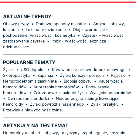
AKTUALNE TRENDY
Objawy grypy
•
Domowe sposoby na katar
•
Angina - objawy,
leczenie
•
Leki na przeziębienie
•
Olej z czarnuszki -
pochodzenie, właściwości, kosmetyka
•
Czystek – właściwości,
zastosowanie czystka
•
Imbir - właściwości lecznicze i
odchudzające
POPULARNE TEMATY
Żylaki
•
USG doppler
•
Krwawienie z przewodu pokarmowego
•
Skleroplastyka
•
Zaparcia
•
Żylaki kończyn dolnych
•
Pajączki
•
Hemoroidektomia zamknięta
•
Biopsja odbytu
•
Kauteryzacja
hemoroidów
•
Krioterapia hemoroidów
•
Podwiązanie
hemoroidów
•
Zakrzepowe zapalenie żył
•
Wycięcie hemoroidów
•
Owrzodzenia podudzi
•
Nieoperacyjne zabiegi likwidujące
hemoroidy
•
Żylaki powrózka nasiennego
•
Żylaki przełyku
•
Przewlekła niewydolność żylna
ARTYKUŁY NA TEN TEMAT
Hemoroidy u kobiet - objawy, przyczyny, zapobieganie, leczenie,