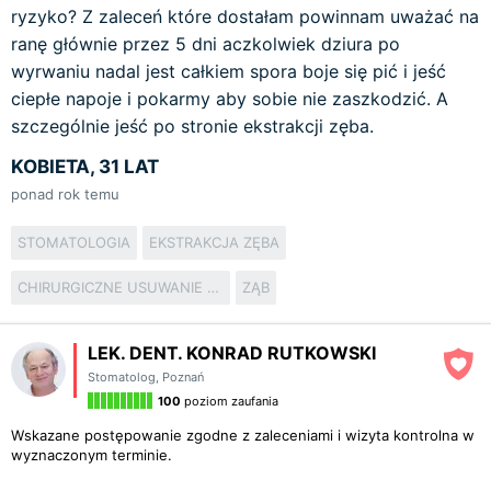
ryzyko? Z zaleceń które dostałam powinnam uważać na
ranę głównie przez 5 dni aczkolwiek dziura po
wyrwaniu nadal jest całkiem spora boje się pić i jeść
ciepłe napoje i pokarmy aby sobie nie zaszkodzić. A
szczególnie jeść po stronie ekstrakcji zęba.
KOBIETA, 31 LAT
ponad rok temu
STOMATOLOGIA
EKSTRAKCJA ZĘBA
CHIRURGICZNE USUWANIE ZĘBÓW
ZĄB
LEK. DENT. KONRAD RUTKOWSKI
Stomatolog
,
Poznań
100
poziom zaufania
Wskazane postępowanie zgodne z zaleceniami i wizyta kontrolna w
wyznaczonym terminie.