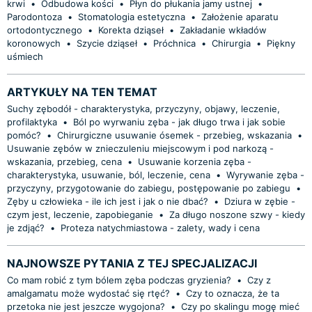
krwi
•
Odbudowa kości
•
Płyn do płukania jamy ustnej
•
Parodontoza
•
Stomatologia estetyczna
•
Założenie aparatu
ortodontycznego
•
Korekta dziąseł
•
Zakładanie wkładów
koronowych
•
Szycie dziąseł
•
Próchnica
•
Chirurgia
•
Piękny
uśmiech
ARTYKUŁY NA TEN TEMAT
Suchy zębodół - charakterystyka, przyczyny, objawy, leczenie,
profilaktyka
•
Ból po wyrwaniu zęba - jak długo trwa i jak sobie
pomóc?
•
Chirurgiczne usuwanie ósemek - przebieg, wskazania
•
Usuwanie zębów w znieczuleniu miejscowym i pod narkozą -
wskazania, przebieg, cena
•
Usuwanie korzenia zęba -
charakterystyka, usuwanie, ból, leczenie, cena
•
Wyrywanie zęba -
przyczyny, przygotowanie do zabiegu, postępowanie po zabiegu
•
Zęby u człowieka - ile ich jest i jak o nie dbać?
•
Dziura w zębie -
czym jest, leczenie, zapobieganie
•
Za długo noszone szwy - kiedy
je zdjąć?
•
Proteza natychmiastowa - zalety, wady i cena
NAJNOWSZE PYTANIA Z TEJ SPECJALIZACJI
Co mam robić z tym bólem zęba podczas gryzienia?
•
Czy z
amalgamatu może wydostać się rtęć?
•
Czy to oznacza, że ta
przetoka nie jest jeszcze wygojona?
•
Czy po skalingu mogę mieć