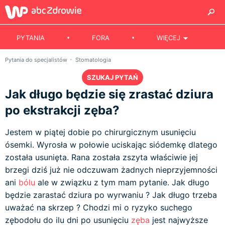
PYTANIA
FORA
WIĘCEJ
Pytania do specjalistów
Stomatologia
SZUKAJ PYTAŃ
Jak długo będzie się zrastać dziura
po ekstrakcji zęba?
Jestem w piątej dobie po chirurgicznym usunięciu
ósemki. Wyrosła w połowie uciskając siódemkę dlatego
została usunięta. Rana została zszyta właściwie jej
brzegi dziś już nie odczuwam żadnych nieprzyjemności
ani
bólu
ale w związku z tym mam pytanie. Jak długo
będzie zarastać dziura po wyrwaniu ? Jak długo trzeba
uważać na skrzep ? Chodzi mi o ryzyko suchego
zębodołu do ilu dni po usunięciu
zęba
jest najwyższe