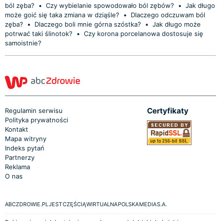
ból zęba?
•
Czy wybielanie spowodowało ból zębów?
•
Jak długo
może goić się taka zmiana w dziąśle?
•
Dlaczego odczuwam ból
zęba?
•
Dlaczego boli mnie górna szóstka?
•
Jak długo może
potrwać taki ślinotok?
•
Czy korona porcelanowa dostosuje się
samoistnie?
Certyfikaty
Regulamin serwisu
Polityka prywatności
Kontakt
Mapa witryny
Indeks pytań
Partnerzy
Reklama
O nas
ABCZDROWIE.PL JEST CZĘŚCIĄ WIRTUALNA POLSKA MEDIA S.A.