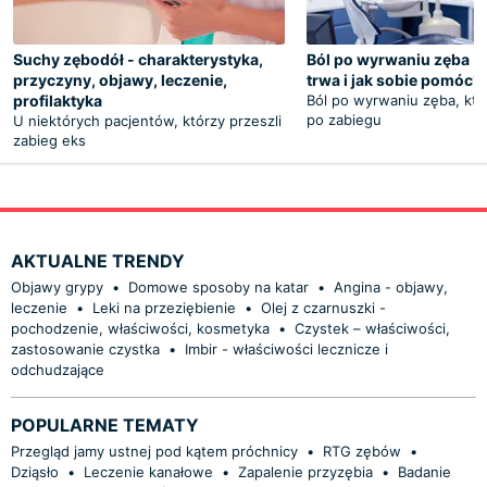
Suchy zębodół - charakterystyka,
Ból po wyrwaniu zęba - 
przyczyny, objawy, leczenie,
trwa i jak sobie pomóc?
profilaktyka
Ból po wyrwaniu zęba, któ
po zabiegu
U niektórych pacjentów, którzy przeszli
zabieg eks
AKTUALNE TRENDY
Objawy grypy
•
Domowe sposoby na katar
•
Angina - objawy,
leczenie
•
Leki na przeziębienie
•
Olej z czarnuszki -
pochodzenie, właściwości, kosmetyka
•
Czystek – właściwości,
zastosowanie czystka
•
Imbir - właściwości lecznicze i
odchudzające
POPULARNE TEMATY
Przegląd jamy ustnej pod kątem próchnicy
•
RTG zębów
•
Dziąsło
•
Leczenie kanałowe
•
Zapalenie przyzębia
•
Badanie