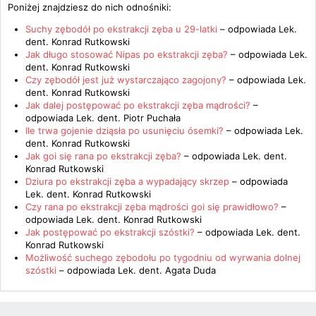
Poniżej znajdziesz do nich odnośniki:
Suchy zębodół po ekstrakcji zęba u 29-latki
– odpowiada
Lek.
dent. Konrad Rutkowski
Jak długo stosować Nipas po ekstrakcji zęba?
– odpowiada
Lek.
dent. Konrad Rutkowski
Czy zębodół jest już wystarczająco zagojony?
– odpowiada
Lek.
dent. Konrad Rutkowski
Jak dalej postępować po ekstrakcji zęba mądrości?
–
odpowiada
Lek. dent. Piotr Puchała
Ile trwa gojenie dziąsła po usunięciu ósemki?
– odpowiada
Lek.
dent. Konrad Rutkowski
Jak goi się rana po ekstrakcji zęba?
– odpowiada
Lek. dent.
Konrad Rutkowski
Dziura po ekstrakcji zęba a wypadający skrzep
– odpowiada
Lek. dent. Konrad Rutkowski
Czy rana po ekstrakcji zęba mądrości goi się prawidłowo?
–
odpowiada
Lek. dent. Konrad Rutkowski
Jak postępować po ekstrakcji szóstki?
– odpowiada
Lek. dent.
Konrad Rutkowski
Możliwość suchego zębodołu po tygodniu od wyrwania dolnej
szóstki
– odpowiada
Lek. dent. Agata Duda