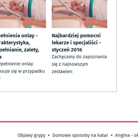
ełnienia onlay -
Najbardziej pomocni
rakterystyka,
lekarze i specjaliści -
ełnianie, zalety,
styczeń 2016
a
Zachęcamy do zapoznania
pełnienie onlay
się z najnowszym
osuje się w przypadku
zestawien
y
Objawy grypy
•
Domowe sposoby na katar
•
Angina - o