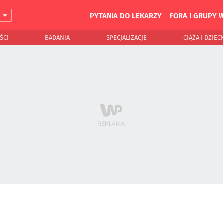
PYTANIA DO LEKARZY
FORA I GRUPY 
J
ŚCI
BADANIA
SPECJALIZACJE
CIĄŻA I DZIEC