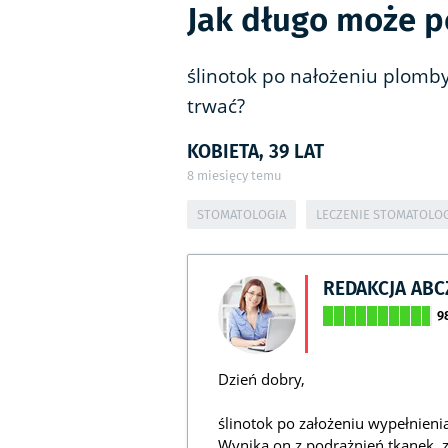
Jak długo może p
ślinotok po nałożeniu plomby
trwać?
KOBIETA, 39 LAT
8
miesięcy temu
STOMATOLOGIA
LECZENIE STOMATOLO
REDAKCJA AB
9
Dzień dobry,
ślinotok po założeniu wypełnieni
Wynika on z podrażnień tkanek, z