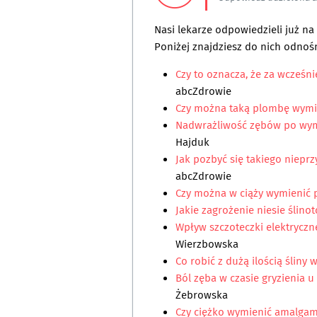
Nasi lekarze odpowiedzieli już n
Poniżej znajdziesz do nich odnośn
Czy to oznacza, że za wcześn
abcZdrowie
Czy można taką plombę wym
Nadwrażliwość zębów po wy
Hajduk
Jak pozbyć się takiego niepr
abcZdrowie
Czy można w ciąży wymienić
Jakie zagrożenie niesie ślino
Wpływ szczoteczki elektryczn
Wierzbowska
Co robić z dużą ilością śliny
Ból zęba w czasie gryzienia u 
Żebrowska
Czy ciężko wymienić amalgam