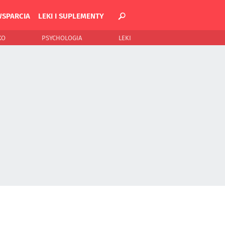
WSPARCIA
LEKI I SUPLEMENTY
KO
PSYCHOLOGIA
LEKI