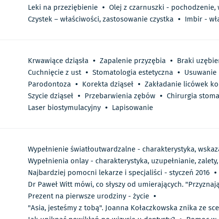
Leki na przeziębienie
•
Olej z czarnuszki - pochodzenie,
Czystek – właściwości, zastosowanie czystka
•
Imbir - wł
Krwawiące dziąsła
•
Zapalenie przyzębia
•
Braki uzębie
Cuchnięcie z ust
•
Stomatologia estetyczna
•
Usuwanie 
Parodontoza
•
Korekta dziąseł
•
Zakładanie licówek 
Szycie dziąseł
•
Przebarwienia zębów
•
Chirurgia stoma
Laser biostymulacyjny
•
Lapisowanie
Wypełnienie światłoutwardzalne - charakterystyka, wskaz
Wypełnienia onlay - charakterystyka, uzupełnianie, zalety
Najbardziej pomocni lekarze i specjaliści - styczeń 2016
•
Dr Paweł Witt mówi, co słyszy od umierających. "Przyznają
Prezent na pierwsze urodziny - życie
•
"Asia, jesteśmy z tobą". Joanna Kołaczkowska znika ze s