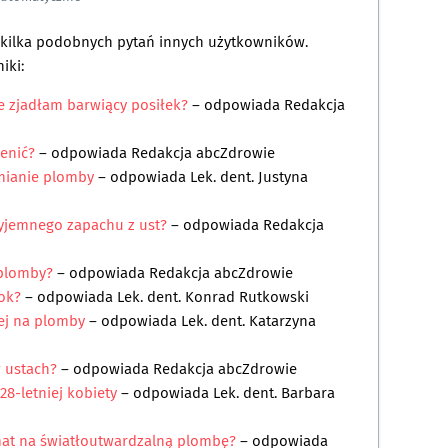
a kilka podobnych pytań innych użytkowników.
iki:
ie zjadłam barwiący posiłek?
– odpowiada
Redakcja
ienić?
– odpowiada
Redakcja abcZdrowie
mianie plomby
– odpowiada
Lek. dent. Justyna
zyjemnego zapachu z ust?
– odpowiada
Redakcja
 plomby?
– odpowiada
Redakcja abcZdrowie
tok?
– odpowiada
Lek. dent. Konrad Rutkowski
ej na plomby
– odpowiada
Lek. dent. Katarzyna
 w ustach?
– odpowiada
Redakcja abcZdrowie
28-letniej kobiety
– odpowiada
Lek. dent. Barbara
at na światłoutwardzalną plombę?
– odpowiada