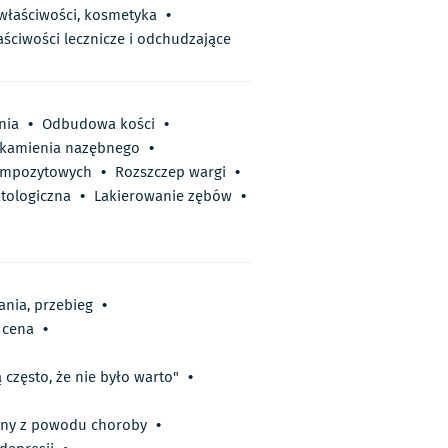
 właściwości, kosmetyka
•
aściwości lecznicze i odchudzające
nia
•
Odbudowa kości
•
kamienia nazębnego
•
kompozytowych
•
Rozszczep wargi
•
tologiczna
•
Lakierowanie zębów
•
ania, przebieg
•
, cena
•
 często, że nie było warto"
•
ceny z powodu choroby
•