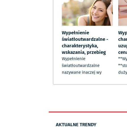
Wypełnienie
Wyp
światłoutwardzalne -
cha
charakterystyka,
uzup
wskazania, przebieg
cen
Wypełnienie
**Wy
światłoutwardzalne
**st
nazywane inaczej wy
duż
AKTUALNE TRENDY