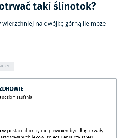
otrwać taki ślinotok?
 wierzchniej na dwójkę górną ile może
GICZNE
CZDROWIE
8
poziom zaufania
a w postaci plomby nie powinien być długotrwały.
astosowanych leków, znieczulenia czy stresu