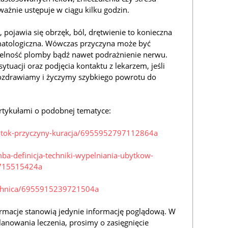
ażnie ustępuje w ciągu kilku godzin.
a, pojawia się obrzęk, ból, drętwienie to konieczna
matologiczna. Wówczas przyczyna może być
zelność plomby bądź nawet podrażnienie nerwu.
tuacji oraz podjęcia kontaktu z lekarzem, jeśli
pozdrawiamy i życzymy szybkiego powrotu do
rtykułami o podobnej tematyce:
inotok-przyczyny-kuracja/6955952797112864a
mba-definicja-techniki-wypelniania-ubytkow-
6715515424a
rochnica/6955915239721504a
rmacje stanowią jedynie informację poglądową. W
lanowania leczenia, prosimy o zasięgnięcie