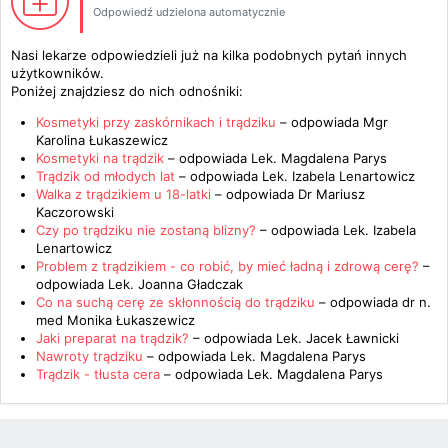
Odpowiedź udzielona automatycznie
Nasi lekarze odpowiedzieli już na kilka podobnych pytań innych
użytkowników.
Poniżej znajdziesz do nich odnośniki:
Kosmetyki przy zaskórnikach i trądziku
– odpowiada
Mgr
Karolina Łukaszewicz
Kosmetyki na trądzik
– odpowiada
Lek. Magdalena Parys
Trądzik od młodych lat
– odpowiada
Lek. Izabela Lenartowicz
Walka z trądzikiem u 18-latki
– odpowiada
Dr Mariusz
Kaczorowski
Czy po trądziku nie zostaną blizny?
– odpowiada
Lek. Izabela
Lenartowicz
Problem z trądzikiem - co robić, by mieć ładną i zdrową cerę?
–
odpowiada
Lek. Joanna Gładczak
Co na suchą cerę ze skłonnością do trądziku
– odpowiada
dr n.
med Monika Łukaszewicz
Jaki preparat na trądzik?
– odpowiada
Lek. Jacek Ławnicki
Nawroty trądziku
– odpowiada
Lek. Magdalena Parys
Trądzik - tłusta cera
– odpowiada
Lek. Magdalena Parys