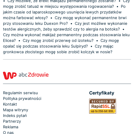
•
Czy możliwe, że efekt makijażu permanentnego zostanie?
•
Czy
mogę zrobić tatuaż w miejscu występowania rogowacenia?
•
Po
jakim czasie od laparoskopowego usunięcia lewych przydatków
można farbować włosy?
•
Czy mogę wykonać permanentne brwi
przy stosowaniu leku Duexon Pro?
•
Czy jest możliwe wykonanie
testów alergicznych, żeby sprawdzić czy to alergia na botoks?
•
Czy można wykonać makijaż permanentny podczas stosowania leku
Elicea?
•
Czy mogę zrobić przerwę od izoteku?
•
Czy mogę
opalać się podczas stosowania leku Sulpiryd?
•
Czy mając
gronkowca złocistego mogę sobie zrobić kolczyk w nosie?
Certyfikaty
Regulamin serwisu
Polityka prywatności
Kontakt
Mapa witryny
Indeks pytań
Partnerzy
Reklama
O nas