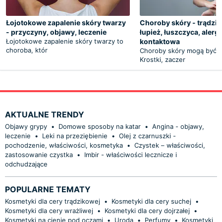
Łojotokowe zapalenie skóry twarzy
Choroby skóry - trądzik
- przyczyny, objawy, leczenie
łupież, łuszczyca, alergi
Łojotokowe zapalenie skóry twarzy to
kontaktowa
choroba, któr
Choroby skóry mogą być 
Krostki, zaczer
AKTUALNE TRENDY
Objawy grypy
•
Domowe sposoby na katar
•
Angina - objawy,
leczenie
•
Leki na przeziębienie
•
Olej z czarnuszki -
pochodzenie, właściwości, kosmetyka
•
Czystek – właściwości,
zastosowanie czystka
•
Imbir - właściwości lecznicze i
odchudzające
POPULARNE TEMATY
Kosmetyki dla cery trądzikowej
•
Kosmetyki dla cery suchej
•
Kosmetyki dla cery wrażliwej
•
Kosmetyki dla cery dojrzałej
•
Kosmetyki na cienie pod oczami
•
Uroda
•
Perfumy
•
Kosmetyki