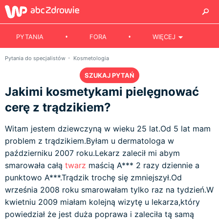
PYTANIA
FORA
WIĘCEJ
Pytania do specjalistów
Kosmetologia
SZUKAJ PYTAŃ
Jakimi kosmetykami pielęgnować
cerę z trądzikiem?
Witam jestem dziewczyną w wieku 25 lat.Od 5 lat mam
problem z trądzikiem.Byłam u dermatologa w
październiku 2007 roku.Lekarz zalecił mi abym
smarowała całą
twarz
maścią A*** 2 razy dziennie a
punktowo A***.Trądzik trochę się zmniejszył.Od
września 2008 roku smarowałam tylko raz na tydzień.W
kwietniu 2009 miałam kolejną wizytę u lekarza,który
powiedział że jest duża poprawa i zaleciła tą samą