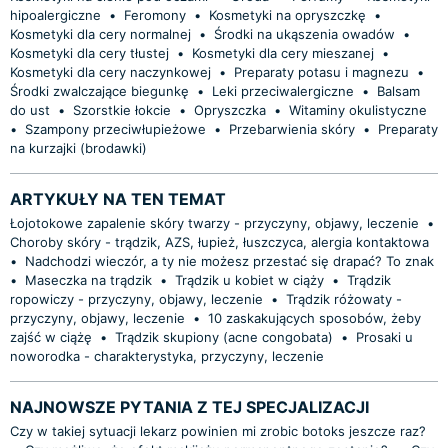
hipoalergiczne
•
Feromony
•
Kosmetyki na opryszczkę
•
Kosmetyki dla cery normalnej
•
Środki na ukąszenia owadów
•
Kosmetyki dla cery tłustej
•
Kosmetyki dla cery mieszanej
•
Kosmetyki dla cery naczynkowej
•
Preparaty potasu i magnezu
•
Środki zwalczające biegunkę
•
Leki przeciwalergiczne
•
Balsam
do ust
•
Szorstkie łokcie
•
Opryszczka
•
Witaminy okulistyczne
•
Szampony przeciwłupieżowe
•
Przebarwienia skóry
•
Preparaty
na kurzajki (brodawki)
ARTYKUŁY NA TEN TEMAT
Łojotokowe zapalenie skóry twarzy - przyczyny, objawy, leczenie
•
Choroby skóry - trądzik, AZS, łupież, łuszczyca, alergia kontaktowa
•
Nadchodzi wieczór, a ty nie możesz przestać się drapać? To znak
•
Maseczka na trądzik
•
Trądzik u kobiet w ciąży
•
Trądzik
ropowiczy - przyczyny, objawy, leczenie
•
Trądzik różowaty -
przyczyny, objawy, leczenie
•
10 zaskakujących sposobów, żeby
zajść w ciążę
•
Trądzik skupiony (acne congobata)
•
Prosaki u
noworodka - charakterystyka, przyczyny, leczenie
NAJNOWSZE PYTANIA Z TEJ SPECJALIZACJI
Czy w takiej sytuacji lekarz powinien mi zrobic botoks jeszcze raz?