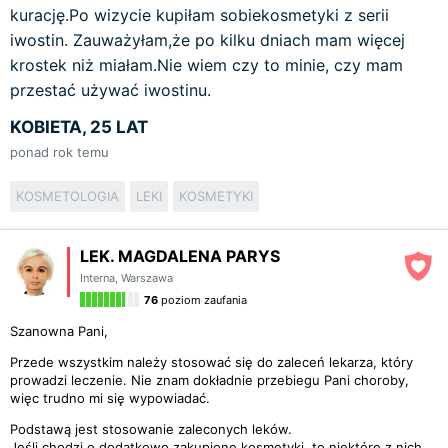
kurację.Po wizycie kupiłam sobiekosmetyki z serii
iwostin. Zauważyłam,że po kilku dniach mam więcej
krostek niż miałam.Nie wiem czy to minie, czy mam
przestać używać iwostinu.
KOBIETA, 25 LAT
ponad rok temu
KOSMETOLOGIA
LEKI
KOSMETYKI
LEK. MAGDALENA PARYS
Interna
,
Warszawa
76
poziom zaufania
Szanowna Pani,
Przede wszystkim należy stosować się do zaleceń lekarza, który
prowadzi leczenie. Nie znam dokładnie przebiegu Pani choroby,
więc trudno mi się wypowiadać.
Podstawą jest stosowanie zaleconych leków.
Jeśli chodzi o dodatkowo zakupione kosmetyki, to niektóre z nich