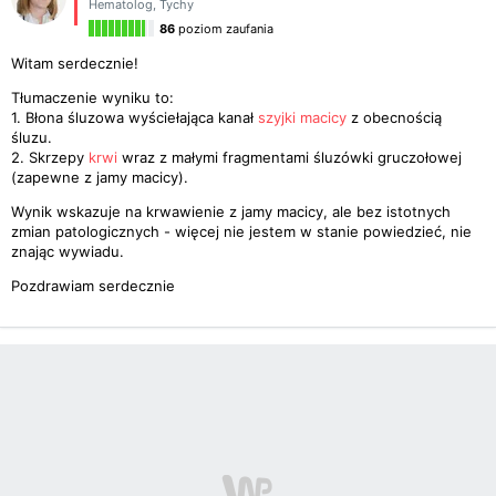
Hematolog
,
Tychy
86
poziom zaufania
Witam serdecznie!
Tłumaczenie wyniku to:
1. Błona śluzowa wyściełająca kanał
szyjki macicy
z obecnością
śluzu.
2. Skrzepy
krwi
wraz z małymi fragmentami śluzówki gruczołowej
(zapewne z jamy macicy).
Wynik wskazuje na krwawienie z jamy macicy, ale bez istotnych
zmian patologicznych - więcej nie jestem w stanie powiedzieć, nie
znając wywiadu.
Pozdrawiam serdecznie