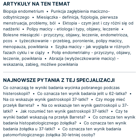
ARTYKUŁY NA TEN TEMAT
Biopsja endometrium
•
Punkcja zagłębienia maciczno-
odbytniczego
•
Miesiączka - definicja, fizjologia, pierwsza
menstruacja, problemy, ból
•
Ektopia - czym jest i czy różni się od
nadżerki
•
Polipy macicy - etiologa i typy, objawy, leczenie
•
Bolesne miesiączki - przyczyny, objawy, leczenie, endometrioza,
pcos
•
Łyżeczkowanie - przebieg, poronienie, polipy macicy,
menopauza, powikłania
•
Szyjka macicy - jak wygląda w różnych
fazach cyklu i w ciąży
•
Polip endometrialny - przyczyny, objawy,
leczenie, powikłania
•
Abrazja (wyłyżeczkowanie macicy) -
wskazania, zabieg, możliwe powikłania
NAJNOWSZE PYTANIA Z TEJ SPECJALIZACJI
Co oznaczają te wyniki badania wycinka pobranego podczas
histeroskopii?
•
Co oznacza ten wynik badania jelit u 62-latka?
•
Na co wskazuje wynik gastroskopii 37-latki?
•
Czy mogę mieć
przełyk Barreta?
•
Na co wskazuje ten wynik gastroskopii u 37-
latki?
•
Jak rozumieć ten wynik gastroskopii 37-latki?
•
Czy te
wyniki badań wskazują na przełyk Barreta?
•
Co oznacza ten wynik
badania histopatologicznego żołądka?
•
Co oznacza ten wynik
badania żołądka u 37-latki?
•
Co oznacza ten wynik badania
patomorfologicznego żołądka 30-letniej osoby?