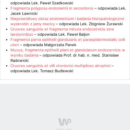
odpowiada
Lek. Paweł Szadkowski
Fragmenta polyposa endometrii in secretionis
– odpowiada
Lek.
Jacek Ławnicki
Nieprawidłowy obraz endometrium i badania histopatologiczne
wyskrobin z jamy macicy
– odpowiada
Lek. Zbigniew Żurawski
Cruores sanguinis et fragmenta minuta endocervicis sine
laesionnibus
– odpowiada
Lek. Paweł Baljon
Fragmenta parva epithelii glandularis et paraepidermoidalis colli
uteri
– odpowiada
Małgorzata Panek
Mucus, fragmenta epithelii plani et glandularum endocervicis w
wyniku badania
– odpowiada
Prof. dr hab. n. med. Stanisław
Radowicki
Cruores sanguinis et villi chorionici multiplices atrophici
–
odpowiada
Lek. Tomasz Budlewski