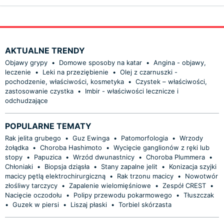
AKTUALNE TRENDY
Objawy grypy
•
Domowe sposoby na katar
•
Angina - objawy,
leczenie
•
Leki na przeziębienie
•
Olej z czarnuszki -
pochodzenie, właściwości, kosmetyka
•
Czystek – właściwości,
zastosowanie czystka
•
Imbir - właściwości lecznicze i
odchudzające
POPULARNE TEMATY
Rak jelita grubego
•
Guz Ewinga
•
Patomorfologia
•
Wrzody
żołądka
•
Choroba Hashimoto
•
Wycięcie ganglionów z ręki lub
stopy
•
Papuzica
•
Wrzód dwunastnicy
•
Choroba Plummera
•
Chłoniaki
•
Biopsja dziąsła
•
Stany zapalne jelit
•
Konizacja szyjki
macicy pętlą elektrochirurgiczną
•
Rak trzonu macicy
•
Nowotwór
złośliwy tarczycy
•
Zapalenie wielomięśniowe
•
Zespół CREST
•
Nacięcie oczodołu
•
Polipy przewodu pokarmowego
•
Tłuszczak
•
Guzek w piersi
•
Liszaj płaski
•
Torbiel skórzasta