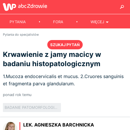
PYTANIA
FORA
WIĘCEJ
Pytania do specjalistów
SZUKAJ PYTAŃ
Krwawienie z jamy macicy w
badaniu histopatologicznym
1.Mucoza endocervicalis et mucus. 2.Cruores sanguinis
et fragmenta parva glandularum.
ponad rok temu
BADANIE PATOMORFOLOGICZNE
LEK. AGNIESZKA BARCHNICKA