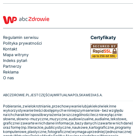
Certyfikaty
Regulamin serwisu
Polityka prywatności
Kontakt
Mapa witryny
Indeks pytań
Partnerzy
Reklama
O nas
ABCZDROWIE.PL JEST CZĘŚCIĄ WIRTUALNA POLSKA MEDIA S.A.
Pobieranie, zwielokrotnianie, przechowywanie lub jakiekolwiek inne
wykorzystywanie treści dostępnych w niniejszym serwisie - bez względu
na ich charakter i sposób wyrażenia (w szczególności lecz nie wyłącznie:
słowne, słowno-muzyczne, muzyczne, audiowizualne, audialne, tekstowe,
graficzne i zawarte w nich dane i informacje, bazy danych i zawarte w nich dane)
oraz formę (np. literackie, publicystyczne, naukowe, kartograficzne, programy
komputerowe, plastyczne, fotograficzne) wymaga uprzedniej i jednoznacznej
zgody Wirtualna Polska Media Spółka Akcyjna z siedzibą w Warszawie,