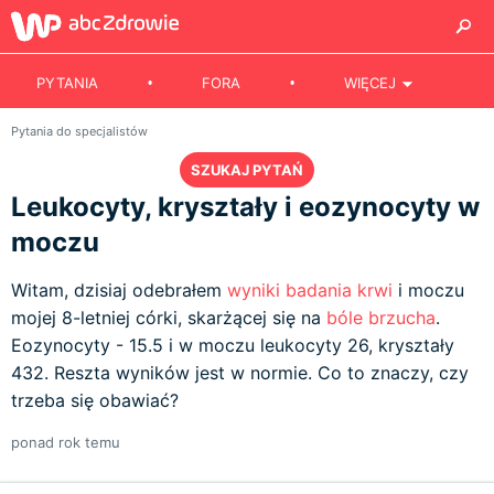
PYTANIA
FORA
WIĘCEJ
Pytania do specjalistów
SZUKAJ PYTAŃ
Leukocyty, kryształy i eozynocyty w
moczu
Witam, dzisiaj odebrałem
wyniki badania krwi
i moczu
mojej 8-letniej córki, skarżącej się na
bóle brzucha
.
Eozynocyty - 15.5 i w moczu leukocyty 26, kryształy
432. Reszta wyników jest w normie. Co to znaczy, czy
trzeba się obawiać?
ponad rok temu