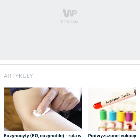
ARTYKUŁY
Eozynocyty (EO, eozynofile) - rola w
Podwyższone leukocyty 