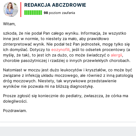
REDAKCJA ABCZDROWIE
98
poziom zaufania
Witam,
szkoda, że nie podał Pan całego wyniku. Informacja, że wszystko
inne jest w normie, to niestety za mało, aby prawidłowo
zinterpretować wynik. Nie podał też Pan jednostek, mogę tylko się
ich domyślać. Dotyczy to
eozynofili
, jeśli to odsetek procentowy (a
myślę, że tak), to jest ich za dużo, co może świadczyć o
alergii
,
chorobie pasożytniczej i rzadziej o innych przewlekłych chorobach.
Natomiast w moczu jest dużo leukocytów i kryształów, co może być
związane z infekcją układu moczowego, ale również z inną patologią
dróg moczowych. Niestety, tak wyrywkowe przedstawienie
wyników nie pozwala mi na bliższą diagnostykę.
Prosze zgłosić się koniecznie do pediatry, zwłaszcza, że córka ma
dolegliwości.
Pozdrawiam.