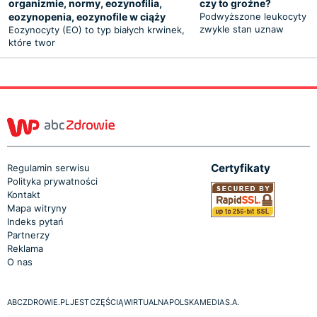
organizmie, normy, eozynofilia,
czy to groźne?
eozynopenia, eozynofile w ciąży
Podwyższone leukocyty w 
zwykle stan uznaw
Eozynocyty (EO) to typ białych krwinek,
które twor
Certyfikaty
Regulamin serwisu
Polityka prywatności
Kontakt
Mapa witryny
Indeks pytań
Partnerzy
Reklama
O nas
ABCZDROWIE.PL JEST CZĘŚCIĄ WIRTUALNA POLSKA MEDIA S.A.