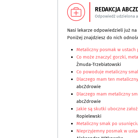
REDAKCJA ABCZ
Odpowiedź udzielona 
Nasi lekarze odpowiedzieli już n
Poniżej znajdziesz do nich odnośn
Metaliczny posmak w ustach 
Co może znaczyć gorzki, met
Żmuda-Trzebiatowski
Co powoduje metaliczny sma
Dlaczego mam ten metaliczn
abcZdrowie
Dlaczego mam metaliczny sm
abcZdrowie
Jakie są skutki uboczne zało
Ropielewski
Metaliczny smak po usunięc
Nieprzyjemny posmak w ustac