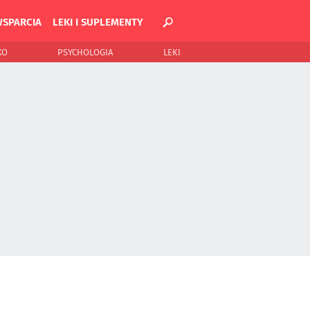
WSPARCIA
LEKI I SUPLEMENTY
KO
PSYCHOLOGIA
LEKI