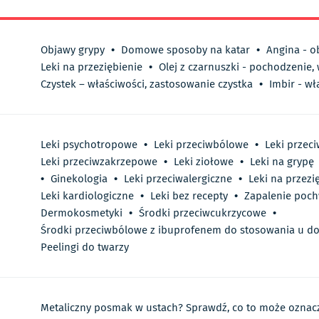
Objawy grypy
•
Domowe sposoby na katar
•
Angina - o
Leki na przeziębienie
•
Olej z czarnuszki - pochodzenie,
Czystek – właściwości, zastosowanie czystka
•
Imbir - wł
Leki psychotropowe
•
Leki przeciwbólowe
•
Leki przec
Leki przeciwzakrzepowe
•
Leki ziołowe
•
Leki na grypę
•
Ginekologia
•
Leki przeciwalergiczne
•
Leki na przezi
Leki kardiologiczne
•
Leki bez recepty
•
Zapalenie poc
Dermokosmetyki
•
Środki przeciwcukrzycowe
•
Środki przeciwbólowe z ibuprofenem do stosowania u do
Peelingi do twarzy
Metaliczny posmak w ustach? Sprawdź, co to może oznacz