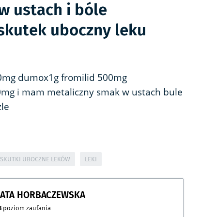
w ustach i bóle
skutek uboczny leku
 40mg dumox1g fromilid 500mg
mg i mam metaliczny smak w ustach bule
zle
SKUTKI UBOCZNE LEKÓW
LEKI
ZATA HORBACZEWSKA
8
poziom zaufania