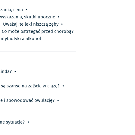
zania, cena
•
wwskazania, skutki uboczne
•
•
Uważaj, te leki niszczą zęby
•
Co może ostrzegać przed chorobą?
ntybiotyki a alkohol
linda?
•
ą szanse na zajście w ciążę?
•
ie i spowodować owulację?
•
ne sytuacje?
•