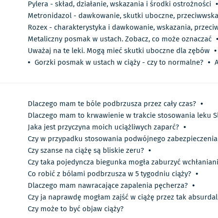
Pylera - skład, działanie, wskazania i środki ostrożności
•
Metronidazol - dawkowanie, skutki uboczne, przeciwwska
Rozex - charakterystyka i dawkowanie, wskazania, przeci
Metaliczny posmak w ustach. Zobacz, co może oznaczać
Uważaj na te leki. Mogą mieć skutki uboczne dla zębów
•
•
Gorzki posmak w ustach w ciąży - czy to normalne?
•
A
Dlaczego mam te bóle podbrzusza przez cały czas?
•
Dlaczego mam to krwawienie w trakcie stosowania leku S
Jaka jest przyczyna moich uciążliwych zaparć?
•
Czy w przypadku stosowania podwójnego zabezpieczenia s
Czy szanse na ciążę są bliskie zeru?
•
Czy taka pojedyncza biegunka mogła zaburzyć wchłanian
Co robić z bólami podbrzusza w 5 tygodniu ciąży?
•
Dlaczego mam nawracające zapalenia pęcherza?
•
Czy ja naprawdę mogłam zajść w ciążę przez tak absurdal
Czy może to być objaw ciąży?