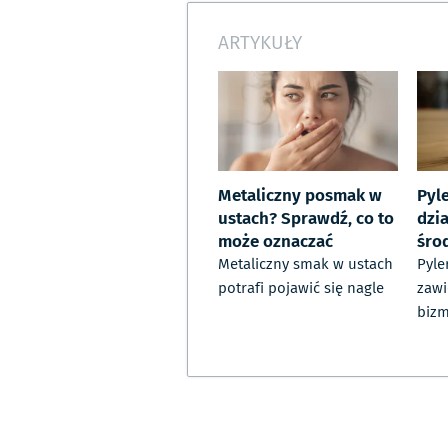
ARTYKUŁY
Metaliczny posmak w
Pyle
ustach? Sprawdź, co to
dzia
może oznaczać
śro
Metaliczny smak w ustach
Pyle
potrafi pojawić się nagle
zawi
biz