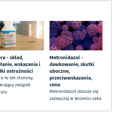
ra - skład,
Metronidazol -
łanie, wskazania i
dawkowanie, skutki
dki ostrożności
uboczne,
przeciwwskazania,
ra to lek złożony,
cena
erający związek
Metronidazol stosuje się
mutu
zazwyczaj w leczeniu zaka