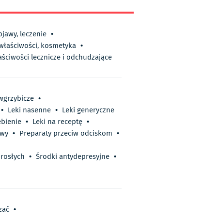
bjawy, leczenie
•
 właściwości, kosmetyka
•
aściwości lecznicze i odchudzające
iwgrzybicze
•
•
Leki nasenne
•
Leki generyczne
ębienie
•
Leki na receptę
•
hwy
•
Preparaty przeciw odciskom
•
rosłych
•
Środki antydepresyjne
•
ać
•