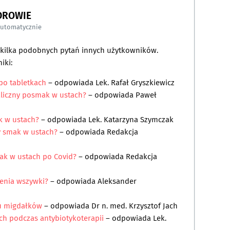
DROWIE
automatycznie
a kilka podobnych pytań innych użytkowników.
iki:
po tabletkach
– odpowiada
Lek. Rafał Gryszkiewicz
aliczny posmak w ustach?
– odpowiada
Paweł
k w ustach?
– odpowiada
Lek. Katarzyna Szymczak
y smak w ustach?
– odpowiada
Redakcja
ak w ustach po Covid?
– odpowiada
Redakcja
żenia wszywki?
– odpowiada
Aleksander
iu migdałków
– odpowiada
Dr n. med. Krzysztof Jach
h podczas antybiotykoterapii
– odpowiada
Lek.