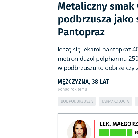
Metaliczny smak 
podbrzusza jako 
Pantopraz
leczę się lekami pantopraz
metronidazol polpharma 250
w podbrzuszu to dobrze czy 
MĘŻCZYZNA, 38 LAT
ponad rok temu
BÓL PODBRZUSZA
FARMAKOLOGIA
LEK. MAŁGOR
9