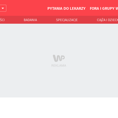
PYTANIA DO LEKARZY
FORA I GRUPY 
J
ŚCI
BADANIA
SPECJALIZACJE
CIĄŻA I DZIEC