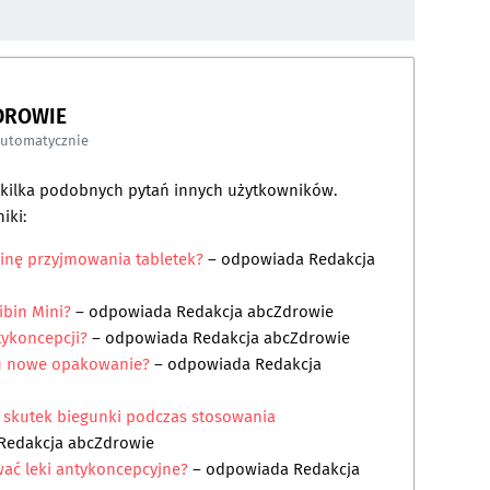
DROWIE
automatycznie
a kilka podobnych pytań innych użytkowników.
iki:
inę przyjmowania tabletek?
– odpowiada
Redakcja
ibin Mini?
– odpowiada
Redakcja abcZdrowie
tykoncepcji?
– odpowiada
Redakcja abcZdrowie
u nowe opakowanie?
– odpowiada
Redakcja
na skutek biegunki podczas stosowania
Redakcja abcZdrowie
ać leki antykoncepcyjne?
– odpowiada
Redakcja