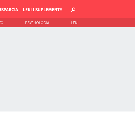
WSPARCIA
LEKI I SUPLEMENTY
KO
PSYCHOLOGIA
LEKI