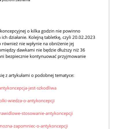
tykoncepcyjnej o kilka godzin nie powinno
h działanie. Kolejną tabletkę, czyli 20.02.2023
o również nie wpłynie na obniżenie jej
omiędzy dawkami nie będzie dłuższy niż 36
ani bezpiecznie kontynuować przyjmowanie
ię z artykułami o podobnej tematyce:
-antykoncepcja-jest-szkodliwa
polki-wiedza-o-antykoncepcji
eprawidlowe-stosowanie-antykoncepcji
y-mozna-zapomniec-o-antykoncepcji