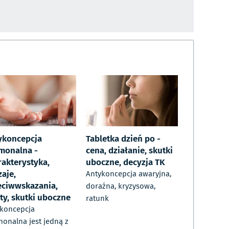
ykoncepcja
Tabletka dzień po -
monalna -
cena, działanie, skutki
rakterystyka,
uboczne, decyzja TK
aje,
Antykoncepcja awaryjna,
eciwwskazania,
doraźna, kryzysowa,
ty, skutki uboczne
ratunk
koncepcja
onalna jest jedną z