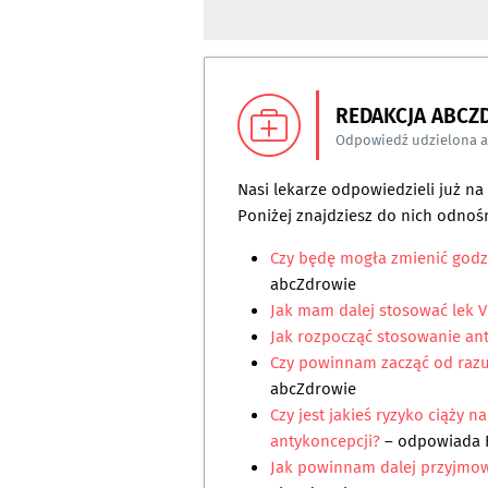
REDAKCJA ABCZ
Odpowiedź udzielona 
Nasi lekarze odpowiedzieli już n
Poniżej znajdziesz do nich odnośn
Czy będę mogła zmienić godz
abcZdrowie
Jak mam dalej stosować lek V
Jak rozpocząć stosowanie an
Czy powinnam zacząć od raz
abcZdrowie
Czy jest jakieś ryzyko ciąży 
antykoncepcji?
– odpowiada
Jak powinnam dalej przyjmow