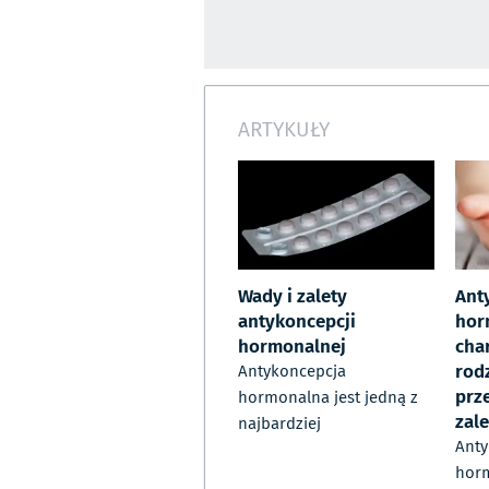
ARTYKUŁY
Wady i zalety
Ant
antykoncepcji
hor
hormonalnej
cha
rodz
Antykoncepcja
prz
hormonalna jest jedną z
zale
najbardziej
Anty
horm