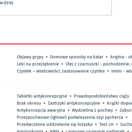
ardziej
Objawy grypy
•
Domowe sposoby na katar
•
Angina - o
Leki na przeziębienie
•
Olej z czarnuszki - pochodzenie,
Czystek – właściwości, zastosowanie czystka
•
Imbir - wł
Tabletki antykoncepcyjne
•
Prawdopodobieństwo ciąży
Brak okresu
•
Zastrzyki antykoncepcyjne
•
Krążki dop
Antykoncepcja awaryjna
•
Wydzielina z pochwy
•
Zabur
Przezpochwowe (igłowe) podwieszenia szyi pęcherza
•
Przedwczesne oddzielenie się łożyska
•
Test LH
•
Sucho
Amnioskopia
•
AMH
•
Laserowe usuwanie nadżerek
•