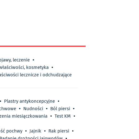
bjawy, leczenie
•
 właściwości, kosmetyka
•
aściwości lecznicze i odchudzające
•
Plastry antykoncepcyjne
•
ochwowe
•
Nudności
•
Ból piersi
•
zenia miesiączkowania
•
Test KM
•
ść pochwy
•
Jajnik
•
Rak piersi
•
Badanie drożności jajowodów
•