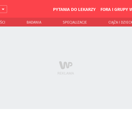
PYTANIA DO LEKARZY
FORA I GRUPY 
J
ŚCI
BADANIA
SPECJALIZACJE
CIĄŻA I DZIEC